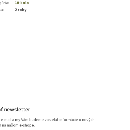
gória
:
10-kolo
ka
:
2 roky
ť newsletter
j e-mail a my Vám budeme zasielať informácie o nových
 na našom e-shope.