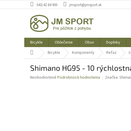
Prejsť
043/42 84 900
jmsport@jmsport.sk
na
obsah
Bicykle
Oblečenie
Obuv
Doplnky
Domov
Bicykle
Komponenty
Reťaz
1
Shimano HG95 - 10 rýchlostn
Priemerné
Neohodnotené
Podrobnosti hodnotenia
Značka:
Shima
hodnotenie
produktu
je
0,0
z
5
hviezdičiek.