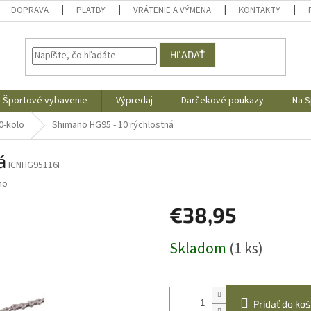
DOPRAVA
PLATBY
VRÁTENIE A VÝMENA
KONTAKTY
HĽADAŤ
Športové vybavenie
Výpredaj
Darčekové poukazy
Na S
0-kolo
Shimano HG95 - 10 rýchlostná
á
ICNHG95116I
no
€38,95
Jednotková
Skladom
(1 ks)
cena:
Pridať do koš