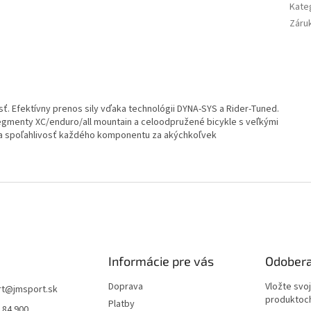
Kate
Záru
. Efektívny prenos sily vďaka technológii DYNA-SYS a Rider-Tuned.
gmenty XC/enduro/all mountain a celoodpružené bicykle s veľkými
 a spoľahlivosť každého komponentu za akýchkoľvek
Informácie pre vás
Odobera
Doprava
Vložte svo
rt
@
jmsport.sk
produktoch
Platby
 84 900