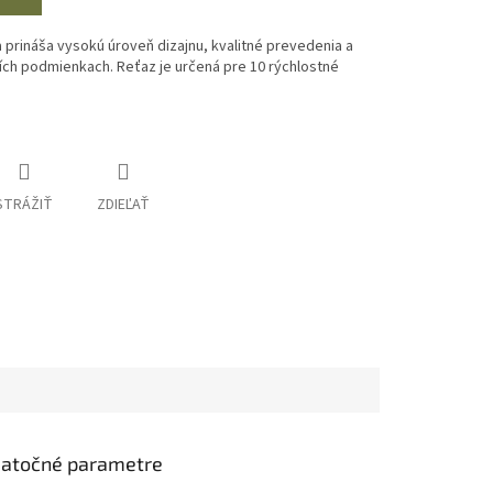
 prináša vysokú úroveň dizajnu, kvalitné prevedenia a
ších podmienkach. Reťaz je určená pre 10 rýchlostné
STRÁŽIŤ
ZDIEĽAŤ
atočné parametre