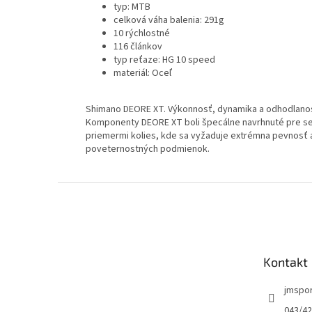
typ: MTB
celková váha balenia: 291g
10 rýchlostné
116 článkov
typ reťaze: HG 10 speed
materiál: Oceľ
Shimano DEORE XT. Výkonnosť, dynamika a odhodlanosť
Komponenty DEORE XT boli špecálne navrhnuté pre se
priemermi kolies, kde sa vyžaduje extrémna pevnosť
poveternostných podmienok.
Z
á
p
ä
t
Kontakt
i
e
jmspo
043/42