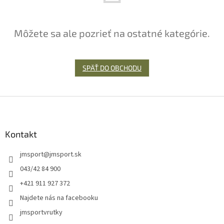
Môžete sa ale pozrieť na ostatné kategórie.
SPÄŤ DO OBCHODU
Z
á
p
ä
Kontakt
t
jmsport
@
jmsport.sk
i
e
043/42 84 900
+421 911 927 372
Najdete nás na facebooku
jmsportvrutky