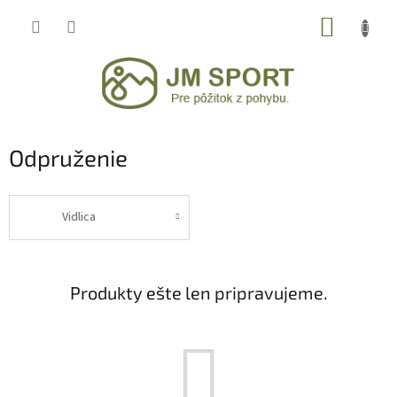
Prejsť
NÁKUP
na
obsah
KOŠÍK
Odpruženie
Vidlica
Produkty ešte len pripravujeme.