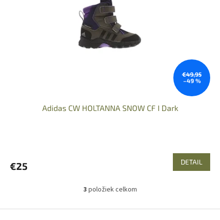
€49,95
–49 %
Adidas CW HOLTANNA SNOW CF I Dark
DETAIL
€25
3
položiek celkom
O
v
l
Z