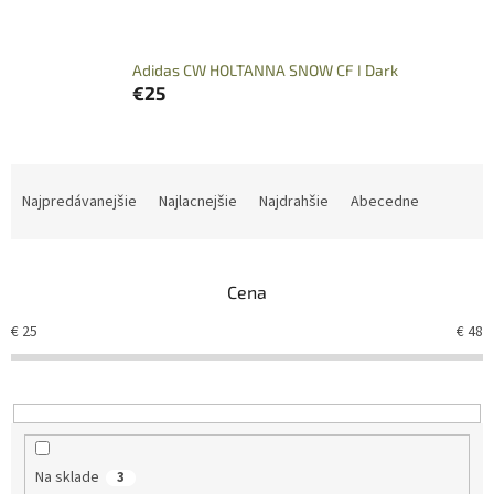
Adidas CW HOLTANNA SNOW CF I Dark
€25
R
a
Najpredávanejšie
Najlacnejšie
Najdrahšie
Abecedne
d
e
n
Cena
i
e
€
25
€
48
p
r
o
d
u
k
Na sklade
3
t