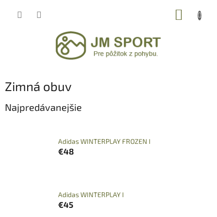
Prejsť
NÁKUP
na
obsah
KOŠÍK
Zimná obuv
Najpredávanejšie
Adidas WINTERPLAY FROZEN I
€48
Adidas WINTERPLAY I
€45