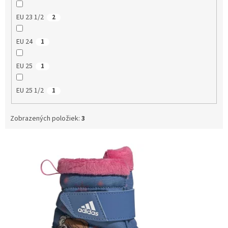
EU 23 1/2
2
EU 24
1
EU 25
1
EU 25 1/2
1
Zobrazených položiek:
3
V
ý
p
i
s
p
r
o