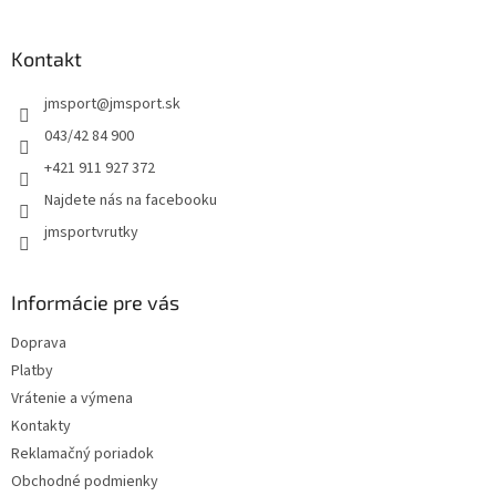
á
á
d
p
a
ä
Kontakt
c
t
i
jmsport
@
jmsport.sk
i
e
p
e
043/42 84 900
r
+421 911 927 372
v
k
Najdete nás na facebooku
y
jmsportvrutky
v
ý
p
i
Informácie pre vás
s
u
Doprava
Platby
Vrátenie a výmena
Kontakty
Reklamačný poriadok
Obchodné podmienky