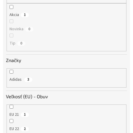
o
v
Akcia
1
Novinka
0
Tip
0
Značky
Adidas
3
Veľkosť (EU) - Obuv
EU 21
1
EU 22
2