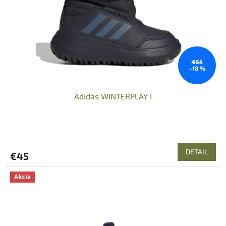
€55
–18 %
Adidas WINTERPLAY I
DETAIL
€45
Akcia