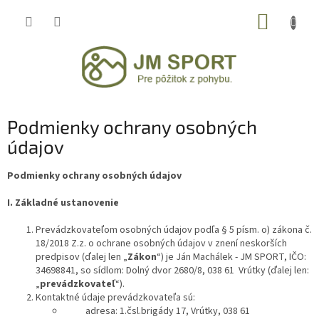
Prejsť
NÁKUP
na
obsah
KOŠÍK
Podmienky ochrany osobných
údajov
Podmienky ochrany osobných údajov
I.
Základné ustanovenie
Prevádzkovateľom osobných údajov podľa § 5 písm. o) zákona č.
18/2018 Z.z. o ochrane osobných údajov v znení neskorších
predpisov (ďalej len „
Zákon
“) je Ján Machálek - JM SPORT, IČO:
34698841, so sídlom: Dolný dvor 2680/8, 038 61 Vrútky (ďalej len:
„
prevádzkovateľ
“).
Kontaktné údaje prevádzkovateľa sú:
adresa: 1.čsl.brigády 17, Vrútky, 038 61