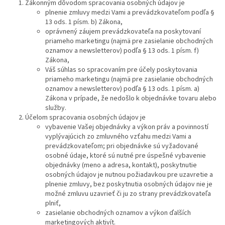
Zákonným dôvodom spracovania osobných údajov je
plnenie zmluvy medzi Vami a prevádzkovateľom podľa §
13 ods. 1 písm. b) Zákona,
oprávnený záujem prevádzkovateľa na poskytovaní
priameho marketingu (najmä pre zasielanie obchodných
oznamov a newsletterov) podľa § 13 ods. 1 písm. f)
Zákona,
Váš súhlas so spracovaním pre účely poskytovania
priameho marketingu (najmä pre zasielanie obchodných
oznamov a newsletterov) podľa § 13 ods. 1 písm. a)
Zákona v prípade, že nedošlo k objednávke tovaru alebo
služby.
Účelom spracovania osobných údajov je
vybavenie Vašej objednávky a výkon práv a povinností
vyplývajúcich zo zmluvného vzťahu medzi Vami a
prevádzkovateľom; pri objednávke sú vyžadované
osobné údaje, ktoré sú nutné pre úspešné vybavenie
objednávky (meno a adresa, kontakt), poskytnutie
osobných údajov je nutnou požiadavkou pre uzavretie a
plnenie zmluvy, bez poskytnutia osobných údajov nie je
možné zmluvu uzavrieť či ju zo strany prevádzkovateľa
plniť,
zasielanie obchodných oznamov a výkon ďalších
marketingových aktivít.