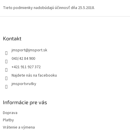
Tieto podmienky nadobúdajú účinnosť dňa 25.5.2018.
Z
á
p
ä
Kontakt
t
jmsport
@
jmsport.sk
i
e
043/42 84 900
+421 911 927 372
Najdete nás na facebooku
jmsportvrutky
Informácie pre vás
Doprava
Platby
Vrátenie a výmena