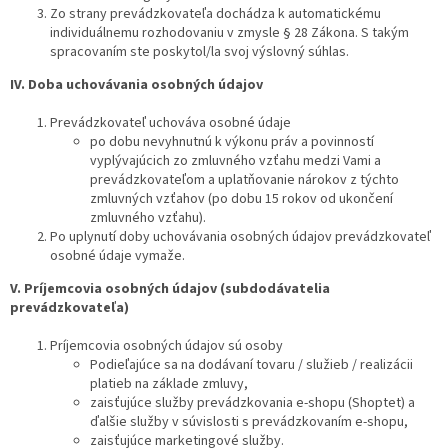
Zo strany prevádzkovateľa dochádza k automatickému
individuálnemu rozhodovaniu v zmysle § 28 Zákona. S takým
spracovaním ste poskytol/la svoj výslovný súhlas.
IV.
Doba uchovávania osobných údajov
Prevádzkovateľ uchováva osobné údaje
po dobu nevyhnutnú k výkonu práv a povinností
vyplývajúcich zo zmluvného vzťahu medzi Vami a
prevádzkovateľom a uplatňovanie nárokov z týchto
zmluvných vzťahov (po dobu 15 rokov od ukončení
zmluvného vzťahu).
Po uplynutí doby uchovávania osobných údajov prevádzkovateľ
osobné údaje vymaže.
V.
Príjemcovia osobných údajov (subdodávatelia
prevádzkovateľa)
Príjemcovia osobných údajov sú osoby
Podieľajúce sa na dodávaní tovaru / služieb / realizácii
platieb na základe zmluvy,
zaisťujúce služby prevádzkovania e-shopu (Shoptet) a
ďalšie služby v súvislosti s prevádzkovaním e-shopu,
zaisťujúce marketingové služby.