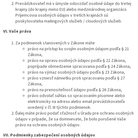
Prevádzkovateľ má v úmysle odovzdať osobné údaje do tretej
krajiny (do krajiny mimo EU) alebo medzinárodnej organizácii.
Príjemcovia osobných údajov v tretích krajinách sú
poskytovatelia mailingových služieb / cloudových služieb.
VI.
Vaše práva
Za podmienok stanovených v Zákone máte
právo na prístup ku svojím osobným údajom podľa § 21
Zákona,
právo na opravu osobných údajov podľa § 22 Zákona,
poprípade obmedzenie spracovania podľa § 24 Zákona,
právo na výmaz osobných údajov podľa § 23 Zákona,
právo vzniesť námietku proti spracovaniu podľa § 27
Zákona,
právo na prenositeľnosť údajov podľa § 26 Zákona,
právo odvolať súhlas so spracovaním písomne alebo
elektronicky na adresu alebo email prevádzkovateľa
uvedený v čl. III týchto podmienok.
Ďalej máte právo podať sťažnosť u Úradu pre ochranu osobných
údajov v prípade, že sa domnievate, že bolo porušené Vaše
právo na ochranu osobných údajov.
VII.
Podmienky zabezpečení osobných údajov