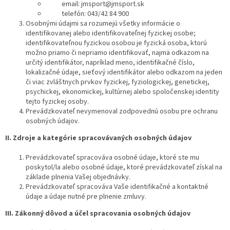
email: jmsport@jmsport.sk
telefón: 043/42 84 900
Osobnými údajmi sa rozumejú všetky informácie o
identifikovanej alebo identifikovateľnej fyzickej osobe;
identifikovateľnou fyzickou osobou je fyzická osoba, ktorú
možno priamo či nepriamo identifikovať, najmä odkazom na
určitý identifikátor, napríklad meno, identifikačné číslo,
lokalizačné údaje, sieťový identifikátor alebo odkazom na jeden
či viac zvláštnych prvkov fyzickej, fyziologickej, genetickej,
psychickej, ekonomickej, kultúrnej alebo spoločenskej identity
tejto fyzickej osoby.
Prevádzkovateľ nevymenoval zodpovednú osobu pre ochranu
osobných údajov.
II.
Zdroje a kategórie spracovávaných osobných údajov
Prevádzkovateľ spracováva osobné údaje, ktoré ste mu
poskytol/la alebo osobné údaje, ktoré prevádzkovateľ získal na
základe plnenia Vašej objednávky.
Prevádzkovateľ spracováva Vaše identifikačné a kontaktné
údaje a údaje nutné pre plnenie zmluvy.
III.
Zákonný dôvod a účel spracovania osobných údajov