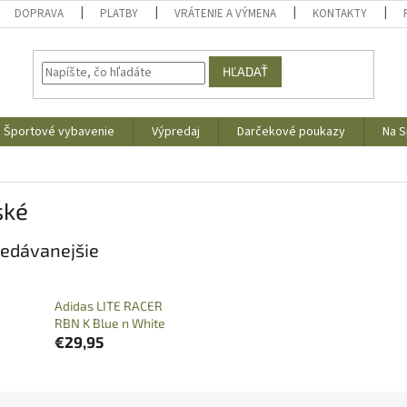
DOPRAVA
PLATBY
VRÁTENIE A VÝMENA
KONTAKTY
HĽADAŤ
Športové vybavenie
Výpredaj
Darčekové poukazy
Na S
ské
edávanejšie
Adidas LITE RACER
RBN K Blue n White
€29,95