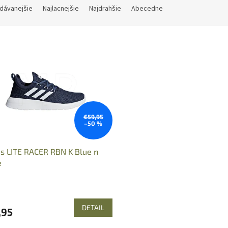
dávanejšie
Najlacnejšie
Najdrahšie
Abecedne
€59,95
–50 %
s LITE RACER RBN K Blue n
e
DETAIL
,95