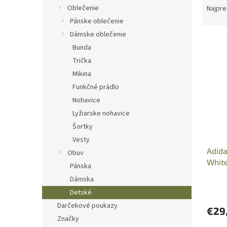
a
Oblečenie
Najpre
d
Pánske oblečenie
e
Dámske oblečenie
V
n
Bunda
ý
i
Trička
p
e
i
p
Mikina
s
r
Funkčné prádlo
p
o
Nohavice
r
d
Lyžiarske nohavice
o
u
Šortky
d
k
Vesty
u
t
Adida
k
o
Obuv
Whit
t
v
Pánska
o
Dámska
v
Detské
Darčekové poukazy
€29
Značky