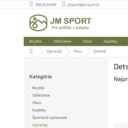
Prejsť
043/42 84 900
jmsport@jmsport.sk
na
obsah
Bicykle
Oblečenie
Obuv
Doplnky
Domov
Výpredaj
Obuv
Detské
B
Det
o
Preskočiť
č
Kategórie
kategórie
Najpr
n
ý
Bicykle
p
Oblečenie
a
Obuv
n
e
Doplnky
l
Športové vybavenie
Výpredaj
R