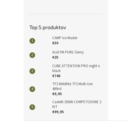
Top 5 produktov
CAMP Ice Master
€30
Acid FM PURE čierny
€25
CUBE ATTENTION PRO night n
black
€746
TF2 Weldtite TF2 Multi-Use
400ml
€9,95
Castelli 25006 COMPETIZIONE 2
KIT
€99,95
Z