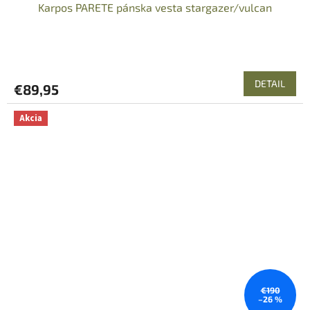
Karpos PARETE pánska vesta stargazer/vulcan
DETAIL
€89,95
Akcia
€190
–26 %