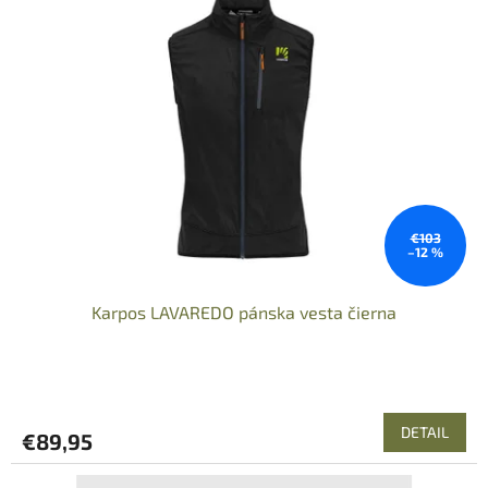
€103
–12 %
Karpos LAVAREDO pánska vesta čierna
DETAIL
€89,95