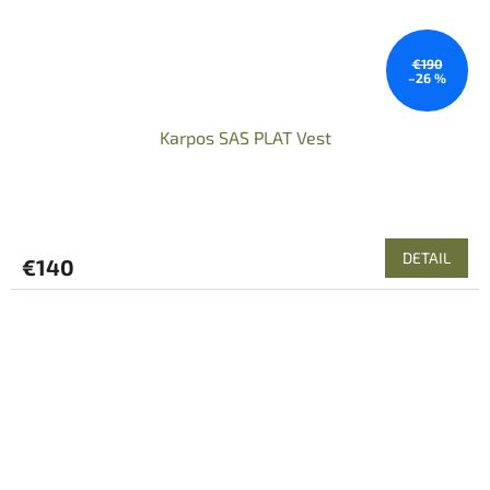
€190
–26 %
Karpos SAS PLAT Vest
DETAIL
€140