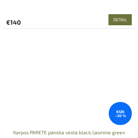
DETAIL
€140
€125
–20 %
Karpos PARETE pánska vesta black/jasmine green