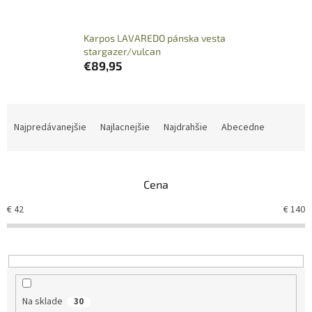
Karpos LAVAREDO pánska vesta
stargazer/vulcan
€89,95
R
a
Najpredávanejšie
Najlacnejšie
Najdrahšie
Abecedne
d
e
n
Cena
i
e
€
42
€
140
p
r
o
d
u
k
Na sklade
30
t