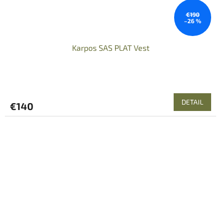
€190
–26 %
Karpos SAS PLAT Vest
DETAIL
€140