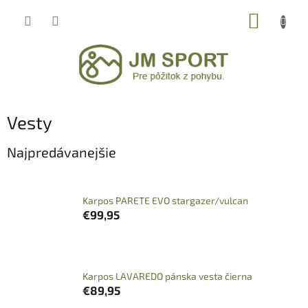
Prejsť
NÁKUP
na
obsah
KOŠÍK
Vesty
Najpredávanejšie
Karpos PARETE EVO stargazer/vulcan
€99,95
Karpos LAVAREDO pánska vesta čierna
€89,95