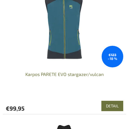
s
p
r
o
d
u
k
t
o
€123
–18 %
v
Karpos PARETE EVO stargazer/vulcan
DETAIL
€99,95