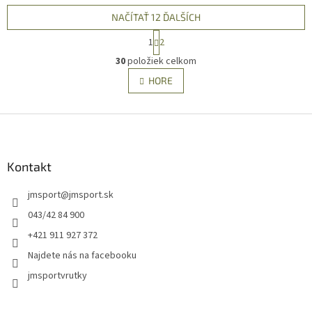
NAČÍTAŤ 12 ĎALŠÍCH
S
1
2
t
O
r
30
položiek celkom
v
á
l
HORE
n
á
k
d
o
v
Z
a
a
c
á
n
i
p
i
e
ä
Kontakt
e
p
t
r
jmsport
@
jmsport.sk
i
v
e
k
043/42 84 900
y
+421 911 927 372
v
ý
Najdete nás na facebooku
p
jmsportvrutky
i
s
u