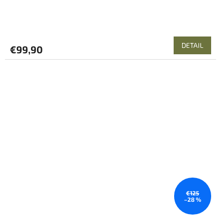
DETAIL
€99,90
€125
–28 %