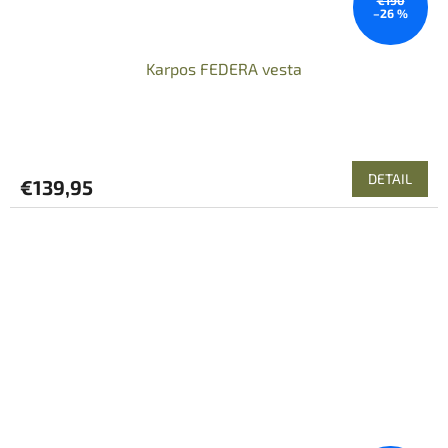
€190
–26 %
Karpos FEDERA vesta
DETAIL
€139,95