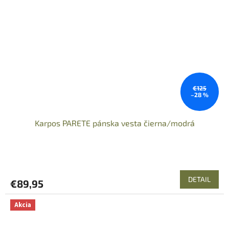
€125
–28 %
Karpos PARETE pánska vesta čierna/modrá
DETAIL
€89,95
Akcia