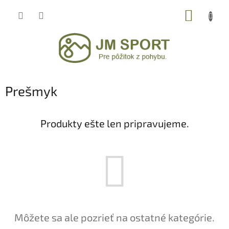
Prejsť
NÁKUP
na
obsah
KOŠÍK
Prešmyk
Produkty ešte len pripravujeme.
Môžete sa ale pozrieť na ostatné kategórie.