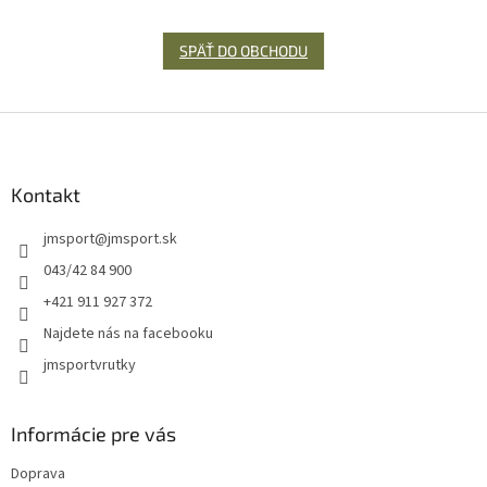
SPÄŤ DO OBCHODU
Z
á
p
ä
Kontakt
t
jmsport
@
jmsport.sk
i
e
043/42 84 900
+421 911 927 372
Najdete nás na facebooku
jmsportvrutky
Informácie pre vás
Doprava