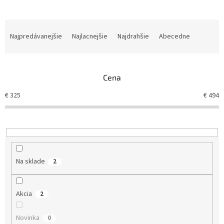
R
a
Najpredávanejšie
Najlacnejšie
Najdrahšie
Abecedne
d
e
n
Cena
i
e
€
325
€
494
p
r
o
d
u
k
Na sklade
2
t
o
v
Akcia
2
Novinka
0