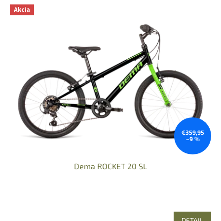
Akcia
€359,95
–9 %
Dema ROCKET 20 SL
DETAIL