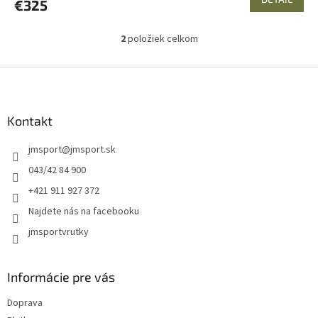
€325
2
položiek celkom
O
v
l
Z
á
á
d
p
a
ä
Kontakt
c
t
i
jmsport
@
jmsport.sk
i
e
p
e
043/42 84 900
r
+421 911 927 372
v
k
Najdete nás na facebooku
y
jmsportvrutky
v
ý
p
i
Informácie pre vás
s
u
Doprava