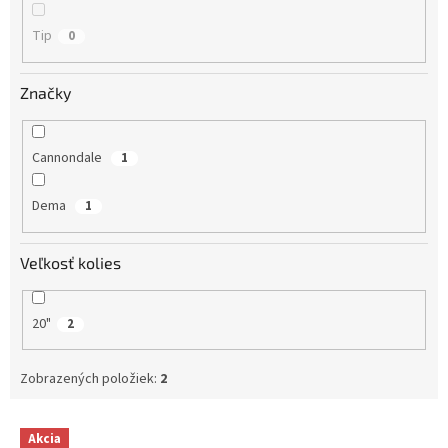
Tip
0
Značky
Cannondale
1
Dema
1
Veľkosť kolies
20"
2
Zobrazených položiek:
2
V
Akcia