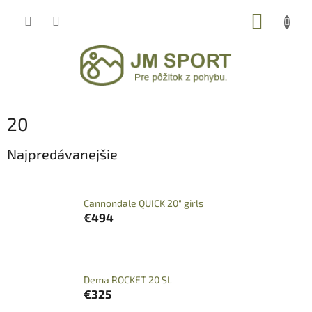
Prejsť
NÁKUP
na
obsah
KOŠÍK
20
Najpredávanejšie
Cannondale QUICK 20" girls
€494
Dema ROCKET 20 SL
€325