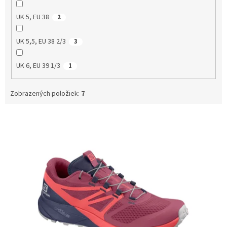
UK 5, EU 38
2
UK 5,5, EU 38 2/3
3
UK 6, EU 39 1/3
1
Zobrazených položiek:
7
V
ý
p
i
s
p
r
o
d
u