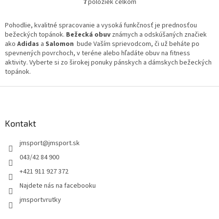
7
položiek celkom
O
v
l
Pohodlie, kvalitné spracovanie a vysoká funkčnosť je prednosťou
á
bežeckých topánok.
Bežecká obuv
známych a odskúšaných značiek
d
ako
Adidas
a
Salomon
bude Vaším sprievodcom, či už beháte po
a
spevnených povrchoch, v teréne alebo hľadáte obuv na fitness
c
aktivity. Vyberte si zo širokej ponuky pánskych a dámskych bežeckých
i
topánok.
e
p
Z
r
á
v
p
k
ä
Kontakt
y
t
v
jmsport
@
jmsport.sk
i
ý
p
e
043/42 84 900
i
+421 911 927 372
s
u
Najdete nás na facebooku
jmsportvrutky