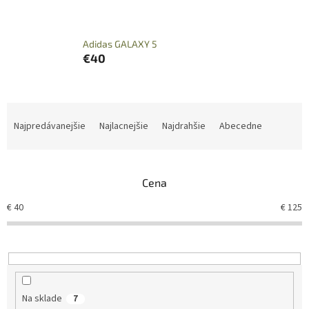
Adidas GALAXY 5
€40
R
a
Najpredávanejšie
Najlacnejšie
Najdrahšie
Abecedne
d
e
n
Cena
i
e
€
40
€
125
p
r
o
d
u
k
Na sklade
7
t