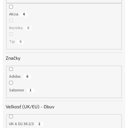
o
v
Akcia
4
Novinka
0
Tip
0
Značky
Adidas
6
Salomon
1
Veľkosť (UK/EU) - Obuv
UK 4. EU 36 2/3
2