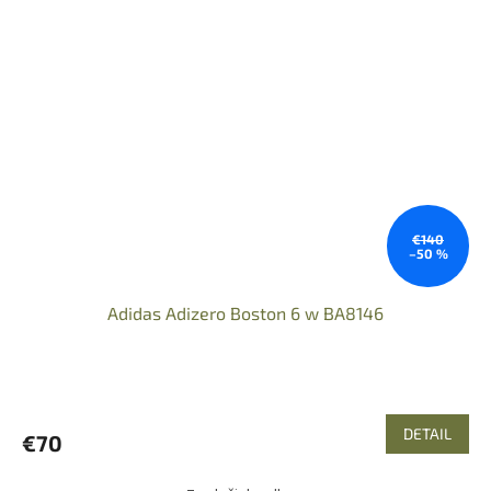
€140
–50 %
Adidas Adizero Boston 6 w BA8146
DETAIL
€70