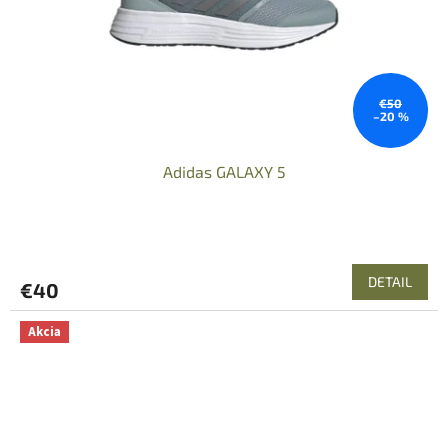
€50
–20 %
Adidas GALAXY 5
DETAIL
€40
Akcia