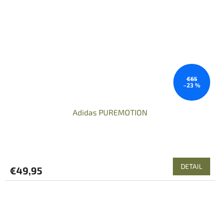
€65
–23 %
Adidas PUREMOTION
DETAIL
€49,95