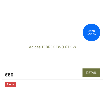
€120
–50 %
Adidas TERREX TWO GTX W
DETAIL
€60
Akcia