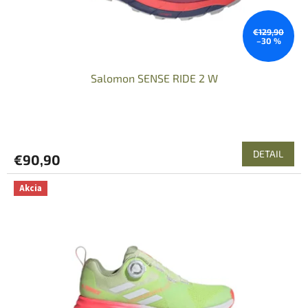
k
t
o
€129,90
–30 %
v
Salomon SENSE RIDE 2 W
DETAIL
€90,90
Akcia