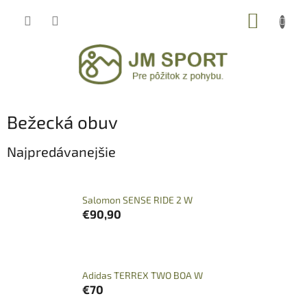
Prejsť
NÁKUP
na
obsah
KOŠÍK
Bežecká obuv
Najpredávanejšie
Salomon SENSE RIDE 2 W
€90,90
Adidas TERREX TWO BOA W
€70