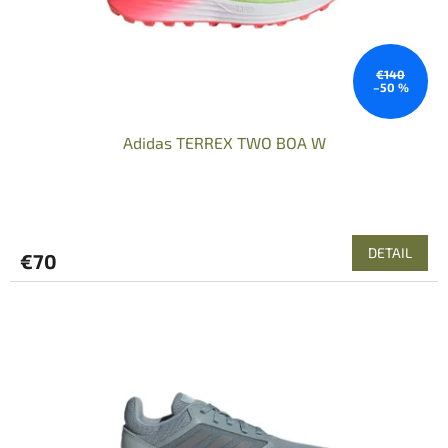
€140
–50 %
Adidas TERREX TWO BOA W
DETAIL
€70