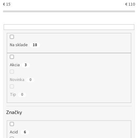
e
€
15
€
110
p
r
o
d
u
k
Na sklade
18
t
o
v
Akcia
3
Novinka
0
Tip
0
Značky
Acid
6