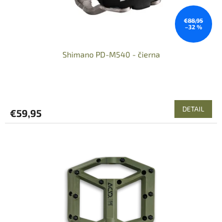
k
t
o
€88,95
–32 %
v
Shimano PD-M540 - čierna
DETAIL
€59,95