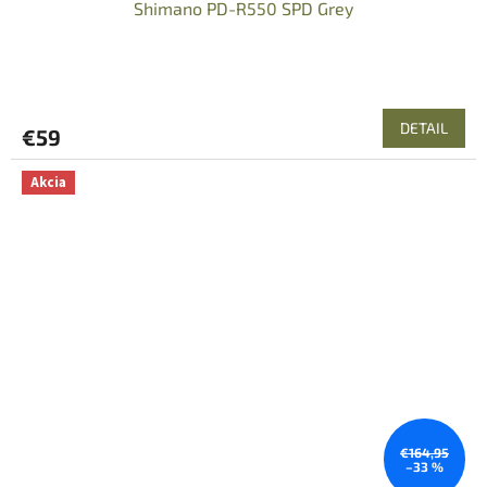
Shimano PD-R550 SPD Grey
DETAIL
€59
Akcia
€164,95
–33 %