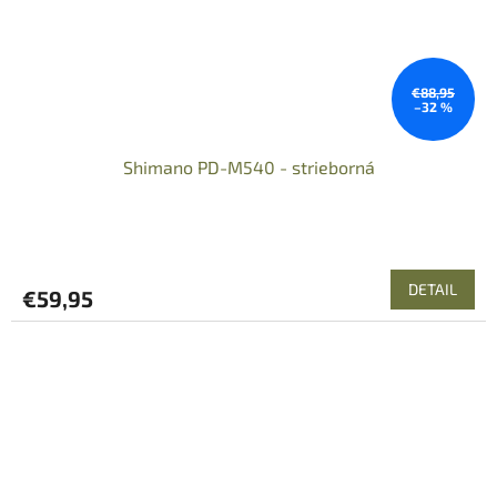
€88,95
–32 %
Shimano PD-M540 - strieborná
DETAIL
€59,95