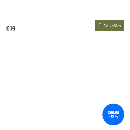
Do košíka
€19
€69,90
–15 %