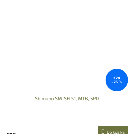
€20
–25 %
Shimano SM-SH 51, MTB, SPD
Do košíka