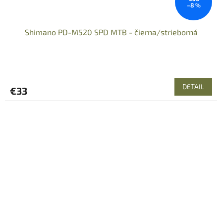
–8 %
Shimano PD-M520 SPD MTB - čierna/strieborná
DETAIL
€33