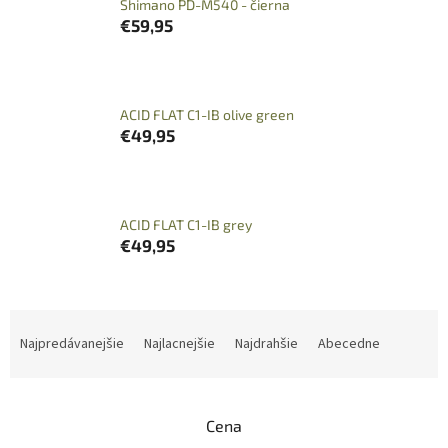
Shimano PD-M540 - čierna
€59,95
ACID FLAT C1-IB olive green
€49,95
ACID FLAT C1-IB grey
€49,95
R
a
Najpredávanejšie
Najlacnejšie
Najdrahšie
Abecedne
d
e
n
Cena
i