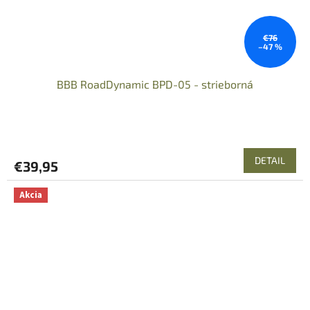
€76
–47 %
BBB RoadDynamic BPD-05 - strieborná
DETAIL
€39,95
Akcia