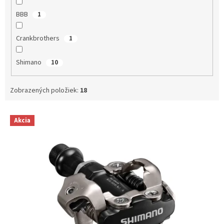
BBB
1
Crankbrothers
1
Shimano
10
Zobrazených položiek:
18
V
Akcia
ý
p
i
s
p
r
o
d
u