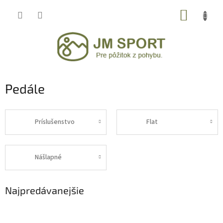
Prejsť
NÁKUP
na
obsah
KOŠÍK
Pedále
Príslušenstvo
Flat
Nášlapné
Najpredávanejšie