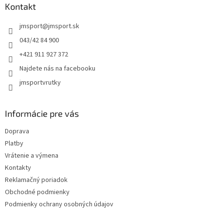
a
ä
Kontakt
c
t
i
jmsport
@
jmsport.sk
i
e
p
e
043/42 84 900
r
+421 911 927 372
v
k
Najdete nás na facebooku
y
jmsportvrutky
v
ý
p
i
Informácie pre vás
s
u
Doprava
Platby
Vrátenie a výmena
Kontakty
Reklamačný poriadok
Obchodné podmienky
Podmienky ochrany osobných údajov