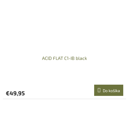
ACID FLAT C1-IB black
Do košíka
€49,95