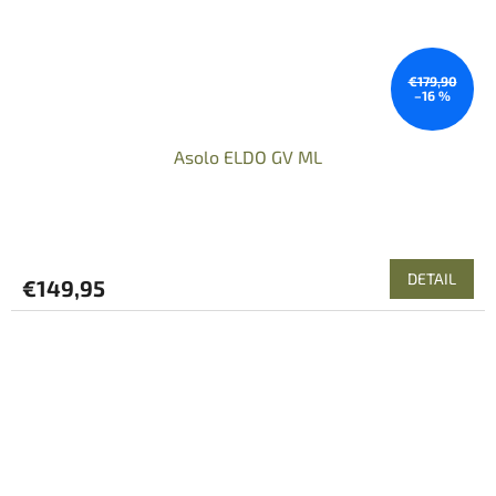
€179,90
–16 %
Asolo ELDO GV ML
DETAIL
€149,95