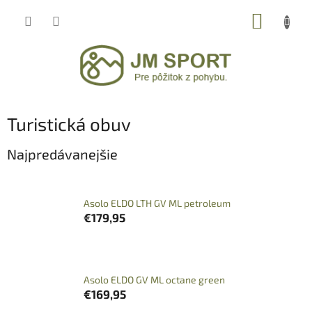
Prejsť
NÁKUP
na
obsah
KOŠÍK
Turistická obuv
Najpredávanejšie
Asolo ELDO LTH GV ML petroleum
€179,95
Asolo ELDO GV ML octane green
€169,95