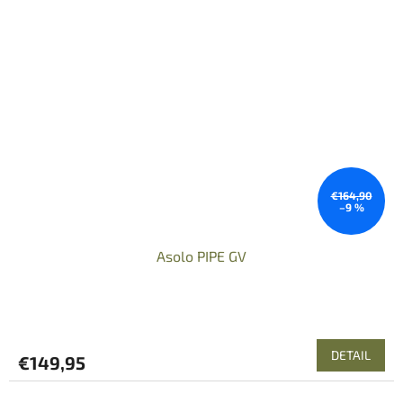
€164,90
–9 %
Asolo PIPE GV
DETAIL
€149,95