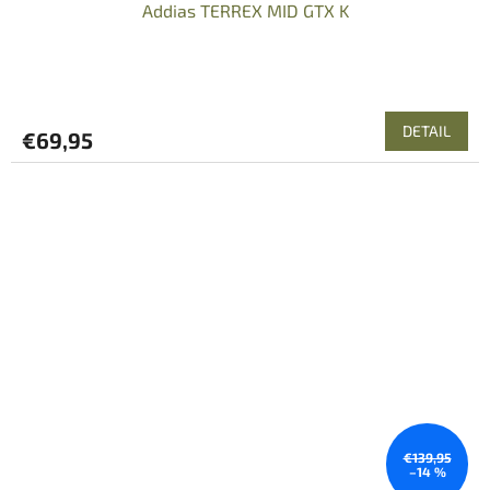
Addias TERREX MID GTX K
DETAIL
€69,95
€139,95
–14 %