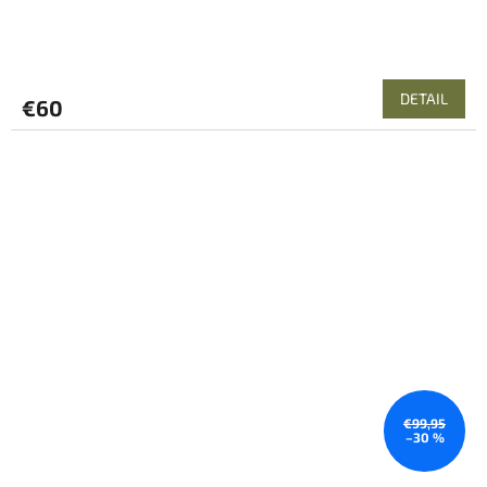
DETAIL
€60
€99,95
–30 %