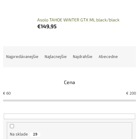
Asolo TAHOE WINTER GTX ML black/black
€149,95
R
a
Najpredávanejšie
Najlacnejšie
Najdrahšie
Abecedne
d
e
n
Cena
i
e
€
60
€
200
p
r
o
d
u
k
Na sklade
29
t