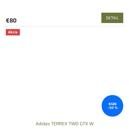
DETAIL
€80
Akcia
€120
–50 %
Adidas TERREX TWO GTX W