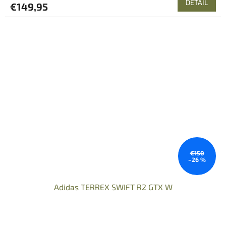
DETAIL
€149,95
€150
–26 %
Adidas TERREX SWIFT R2 GTX W