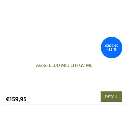
€209,90
–23 %
Asolo ELDO MID LTH GV ML
DETAIL
€159,95