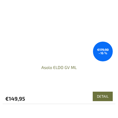
€179,90
–16 %
Asolo ELDO GV ML
DETAIL
€149,95