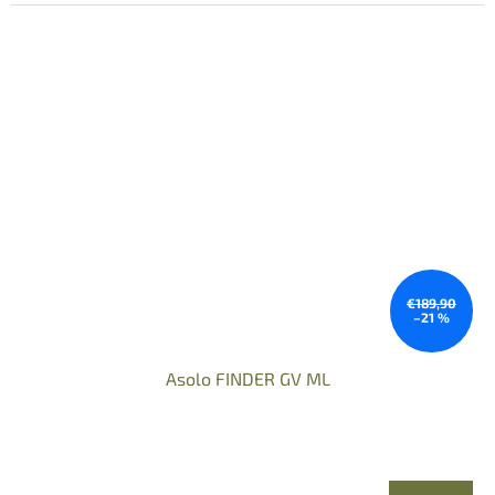
€189,90
–21 %
Asolo FINDER GV ML