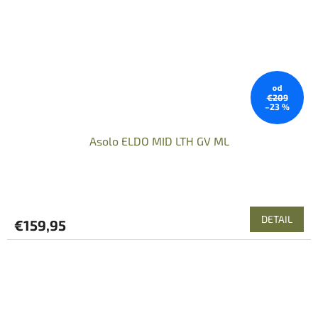
od
€209
–23 %
Asolo ELDO MID LTH GV ML
DETAIL
€159,95