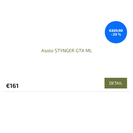
€229,90
–29 %
Asolo STYNGER GTX ML
DETAIL
€161