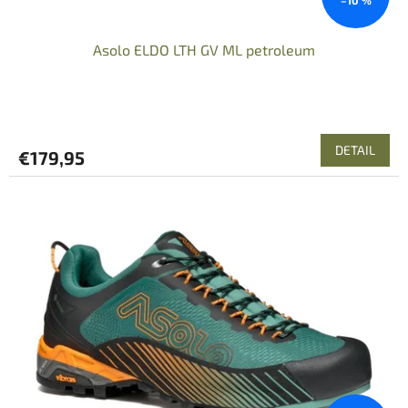
v
Asolo ELDO LTH GV ML petroleum
DETAIL
€179,95