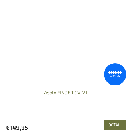
€189,90
–21 %
Asolo FINDER GV ML
DETAIL
€149,95