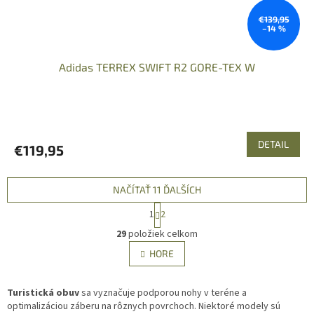
€139,95
–14 %
Adidas TERREX SWIFT R2 GORE-TEX W
DETAIL
€119,95
NAČÍTAŤ 11 ĎALŠÍCH
S
1
2
t
O
r
29
položiek celkom
v
á
l
HORE
n
á
k
d
o
v
Turistická obuv
sa vyznačuje podporou nohy v teréne a
a
a
optimalizáciou záberu na rôznych povrchoch. Niektoré modely sú
c