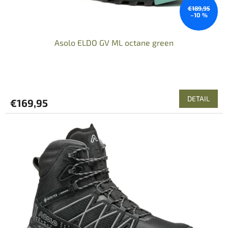
€189,95
–10 %
Asolo ELDO GV ML octane green
DETAIL
€169,95