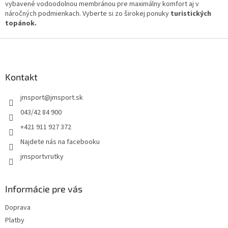
n
vybavené vodoodolnou membránou pre maximálny komfort aj v
i
i
náročných podmienkach. Vyberte si zo širokej ponuky
e
turistických
e
topánok.
p
r
Z
v
k
á
y
p
v
ä
Kontakt
ý
t
p
jmsport
@
jmsport.sk
i
i
e
s
043/42 84 900
u
+421 911 927 372
Najdete nás na facebooku
jmsportvrutky
Informácie pre vás
Doprava
Platby