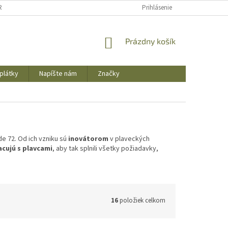
REKLAMAČNÝ PORIADOK
OBCHODNÉ PODMIENKY
Prihlásenie
PODMIENKY OCHR
NÁKUPNÝ
Prázdny košík
KOŠÍK
plátky
Napíšte nám
Značky
e 72. Od ich vzniku sú
inovátorom
v plaveckých
cujú s plavcami
, aby tak splnili všetky požiadavky,
16
položiek celkom