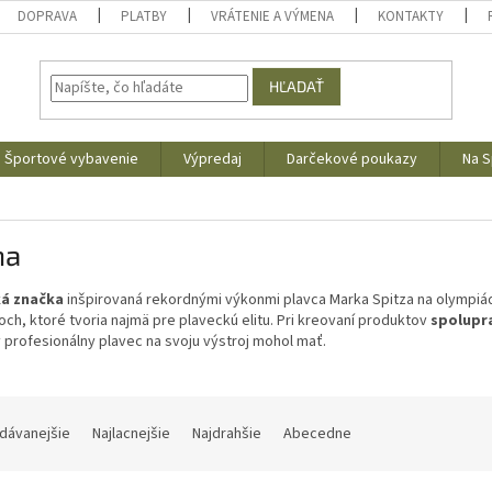
DOPRAVA
PLATBY
VRÁTENIE A VÝMENA
KONTAKTY
HĽADAŤ
Športové vybavenie
Výpredaj
Darčekové poukazy
Na S
na
ká značka
inšpirovaná rekordnými výkonmi plavca Marka Spitza na olympiád
ch, ktoré tvoria najmä pre plaveckú elitu. Pri kreovaní produktov
spolupra
 profesionálny plavec na svoju výstroj mohol mať.
dávanejšie
Najlacnejšie
Najdrahšie
Abecedne