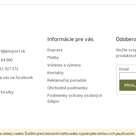
v
l
á
d
a
c
i
Informácie pre vás
Odobera
e
p
Doprava
Vložte svo
rt
@
jmsport.sk
r
produktoch
Platby
 84 900
v
Vrátenie a výmena
k
11 927 372
Email
y
Kontakty
e nás na facebook
v
Reklamačný poriadok
ý
PRIHL
Obchodné podmienky
p
tvrutky
i
Podmienky ochrany osobných
s
údajov
u
a súbory cookie. Ďalším prechádzaním tohto webu vyjadrujete súhlas s ich používaním.