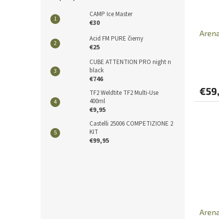
CAMP Ice Master
€30
Arena
Acid FM PURE čierny
€25
CUBE ATTENTION PRO night n
black
€746
€59
TF2 Weldtite TF2 Multi-Use
400ml
€9,95
Castelli 25006 COMPETIZIONE 2
KIT
€99,95
Arena