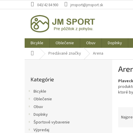
Prejsť
043/42 84 900
jmsport@jmsport.sk
na
obsah
Bicykle
Oblečenie
Obuv
Doplnky
Domov
Predávané značky
Arena
B
Are
o
Preskočiť
č
Kategórie
kategórie
Plavec
n
produkto
ý
Bicykle
ktoré by
p
Oblečenie
a
Obuv
n
R
e
Doplnky
a
Najpre
l
Športové vybavenie
d
e
Výpredaj