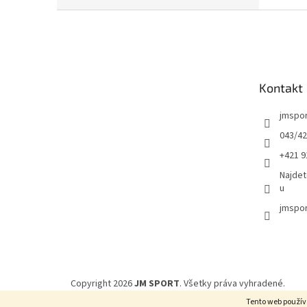
Z
á
p
ä
t
Kontakt
i
e
jmspo
043/42
+421 9
Najdet
u
jmspor
Copyright 2026
JM SPORT
. Všetky práva vyhradené.
Tento web použív