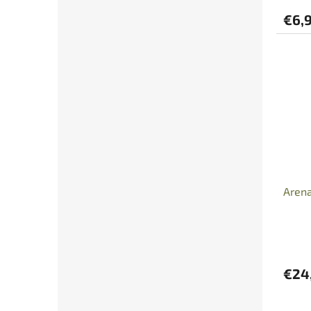
€6,
Arena
€24