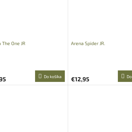
 The One JR
Arena Spider JR.
Do košíka
Do
95
€12,95