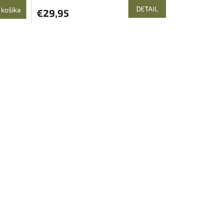
DETAIL
 košíka
€29,95