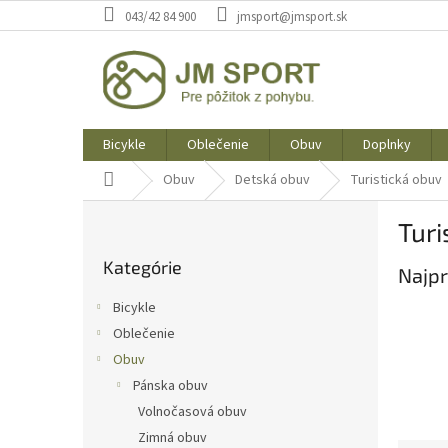
Prejsť
043/42 84 900
jmsport@jmsport.sk
na
obsah
Bicykle
Oblečenie
Obuv
Doplnky
Domov
Obuv
Detská obuv
Turistická obuv
B
Turi
o
Preskočiť
č
Kategórie
kategórie
Najpr
n
ý
Bicykle
p
Oblečenie
a
Obuv
n
e
Pánska obuv
l
Volnočasová obuv
Zimná obuv