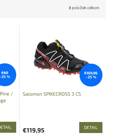
3
položiek celkom
€60
€159,95
–25 %
–25 %
Pine /
Salomon SPIKECROSS 3 CS
nge
DETAIL
DETAIL
€119,95