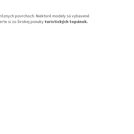
a rôznych povrchoch. Niektoré modely sú vybavené
te si zo širokej ponuky
turistických topánok.