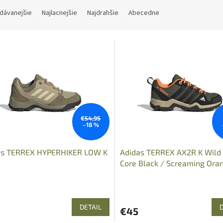
dávanejšie
Najlacnejšie
Najdrahšie
Abecedne
€54,95
–18 %
as TERREX HYPERHIKER LOW K
Adidas TERREX AX2R K Wild 
Core Black / Screaming Ora
DETAIL
€45