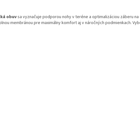
O
v
cká obuv
sa vyznačuje podporou nohy v teréne a optimalizáciou záberu n
l
lnou membránou pre maximálny komfort aj v náročných podmienkach. Vyber
á
d
a
c
i
e
p
r
v
k
y
v
ý
p
i
s
u