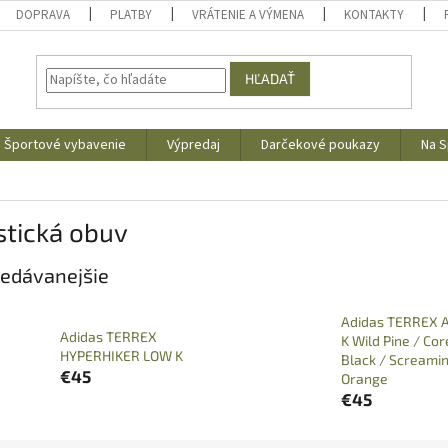
DOPRAVA
PLATBY
VRÁTENIE A VÝMENA
KONTAKTY
HĽADAŤ
Športové vybavenie
Výpredaj
Darčekové poukazy
Na S
stická obuv
edávanejšie
Adidas TERREX 
Adidas TERREX
K Wild Pine / Cor
HYPERHIKER LOW K
Black / Screami
€45
Orange
€45