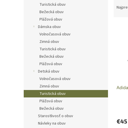
R
Turistická obuv
a
Najpre
Bežecká obuv
d
e
Plážová obuv
V
n
Dámska obuv
ý
i
Volnočasová obuv
p
e
Zimná obuv
i
p
Turistická obuv
s
r
p
Bežecká obuv
o
r
d
Plážová obuv
o
u
Detská obuv
d
k
Volnočasová obuv
u
t
Zimná obuv
Adid
k
o
Turistická obuv
t
v
o
Plážová obuv
v
Bežecká obuv
Starostlivosť o obuv
€45
Návleky na obuv