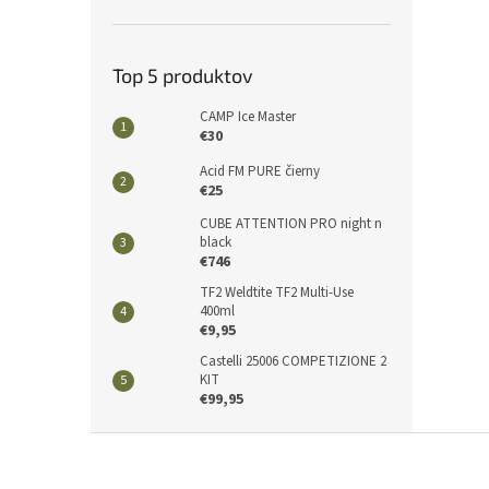
Top 5 produktov
CAMP Ice Master
€30
Acid FM PURE čierny
€25
CUBE ATTENTION PRO night n
black
€746
TF2 Weldtite TF2 Multi-Use
400ml
€9,95
Castelli 25006 COMPETIZIONE 2
KIT
€99,95
Z
á