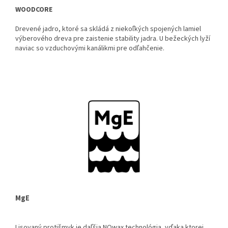
WOODCORE
Drevené jadro, ktoré sa skládá z niekoľkých spojených lamiel
výberového dreva pre zaistenie stability jadra. U bežeckých lyží
naviac so vzduchovými kanálikmi pre odľahčenie.
MgE
Lisovaný protišmyk je daľšia NOwax technológia, vďaka ktorej