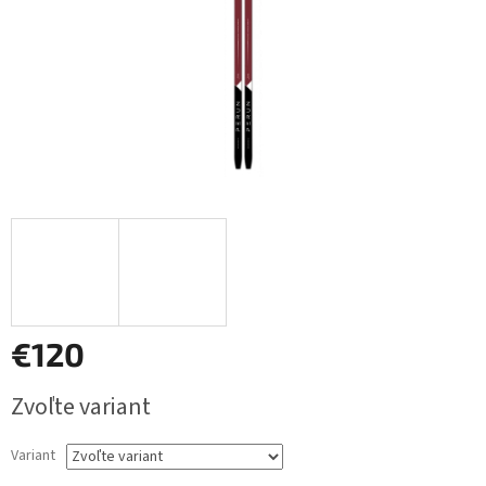
€120
Jednotková
Zvoľte variant
cena:
Variant