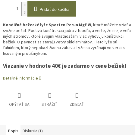
Pridať do košíka
Kondičné bežecké lyže Sporten Perun MgE W
, ktoré môžete vziať a
svižne bežať. Poctivá konštrukcia jadra z topoľa, a verte, že nie je veľa
iných stromov, ktoré svojimi vlastnosťami viac vyhovujú konštrukcii
bežiek. O pevnosť sa starajú vetvy sklolaminátov. Tieto lyže sú
ťahúňom, ktorý nepokazí žiadnu zábavu. Lyže sa vyrábajú vo verzii s
lisovaným protišmykom.
Viazanie v hodnote 40€ je zadarmo v cene bežiek!
Detailné informácie
OPÝTAŤ SA
STRÁŽIŤ
ZDIEĽAŤ
Popis
Diskusia (1)