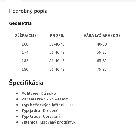
Podrobný popis
Geometria
DĹŽKA(CM)
PROFIL
VÁHA LYŽIARA (KG)
166
51-46-48
40-60
174
51-46-48
55-75
182
51-46-48
65-85
190
51-46-48
75-95
Špecifikácia
Pohlavie
: Dámske
Parametre
: 51-46-48 mm
Typ bežeckých lyží
: Klasika
Typ jadra
: Drevené
Typ trasy
: Upravená
Sklznica
: Lisovaný protišmyk