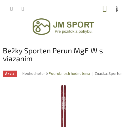
Prejsť
NÁKUP
na
obsah
KOŠÍK
Bežky Sporten Perun MgE W s
viazaním
Priemerné
Neohodnotené
Podrobnosti hodnotenia
Značka:
Sporten
Akcia
hodnotenie
produktu
je
0,0
z
5
hviezdičiek.