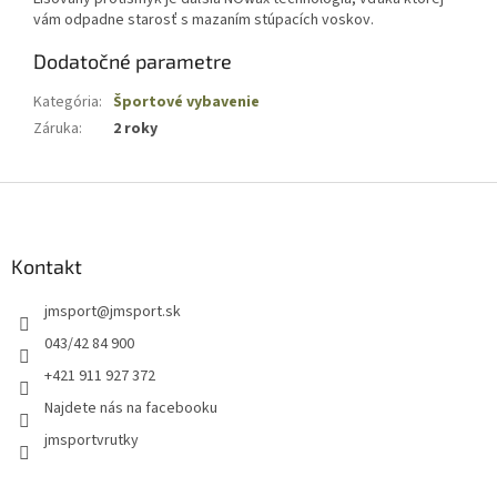
vám odpadne starosť s mazaním stúpacích voskov.
Dodatočné parametre
Kategória
:
Športové vybavenie
Záruka
:
2 roky
Z
á
p
ä
Kontakt
t
jmsport
@
jmsport.sk
i
e
043/42 84 900
+421 911 927 372
Najdete nás na facebooku
jmsportvrutky