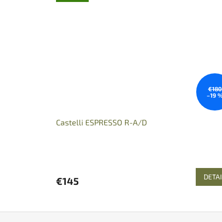
€180
–19 
Castelli ESPRESSO R-A/D
DETAI
€145