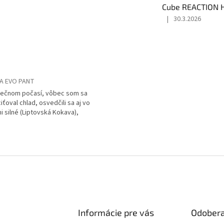
3
z
|
30.3.2026
5
Hodnotenie
hviezdičiek.
produktu
je
4
z
5
hviezdičiek.
A EVO PANT
lnečnom počasí, vôbec som sa
ťoval chlad, osvedčili sa aj vo
i silné (Liptovská Kokava),
Informácie pre vás
Odobera