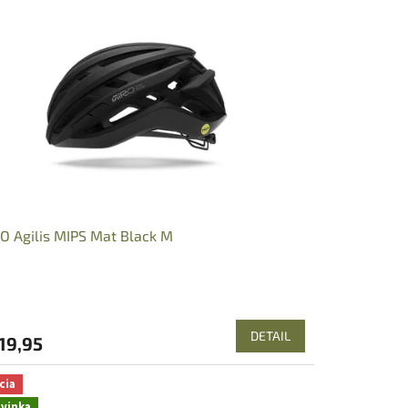
O Agilis MIPS Mat Black M
DETAIL
19,95
cia
vinka