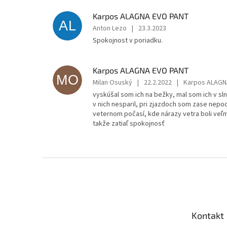
Karpos ALAGNA EVO PANT
AL
Anton Lezo
|
23.3.2023
Spokojnost v poriadku.
Karpos ALAGNA EVO PANT
MO
Milan Osuský
|
22.2.2022
|
Karpos ALAGN
vyskúšal som ich na bežky, mal som ich v s
v nich nesparil, pri zjazdoch som zase nepoci
veternom počasí, kde nárazy vetra boli veľm
takže zatiaľ spokojnosť
Z
á
p
ä
t
Kontakt
i