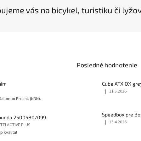
jeme vás na bicykel, turistiku či lyžo
Posledné hodnotenie
ním
Cube ATX OX gre
|
11.5.2026
Hodnotenie
alomon Prolink (NNN).
produktu
je
5
Speedbox pre Bo
 bunda 2500580/099
z
|
15.4.2026
5
Hodnotenie
TEI ACTIVE PLUS
hviezdičiek.
produktu
 kvalita!
je