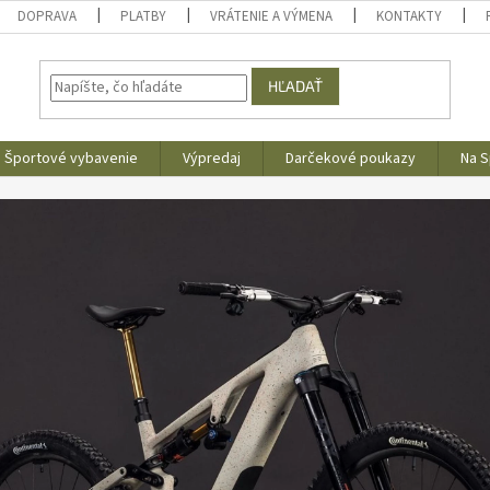
DOPRAVA
PLATBY
VRÁTENIE A VÝMENA
KONTAKTY
HĽADAŤ
Športové vybavenie
Výpredaj
Darčekové poukazy
Na S