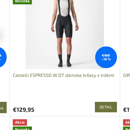
Novinka
5
€160
%
–18 %
Castelli ESPRESSO W DT dámske krťasy s trákmi
GIR
DETAIL
ka
€129,95
€1
Akcia
Ak
Novinka
No