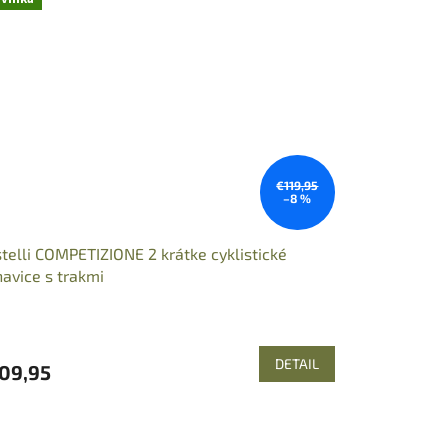
€119,95
–8 %
telli COMPETIZIONE 2 krátke cyklistické
avice s trakmi
DETAIL
09,95