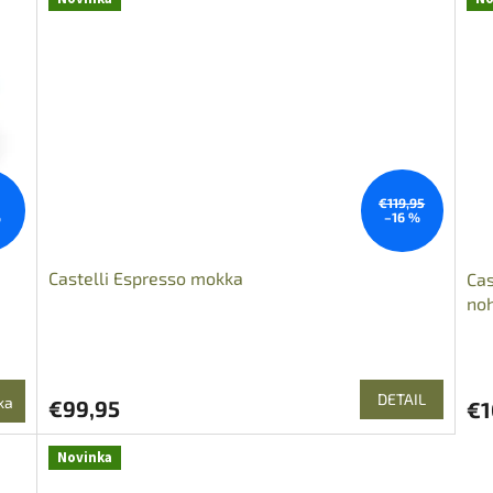
€119,95
%
–16 %
Castelli Espresso mokka
Cas
noh
DETAIL
ka
€99,95
€1
Novinka