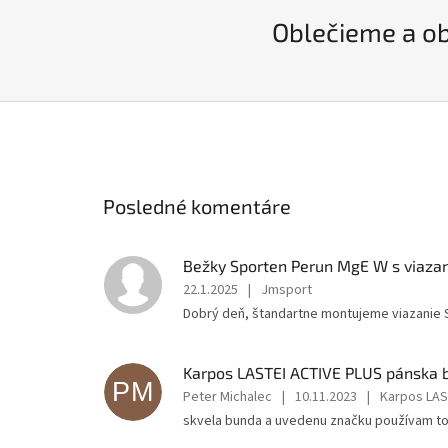
Oblečieme a obu
Posledné komentáre
Bežky Sporten Perun MgE W s viaza
22.1.2025
|
Jmsport
Dobrý deň, štandartne montujeme viazanie S
Karpos LASTEI ACTIVE PLUS pánska
PM
Peter Michalec
|
10.11.2023
|
Karpos LAS
skvela bunda a uvedenu značku používam top