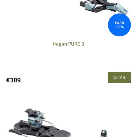
u
k
t
o
€430
–9 %
v
Hagan PURE 8
DETAIL
€389