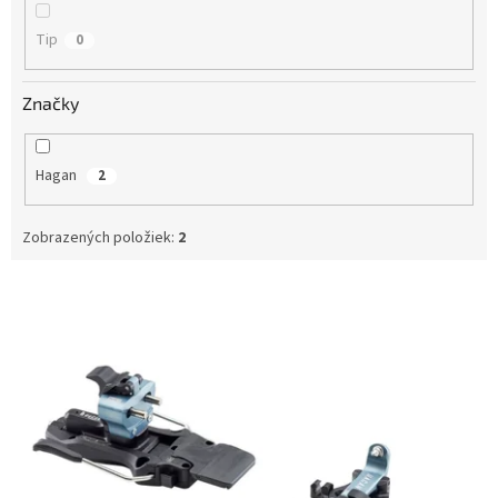
Tip
0
Značky
Hagan
2
Zobrazených položiek:
2
V
ý
p
i
s
p
r
o
d