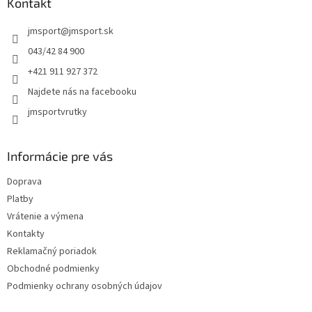
ä
Kontakt
c
t
i
jmsport
@
jmsport.sk
i
e
p
e
043/42 84 900
r
+421 911 927 372
v
k
Najdete nás na facebooku
y
jmsportvrutky
v
ý
p
i
Informácie pre vás
s
u
Doprava
Platby
Vrátenie a výmena
Kontakty
Reklamačný poriadok
Obchodné podmienky
Podmienky ochrany osobných údajov