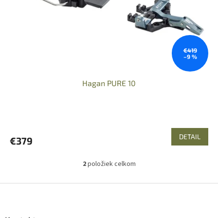
€419
–9 %
Hagan PURE 10
DETAIL
€379
2
položiek celkom
O
v
l
Z
á
á
d
p
a