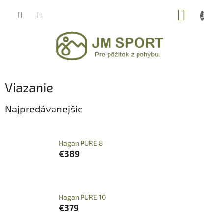
Prejsť
NÁKUP
na
obsah
KOŠÍK
Viazanie
Najpredávanejšie
Hagan PURE 8
€389
Hagan PURE 10
€379