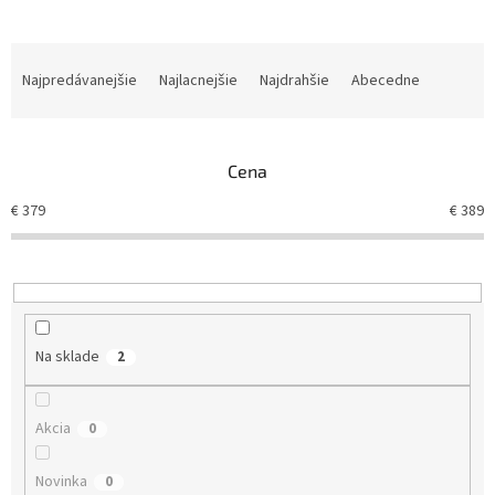
R
a
Najpredávanejšie
Najlacnejšie
Najdrahšie
Abecedne
d
e
n
Cena
i
e
€
379
€
389
p
r
o
d
u
k
Na sklade
2
t
o
v
Akcia
0
Novinka
0