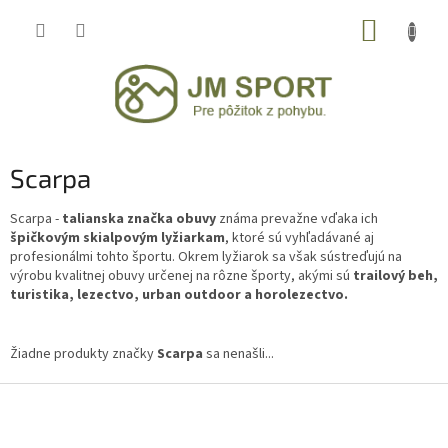
Prejsť
NÁKUP
na
obsah
KOŠÍK
Scarpa
Scarpa -
talianska značka obuvy
známa prevažne vďaka ich
špičkovým skialpovým lyžiarkam
, ktoré sú vyhľadávané aj
profesionálmi tohto športu. Okrem lyžiarok sa však sústreďujú na
výrobu kvalitnej obuvy určenej na rôzne športy, akými sú
trailový beh,
turistika, lezectvo, urban outdoor a horolezectvo.
Žiadne produkty značky
Scarpa
sa nenašli...
Z
á
p