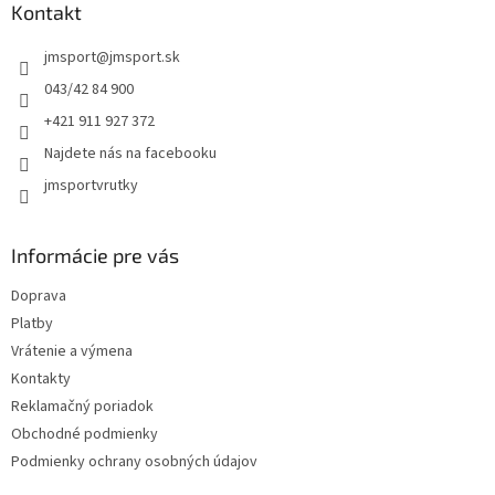
ä
Kontakt
t
jmsport
@
jmsport.sk
i
e
043/42 84 900
+421 911 927 372
Najdete nás na facebooku
jmsportvrutky
Informácie pre vás
Doprava
Platby
Vrátenie a výmena
Kontakty
Reklamačný poriadok
Obchodné podmienky
Podmienky ochrany osobných údajov