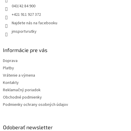
p
e
043/42 84 900
i
+421 911 927 372
s
u
Najdete nás na facebooku
jmsportvrutky
Informácie pre vás
Doprava
Platby
Vrátenie a výmena
Kontakty
Reklamačný poriadok
Obchodné podmienky
Podmienky ochrany osobných údajov
Odoberať newsletter