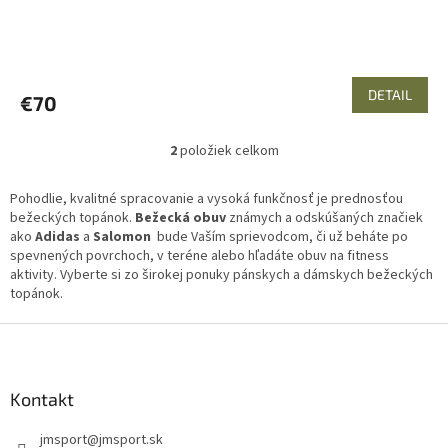
DETAIL
€70
2
položiek celkom
O
v
l
Pohodlie, kvalitné spracovanie a vysoká funkčnosť je prednosťou
á
bežeckých topánok.
Bežecká obuv
známych a odskúšaných značiek
d
ako
Adidas
a
Salomon
bude Vaším sprievodcom, či už beháte po
a
spevnených povrchoch, v teréne alebo hľadáte obuv na fitness
c
aktivity. Vyberte si zo širokej ponuky pánskych a dámskych bežeckých
i
topánok.
e
p
Z
r
á
v
p
k
ä
Kontakt
y
t
v
jmsport
@
jmsport.sk
i
ý