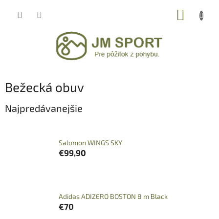
Prejsť
NÁKUP
na
obsah
KOŠÍK
Bežecká obuv
Najpredávanejšie
Salomon WINGS SKY
€99,90
Adidas ADIZERO BOSTON 8 m Black
€70