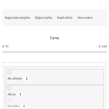
R
a
Najpredávanejšie
Najlacnejšie
Najdrahšie
Abecedne
d
e
n
Cena
i
e
€
70
€
100
p
r
o
d
u
k
Na sklade
2
t
o
v
Akcia
1
Novinka
0