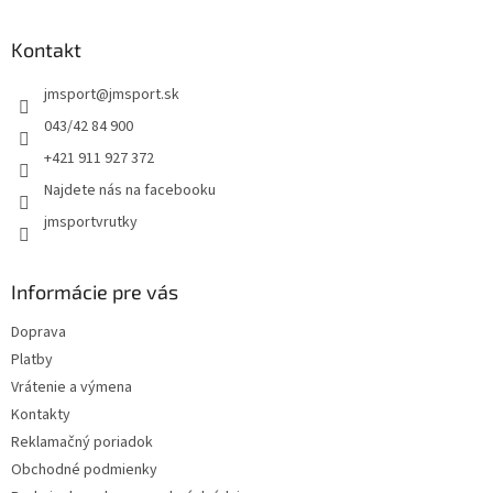
á
d
p
a
ä
Kontakt
c
t
i
jmsport
@
jmsport.sk
i
e
p
e
043/42 84 900
r
+421 911 927 372
v
k
Najdete nás na facebooku
y
jmsportvrutky
v
ý
p
i
Informácie pre vás
s
u
Doprava
Platby
Vrátenie a výmena
Kontakty
Reklamačný poriadok
Obchodné podmienky