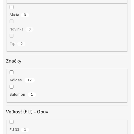
o
v
Akcia
3
Novinka
0
Tip
0
Značky
Adidas
12
Salomon
1
Veľkosť (EU) - Obuv
EU 33
1