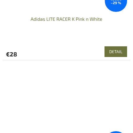
–29 %
Adidas LITE RACER K Pink n White
DETAIL
€28