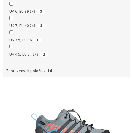
UK 6, EU 39 1/3
3
UK 7, EU 40 2/3
1
UK 3.5, EU 36
1
UK 4.5, EU 37 1/3
2
Zobrazených položiek:
14
V
ý
p
i
s
p
r
o