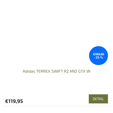
€159,95
–25 %
Adidas TERREX SWIFT R2 MID GTX W
DETAIL
€119,95