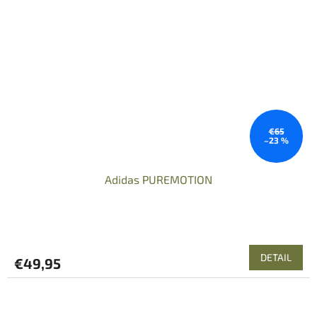
€65
–23 %
Adidas PUREMOTION
DETAIL
€49,95