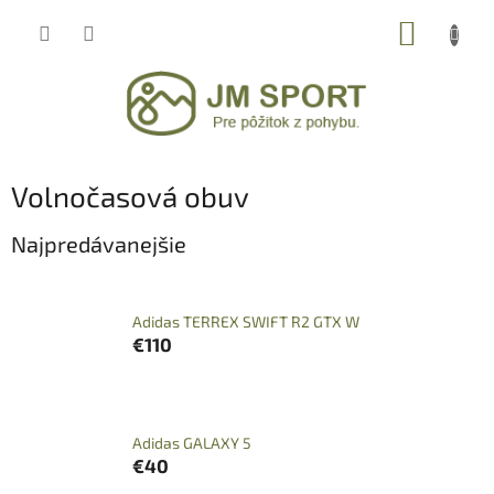
Prejsť
NÁKUP
na
obsah
KOŠÍK
Volnočasová obuv
Najpredávanejšie
Adidas TERREX SWIFT R2 GTX W
€110
Adidas GALAXY 5
€40