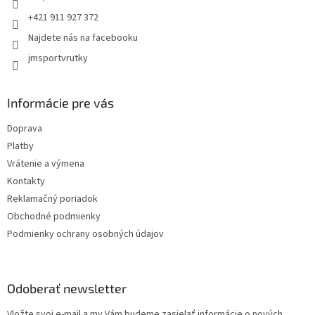
r
+421 911 927 372
v
k
Najdete nás na facebooku
y
jmsportvrutky
v
ý
p
i
Informácie pre vás
s
u
Doprava
Platby
Vrátenie a výmena
Kontakty
Reklamačný poriadok
Obchodné podmienky
Podmienky ochrany osobných údajov
Odoberať newsletter
Vložte svoj e-mail a my Vám budeme zasielať informácie o nových