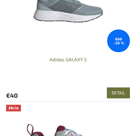
€50
–20 %
Adidas GALAXY 5
DETAIL
€40
Akcia