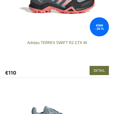
d
u
k
t
o
€150
–26 %
v
Adidas TERREX SWIFT R2 GTX W
DETAIL
€110