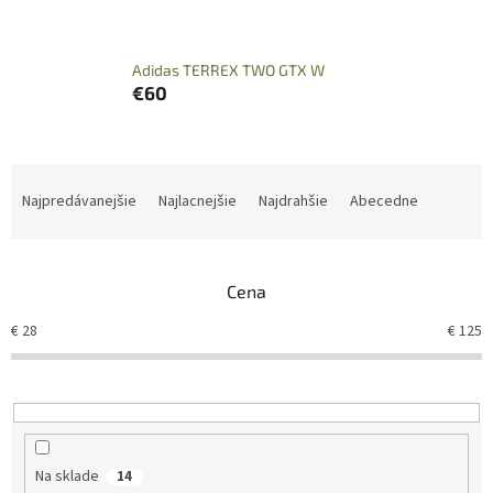
Adidas TERREX TWO GTX W
€60
R
a
Najpredávanejšie
Najlacnejšie
Najdrahšie
Abecedne
d
e
n
Cena
i
e
€
28
€
125
p
r
o
d
u
k
Na sklade
14
t