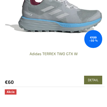
€120
–50 %
Adidas TERREX TWO GTX W
DETAIL
€60
Akcia