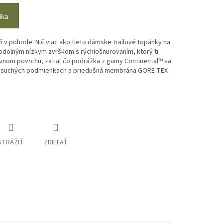
íka
ň v pohode. Nič viac ako tieto dámske trailové topánky na
 odolným nízkym zvrškom s rýchlošnurovaním, ktorý ti
ovnom povrchu, zatiaľ čo podrážka z gumy Continental™ sa
 aj suchých podmienkach a priedušná membrána GORE-TEX
STRÁŽIŤ
ZDIEĽAŤ