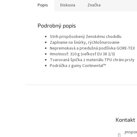
Popis
Diskusia
Značka
Podrobný popis
Strih prispôsobený ženskému chodidlu
Zapínanie na šnúrky, rýchlošnurovanie
Nepremokavá a priedušná podšívka GORE-TEX
Hmotnosť: 310 g (veľkosť EU 38 2/3)
Tvarovaná špička z materiálu TPU chráni prsty
Podrážka z gumy Continental™
Z
á
p
ä
t
Kontakt
i
e
jmspo