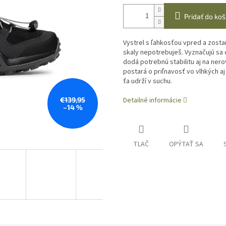
Pridať do koš
Vystrel s ľahkosťou vpred a zosta
skaly nepotrebuješ. Vyznačujú sa
dodá potrebnú stabilitu aj na ner
postará o priľnavosť vo vlhkých
ťa udrží v suchu.
€139,95
Detailné informácie
–14 %
TLAČ
OPÝTAŤ SA