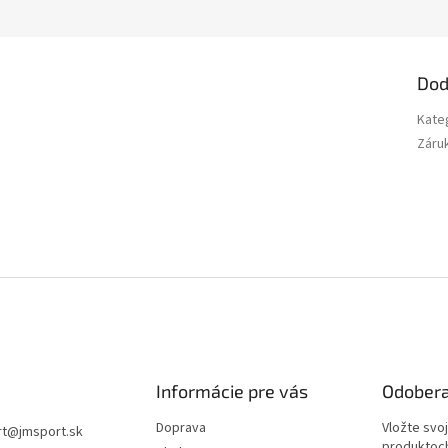
Dod
Kate
Záru
Informácie pre vás
Odobera
Doprava
Vložte svo
rt
@
jmsport.sk
produktoch