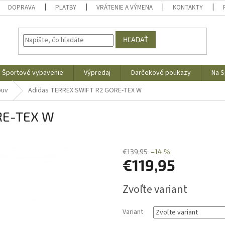
DOPRAVA
PLATBY
VRÁTENIE A VÝMENA
KONTAKTY
HĽADAŤ
Športové vybavenie
Výpredaj
Darčekové poukazy
Na S
buv
Adidas TERREX SWIFT R2 GORE-TEX W
RE-TEX W
s
€139,95
–14 %
€119,95
Jednotková
Zvoľte variant
cena:
Variant