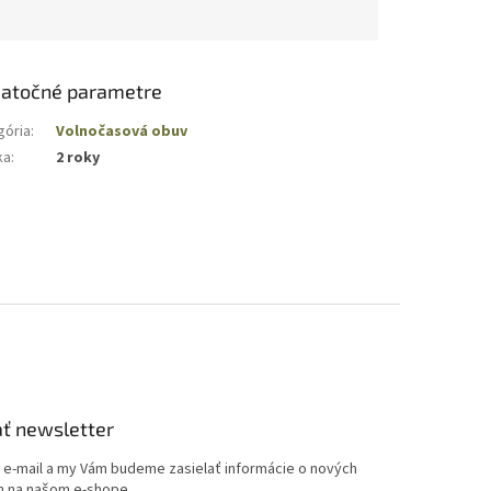
atočné parametre
gória
:
Volnočasová obuv
ka
:
2 roky
ť newsletter
j e-mail a my Vám budeme zasielať informácie o nových
 na našom e-shope.