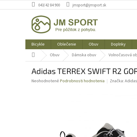
Prejsť
043/42 84 900
jmsport@jmsport.sk
na
obsah
Bicykle
Oblečenie
Obuv
Doplnky
Domov
Obuv
Dámska obuv
Volnočasová o
Adidas TERREX SWIFT R2 GO
Priemerné
Neohodnotené
Podrobnosti hodnotenia
Značka:
Adida
hodnotenie
produktu
je
0,0
z
5
hviezdičiek.