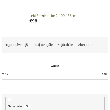
Leki Bernina Lite 2, 100-135cm
€98
R
a
Najpredávanejšie
Najlacnejšie
Najdrahšie
Abecedne
d
e
n
Cena
i
e
€
47
€
98
p
r
o
d
u
k
Na sklade
5
t