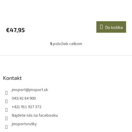
Do košíka
€47,95
5
položiek celkom
O
v
l
Z
á
á
d
p
a
ä
Kontakt
c
t
i
jmsport
@
jmsport.sk
i
e
p
e
043/42 84 900
r
+421 911 927 372
v
k
Najdete nás na facebooku
y
jmsportvrutky
v
ý