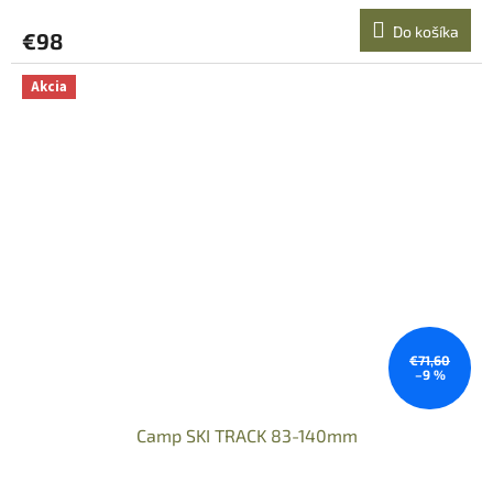
Do košíka
€98
Akcia
€71,60
–9 %
Camp SKI TRACK 83-140mm