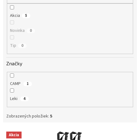
o
v
Akcia
5
Novinka
0
Tip
0
Značky
CAMP
1
Leki
4
Zobrazených položiek:
5
V
Akcia
ý