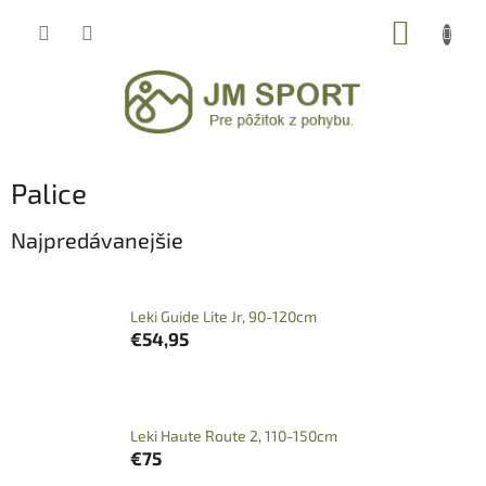
Prejsť
NÁKUP
na
obsah
KOŠÍK
Palice
Najpredávanejšie
Leki Guide Lite Jr, 90-120cm
€54,95
Leki Haute Route 2, 110-150cm
€75