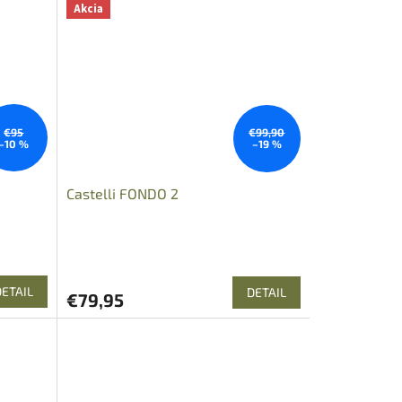
Akcia
€95
€99,90
–10 %
–19 %
Castelli FONDO 2
DETAIL
DETAIL
€79,95