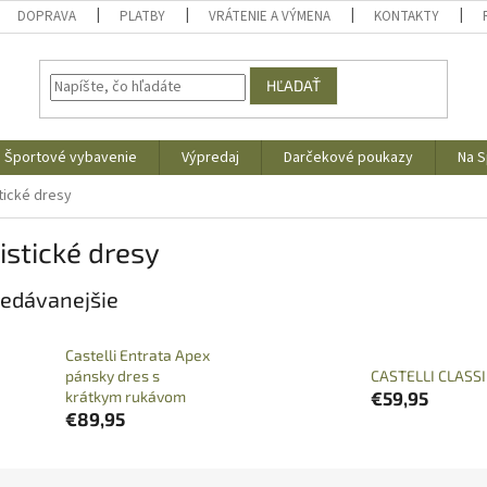
DOPRAVA
PLATBY
VRÁTENIE A VÝMENA
KONTAKTY
HĽADAŤ
Športové vybavenie
Výpredaj
Darčekové poukazy
Na S
tické dresy
istické dresy
edávanejšie
Castelli Entrata Apex
pánsky dres s
CASTELLI CLASSI
krátkym rukávom
€59,95
€89,95