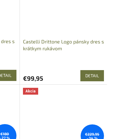
 dres s
Castelli Drittone Logo pánsky dres s
krátkym rukávom
DETAIL
DETAIL
€99,95
Akcia
€180
€229,95
–27 %
–34 %