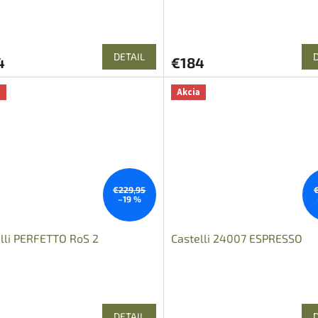
DETAIL
4
€184
a
Akcia
€229,95
–19 %
lli PERFETTO RoS 2
Castelli 24007 ESPRESSO
DETAIL