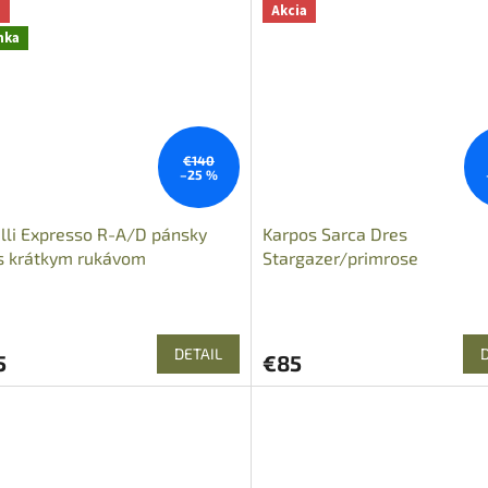
a
Akcia
nka
€140
–25 %
lli Expresso R-A/D pánsky
Karpos Sarca Dres
s krátkym rukávom
Stargazer/primrose
DETAIL
5
€85