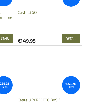
2
Castelli GO
 mierne
DETAIL
DETAIL
€149,95
229,95
€229,95
–19 %
–19 %
Castelli PERFETTO RoS 2