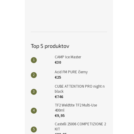
Top 5 produktov
CAMP Ice Master
€30
Acid FM PURE čierny
€25
CUBE ATTENTION PRO night n
black
€746
TF2 Weldtite TF2 Multi-Use
400ml
€9,95
Castelli 25006 COMPETIZIONE 2
KIT