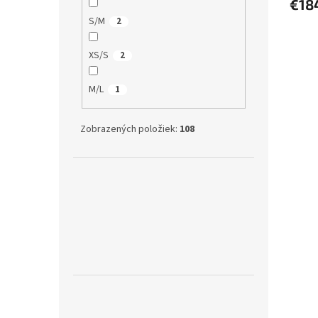
€18
S/M
2
XS/S
2
M/L
1
Zobrazených položiek:
108