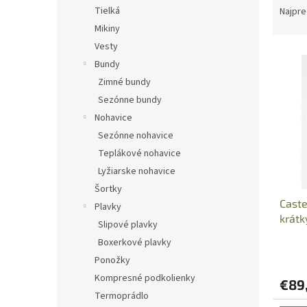
a
Tielká
Najpre
d
Mikiny
e
Vesty
V
n
Bundy
ý
i
Zimné bundy
p
e
i
p
Sezónne bundy
s
r
Nohavice
p
o
Sezónne nohavice
r
d
Teplákové nohavice
o
u
Lyžiarske nohavice
d
k
Šortky
u
t
Caste
k
o
Plavky
krát
t
v
Slipové plavky
o
Boxerkové plavky
v
Ponožky
Kompresné podkolienky
€89
Termoprádlo