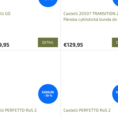
lli GO
Castelli 20507 TRANSITION 
Pánska cyklistická bunda do
chladných podmienok
DETAIL
9,95
€129,95
€229,95
€
–19 %
lli PERFETTO RoS 2
Castelli PERFETTO RoS 2