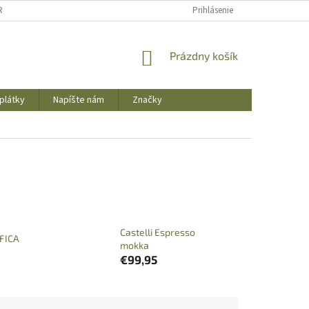
REKLAMAČNÝ PORIADOK
OBCHODNÉ PODMIENKY
Prihlásenie
PODMIENKY OCHR
NÁKUPNÝ
Prázdny košík
KOŠÍK
plátky
Napíšte nám
Značky
Castelli Espresso
FICA
mokka
€99,95