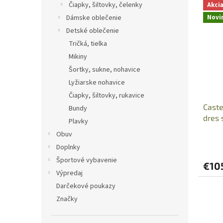
Čiapky, šiltovky, čelenky
Akci
Novi
Dámske oblečenie
Detské oblečenie
Tričká, tielka
Mikiny
Šortky, sukne, nohavice
Lyžiarske nohavice
Čiapky, šiltovky, rukavice
Caste
Bundy
dres 
Plavky
Obuv
Doplnky
Športové vybavenie
€10
Výpredaj
Darčekové poukazy
Značky