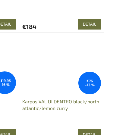
DETAIL
DETAIL
€184
€119,95
€76
–16 %
–13 %
Karpos VAL DI DENTRO black/north
atlantic/lemon curry
DETAIL
DETAIL