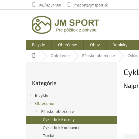
Prejsť
043/42 84 900
jmsport@jmsport.sk
na
obsah
Bicykle
Oblečenie
Obuv
Doplnky
Domov
Oblečenie
Pánske oblečenie
Cyklis
B
Cykl
o
Preskočiť
č
Kategórie
kategórie
Najpr
n
ý
Bicykle
p
Oblečenie
a
Pánske oblečenie
n
e
Cyklistické dresy
l
Cyklistické nohavice
Tričká
R