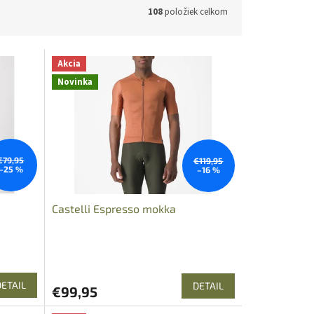
108
položiek celkom
Akcia
Novinka
€79,95
€119,95
–25 %
–16 %
Castelli Espresso mokka
DETAIL
DETAIL
€99,95