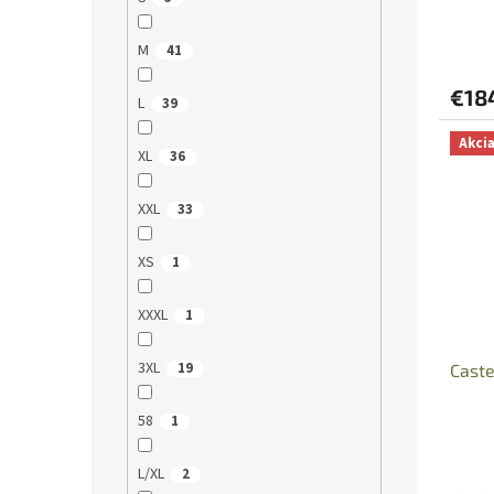
M
41
€18
L
39
Akci
XL
36
XXL
33
XS
1
XXXL
1
3XL
19
Caste
58
1
L/XL
2