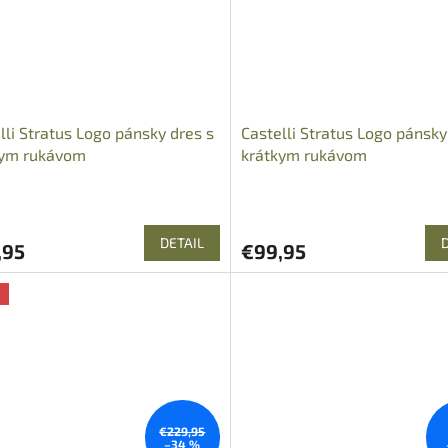
lli Stratus Logo pánsky dres s
Castelli Stratus Logo pánsky
kym rukávom
krátkym rukávom
DETAIL
,95
€99,95
a
€229,95
–34 %