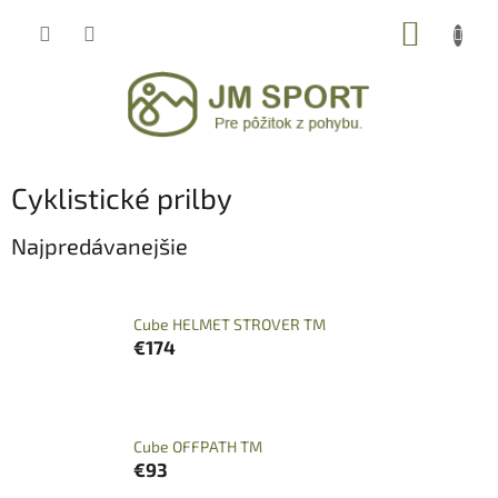
Prejsť
NÁKUP
na
obsah
KOŠÍK
Cyklistické prilby
Najpredávanejšie
Cube HELMET STROVER TM
€174
Cube OFFPATH TM
€93