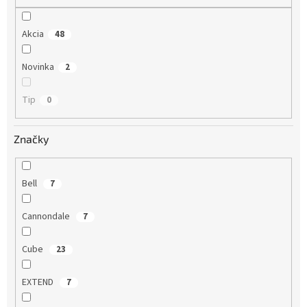
o
v
Akcia
48
Novinka
2
Tip
0
Značky
Bell
7
Cannondale
7
Cube
23
EXTEND
7