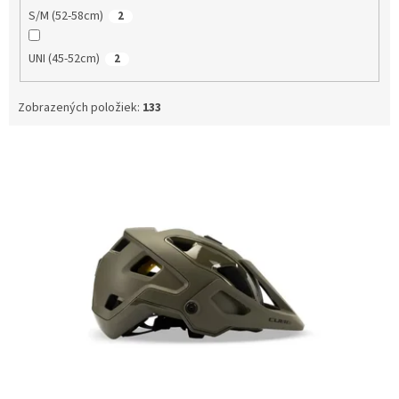
S/M (52-58cm)
2
UNI (45-52cm)
2
Zobrazených položiek:
133
V
ý
p
i
s
p
r
o
d
u
k
t
o