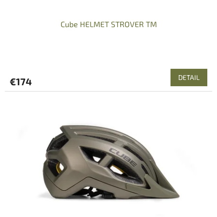
v
Cube HELMET STROVER TM
DETAIL
€174