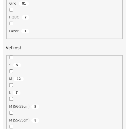
Giro
81
HQBC
7
Lazer
1
Veľkosť
S
5
M
12
L
7
M (56-59cm)
5
M (55-59cm)
8