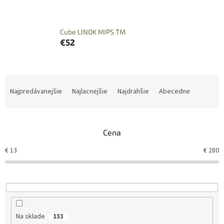
Cube LINOK MIPS TM
€52
R
a
Najpredávanejšie
Najlacnejšie
Najdrahšie
Abecedne
d
e
n
Cena
i
e
€
13
€
280
p
r
o
d
u
k
Na sklade
133
t