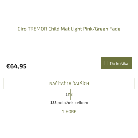
Giro TREMOR Child Mat Light Pink/Green Fade
Do košíka
€64,95
NAČÍTAŤ 18 ĎALŠÍCH
S
1
8
t
O
r
133
položiek celkom
v
á
l
HORE
n
á
k
d
o
v
Z
a
a
c
á