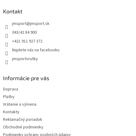
n
i
p
i
e
ä
Kontakt
e
p
t
r
jmsport
@
jmsport.sk
i
v
e
k
043/42 84 900
y
+421 911 927 372
v
ý
Najdete nás na facebooku
p
jmsportvrutky
i
s
u
Informácie pre vás
Doprava
Platby
Vrátenie a výmena
Kontakty
Reklamačný poriadok
Obchodné podmienky
Podmienky ochrany osobných údajov