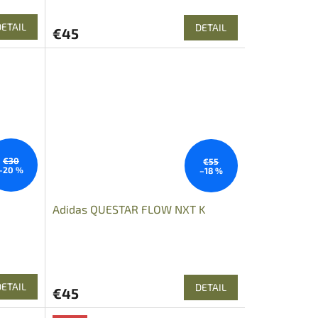
DETAIL
DETAIL
€45
€30
€55
–20 %
–18 %
Adidas QUESTAR FLOW NXT K
DETAIL
DETAIL
€45