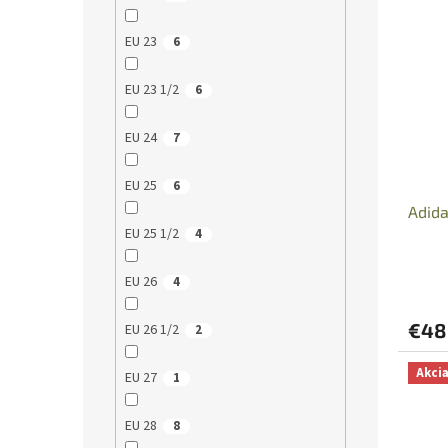
EU 23
6
EU 23 1/2
6
EU 24
7
EU 25
6
Adida
EU 25 1/2
4
EU 26
4
€48
EU 26 1/2
2
Akci
EU 27
1
EU 28
8