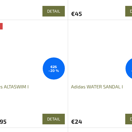
DETAIL
€45
a
€25
–20 %
as ALTASWIM I
Adidas WATER SANDAL I
DETAIL
,95
€24