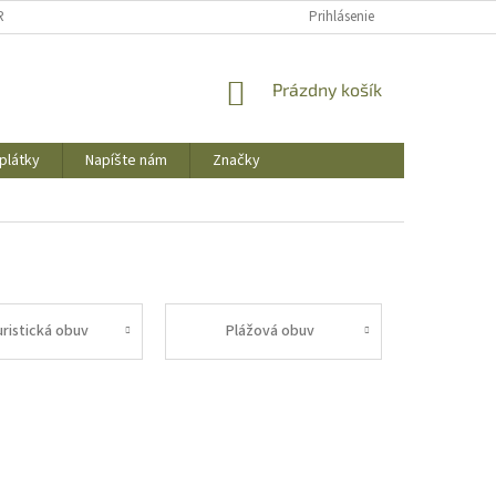
REKLAMAČNÝ PORIADOK
OBCHODNÉ PODMIENKY
Prihlásenie
PODMIENKY OCHR
NÁKUPNÝ
Prázdny košík
KOŠÍK
plátky
Napíšte nám
Značky
uristická obuv
Plážová obuv