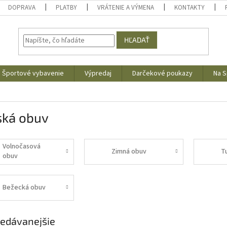
DOPRAVA
PLATBY
VRÁTENIE A VÝMENA
KONTAKTY
HĽADAŤ
Športové vybavenie
Výpredaj
Darčekové poukazy
Na S
ská obuv
Volnočasová
Zimná obuv
T
obuv
Bežecká obuv
edávanejšie