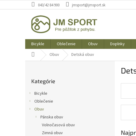
Prejsť
043/42 84 900
jmsport@jmsport.sk
na
obsah
Bicykle
Oblečenie
Obuv
Doplnky
Domov
Obuv
Detská obuv
B
Det
o
Preskočiť
č
Kategórie
kategórie
n
ý
Bicykle
p
Oblečenie
a
Obuv
n
e
Pánska obuv
l
Volnočasová obuv
Najpr
Zimná obuv