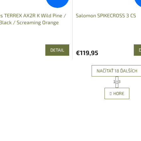
s TERREX AX2R K Wild Pine /
Salomon SPIKECROSS 3 CS
Black / Screaming Orange
DETAIL
€119,95
NAČÍTAŤ 18 ĎALŠÍCH
S
1
3
O
t
r
v
HORE
á
l
n
á
k
d
o
a
v
c
a
i
n
e
i
e
p