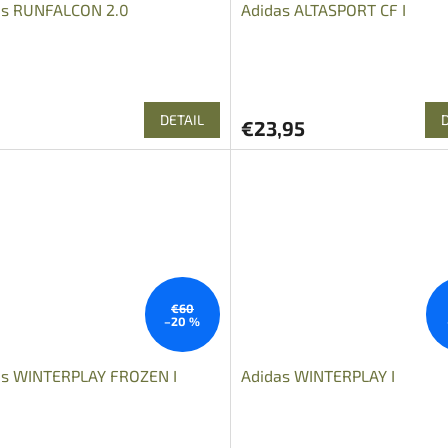
as RUNFALCON 2.0
Adidas ALTASPORT CF I
DETAIL
€23,95
€60
–20 %
as WINTERPLAY FROZEN I
Adidas WINTERPLAY I