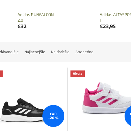
Adidas RUNFALCON
Adidas ALTASPO
2.0
I
€32
€23,95
dávanejšie
Najlacnejšie
Najdrahšie
Abecedne
a
Akcia
€40
–20 %