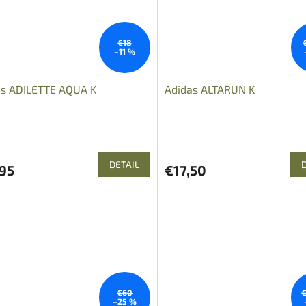
€18
–11 %
as ADILETTE AQUA K
Adidas ALTARUN K
DETAIL
,95
€17,50
€60
€
–25 %