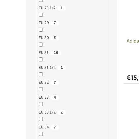
EU 28 1/2
1
EU 29
7
EU 30
5
Adid
EU 31
10
EU 31 1/2
2
€15
EU 32
7
EU 33
4
EU 33 1/2
2
EU 34
7