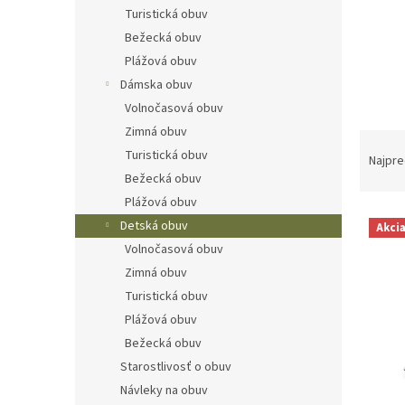
Turistická obuv
Bežecká obuv
Plážová obuv
Dámska obuv
Volnočasová obuv
Zimná obuv
R
Turistická obuv
a
Najpre
d
Bežecká obuv
e
Plážová obuv
V
n
Detská obuv
Akci
ý
i
Volnočasová obuv
p
e
Zimná obuv
i
p
s
Turistická obuv
r
p
o
Plážová obuv
r
d
Bežecká obuv
o
u
Starostlivosť o obuv
d
k
Návleky na obuv
u
t