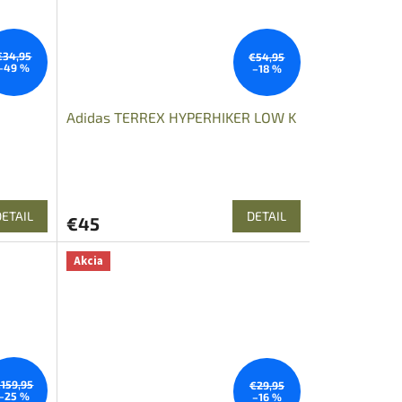
€34,95
€54,95
–49 %
–18 %
Adidas TERREX HYPERHIKER LOW K
DETAIL
DETAIL
€45
Akcia
159,95
€29,95
–25 %
–16 %