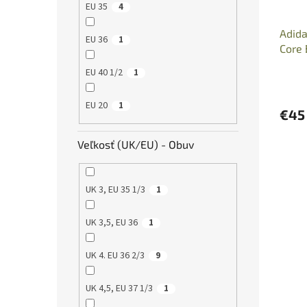
EU 35
4
Adida
EU 36
1
Core 
EU 40 1/2
1
EU 20
1
€45
Veľkosť (UK/EU) - Obuv
UK 3, EU 35 1/3
1
UK 3,5, EU 36
1
UK 4. EU 36 2/3
9
UK 4,5, EU 37 1/3
1