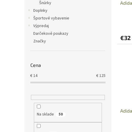
Adid
Šnúrky
k
o
t
v
Doplnky
o
Športové vybavenie
v
Výpredaj
Darčekové poukazy
€32
Značky
Cena
€
14
€
125
Adid
Na sklade
50