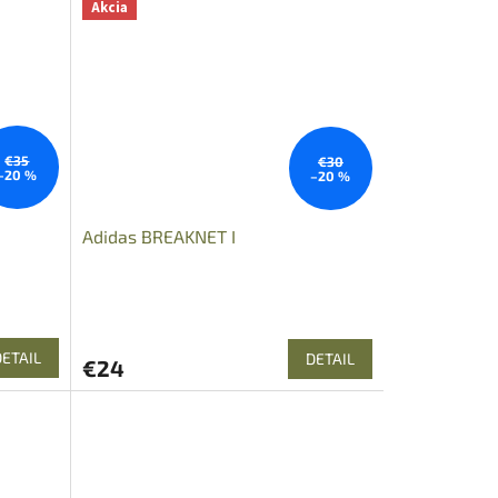
Akcia
€35
€30
–20 %
–20 %
Adidas BREAKNET I
DETAIL
DETAIL
€24