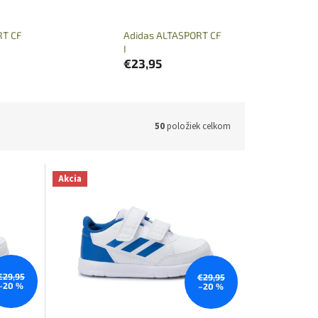
RT CF
Adidas ALTASPORT CF
I
€23,95
50
položiek celkom
Akcia
€29,95
€29,95
–20 %
–20 %