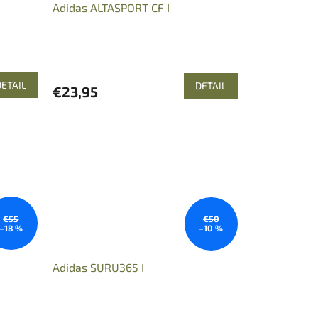
Adidas ALTASPORT CF I
DETAIL
DETAIL
€23,95
€55
€50
–18 %
–10 %
Adidas SURU365 I