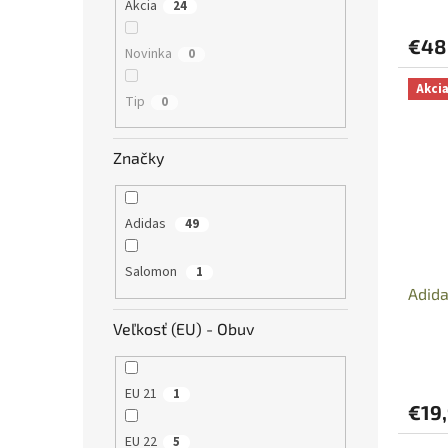
Akcia
24
€48
Novinka
0
Akci
Tip
0
Značky
Adidas
49
Salomon
1
Adid
Veľkosť (EU) - Obuv
EU 21
1
€19
EU 22
5