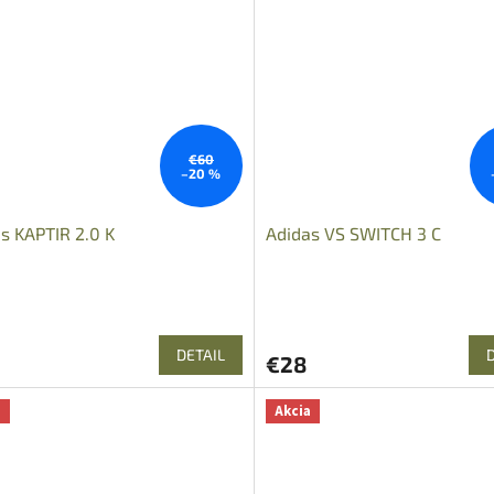
€60
–20 %
s KAPTIR 2.0 K
Adidas VS SWITCH 3 C
DETAIL
€28
a
Akcia