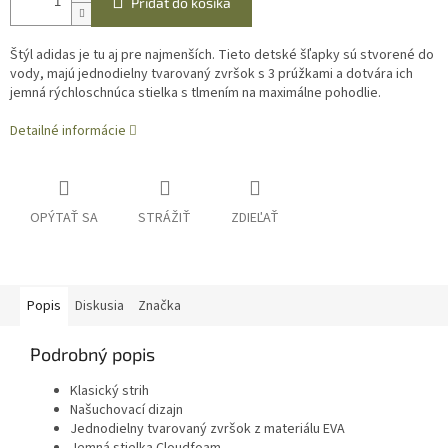
Pridať do košíka
Štýl adidas je tu aj pre najmenších. Tieto detské šľapky sú stvorené do
vody, majú jednodielny tvarovaný zvršok s 3 prúžkami a dotvára ich
jemná rýchloschnúca stielka s tlmením na maximálne pohodlie.
Detailné informácie
OPÝTAŤ SA
STRÁŽIŤ
ZDIEĽAŤ
Popis
Diskusia
Značka
Podrobný popis
Klasický strih
Našuchovací dizajn
Jednodielny tvarovaný zvršok z materiálu EVA