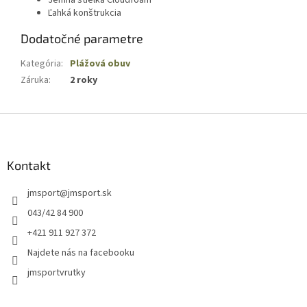
Jemná stielka Cloudfoam
Ľahká konštrukcia
Dodatočné parametre
Kategória
:
Plážová obuv
Záruka
:
2 roky
Z
á
p
ä
Kontakt
t
jmsport
@
jmsport.sk
i
e
043/42 84 900
+421 911 927 372
Najdete nás na facebooku
jmsportvrutky