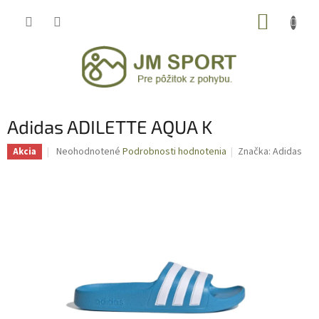
Prejsť
NÁKUP
na
obsah
KOŠÍK
Adidas ADILETTE AQUA K
Priemerné
Neohodnotené
Podrobnosti hodnotenia
Značka:
Adidas
Akcia
hodnotenie
produktu
je
0,0
z
5
hviezdičiek.