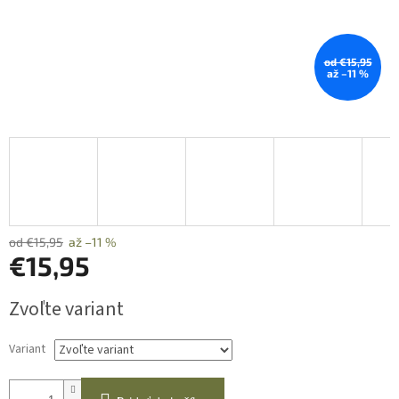
od €15,95
až –11 %
od €15,95
až –11 %
€15,95
Jednotková
Zvoľte variant
cena:
Variant