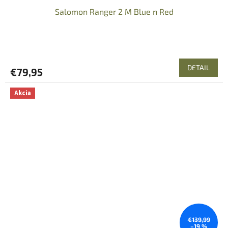
Salomon Ranger 2 M Blue n Red
DETAIL
€79,95
Akcia
€139,99
–19 %