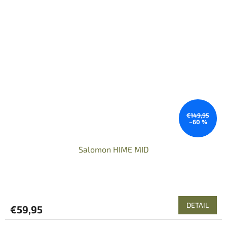
€149,95
–60 %
Salomon HIME MID
DETAIL
€59,95