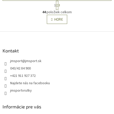
S
1
3
t
O
r
44
položiek celkom
v
á
l
HORE
n
á
k
d
o
v
Z
a
a
c
á
n
i
p
i
e
ä
Kontakt
e
p
t
r
jmsport
@
jmsport.sk
i
v
e
k
043/42 84 900
y
+421 911 927 372
v
ý
Najdete nás na facebooku
p
jmsportvrutky
i
s
u
Informácie pre vás