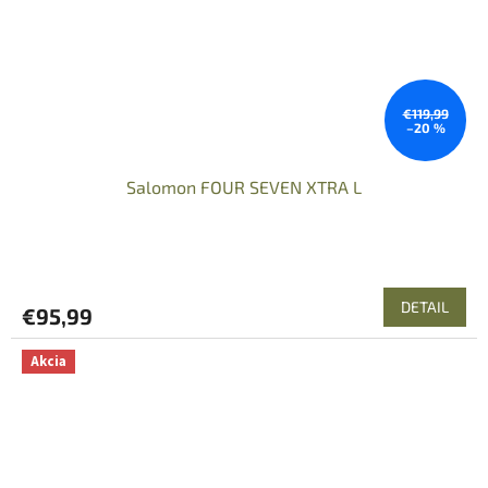
€119,99
–20 %
Salomon FOUR SEVEN XTRA L
DETAIL
€95,99
Akcia