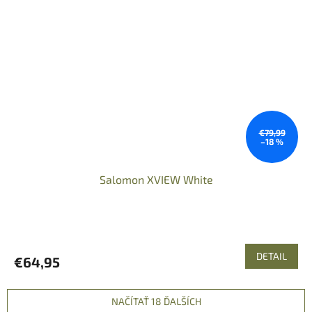
€79,99
–18 %
Salomon XVIEW White
DETAIL
€64,95
NAČÍTAŤ 18 ĎALŠÍCH