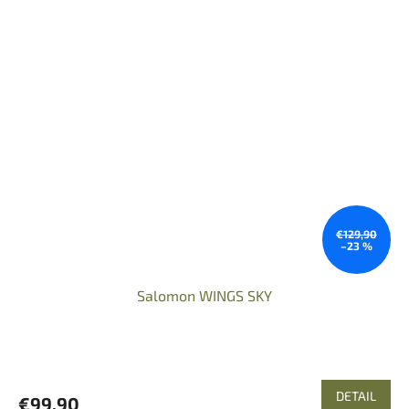
€129,90
–23 %
Salomon WINGS SKY
DETAIL
€99,90