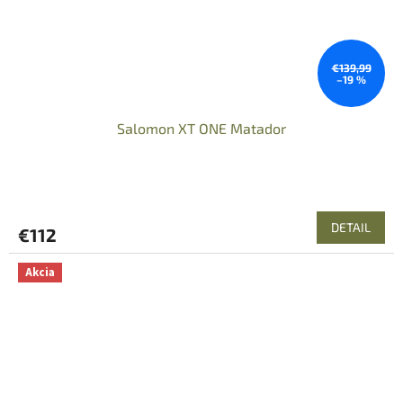
€139,99
–19 %
Salomon XT ONE Matador
DETAIL
€112
Akcia