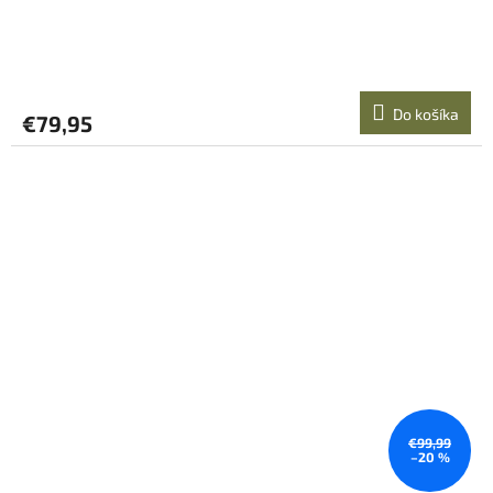
Do košíka
€79,95
€99,99
–20 %