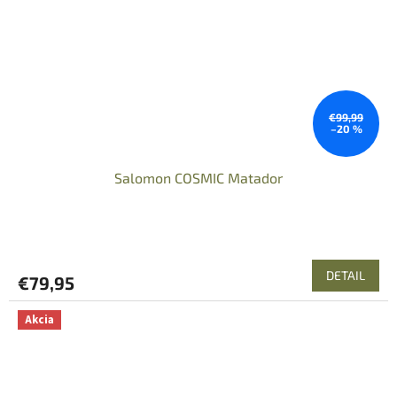
€99,99
–20 %
Salomon COSMIC Matador
DETAIL
€79,95
Akcia