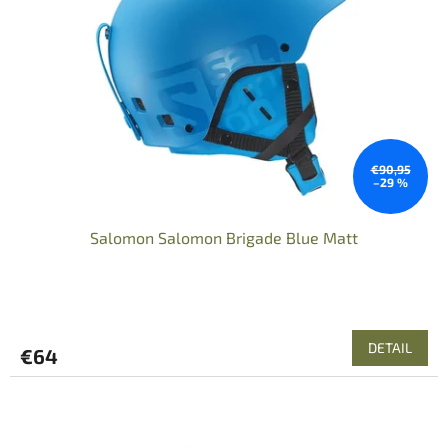
€90,95
–29 %
Salomon Salomon Brigade Blue Matt
DETAIL
€64