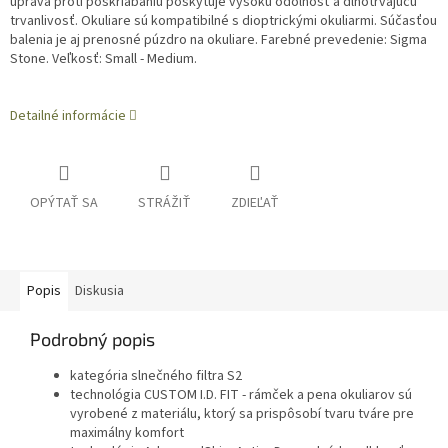
úprava proti poškriabaniu poskytuje vysokú odolnosť a dlhotrvajúcu
trvanlivosť. Okuliare sú kompatibilné s dioptrickými okuliarmi. Súčasťou
balenia je aj prenosné púzdro na okuliare. Farebné prevedenie: Sigma
Stone. Veľkosť: Small - Medium.
Detailné informácie
OPÝTAŤ SA
STRÁŽIŤ
ZDIEĽAŤ
Popis
Diskusia
Podrobný popis
kategória slnečného filtra S2
technológia CUSTOM I.D. FIT - rámček a pena okuliarov sú
vyrobené z materiálu, ktorý sa prispôsobí tvaru tváre pre
maximálny komfort