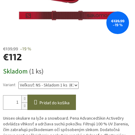
€139,99
–19 %
€139,99
–19 %
€112
Jednotková
Skladom
(1 ks)
cena:
Variant
Pridať do košíka
Unisex okuliare na lyže a snowboard. Pena AdvancedSkin ActiveDry
odvládza vlhkosť a udržiava suchú pokožku. Filtrujú 100 % UV žiarenia,
čím zabraňujú poškodeniam očí spôsobeným slnkom. Dodatočná