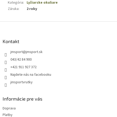
Kategória
:
Lyžiarske okuliare
Záruka
:
2 roky
Z
á
p
ä
Kontakt
t
jmsport
@
jmsport.sk
i
e
043/42 84 900
+421 911 927 372
Najdete nás na facebooku
jmsportvrutky
Informácie pre vás
Doprava
Platby