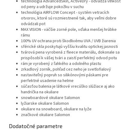
technológia AdvancedSkin, ActiveDry - odvádza vlhkosť
od peny a udržuje pokožku v suchu
technológia AIRFLOW Concept - systém vetracích
otvorov, ktoré sú rozmiestnené tak, aby veľmi dobre
odvádzali pot
MAX VISION - väčšie zorné pole, vďaka menšej hrúbke
rámu
100% UV ochrana proti škodlivému UVA / UVB žiarenia
sférické skla poskytujú vyššiu kvalitu optickej jasnosti
tvárová pena vyrobená z fleece materiálu, dokonale sa
prispôsobí k vášej tvári a zaistí perfektný odvod potu
rám je vyrobený z ľahkého a odolného plastu
zrkadlový zorník, pohľad cez neho je svetlofialový
nastaviteľný popruh so silikónovými páskami pre
perfektné usadenie na helme
súčasťou balenia je látkové vrecúško slúžiace aj ako
handrička na okuliare
snowboardové okuliare Salomon
lyžiarske okuliare Salomon
okuliare na snowboard, okuliare na lyže
značkové okuliare Salomon
Dodatočné parametre