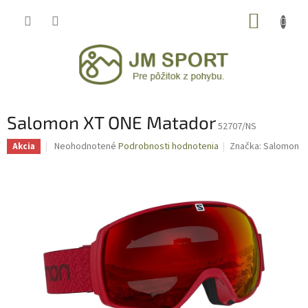
Prejsť
NÁKUP
na
obsah
KOŠÍK
Salomon XT ONE Matador
52707/NS
Priemerné
Neohodnotené
Podrobnosti hodnotenia
Značka:
Salomon
Akcia
hodnotenie
produktu
je
0,0
z
5
hviezdičiek.