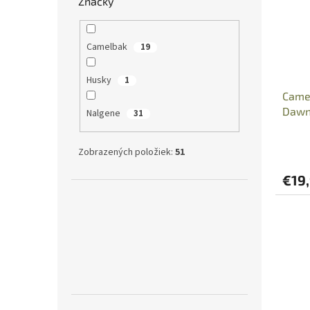
Značky
Camelbak
19
Husky
1
Camel
Daw
Nalgene
31
Zobrazených položiek:
51
€19