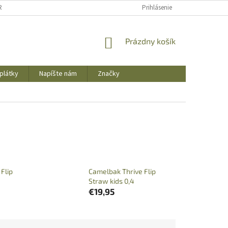
REKLAMAČNÝ PORIADOK
OBCHODNÉ PODMIENKY
Prihlásenie
PODMIENKY OCHR
NÁKUPNÝ
Prázdny košík
KOŠÍK
plátky
Napíšte nám
Značky
Flip
Camelbak Thrive Flip
Straw kids 0,4
€19,95