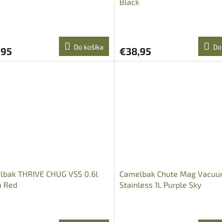
Black
Do košíka
Do
,95
€38,95
lbak THRIVE CHUG VSS 0.6l
Camelbak Chute Mag Vacu
a Red
Stainless 1L Purple Sky