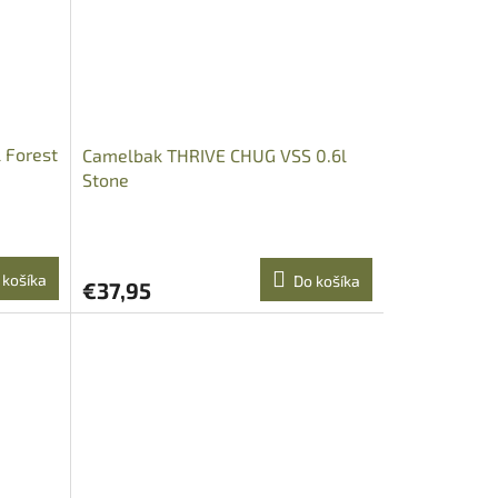
 Forest
Camelbak THRIVE CHUG VSS 0.6l
Stone
 košíka
Do košíka
€37,95