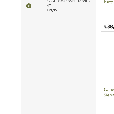
Navy
Castelli 25006 COMPETIZIONE 2
KIT
€99,95
€38
Came
Sierr