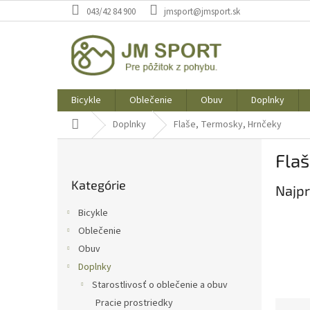
Prejsť
043/42 84 900
jmsport@jmsport.sk
na
obsah
Bicykle
Oblečenie
Obuv
Doplnky
Domov
Doplnky
Flaše, Termosky, Hrnčeky
B
Flaš
o
Preskočiť
č
Kategórie
kategórie
Najpr
n
ý
Bicykle
p
Oblečenie
a
Obuv
n
e
Doplnky
l
Starostlivosť o oblečenie a obuv
Pracie prostriedky
R