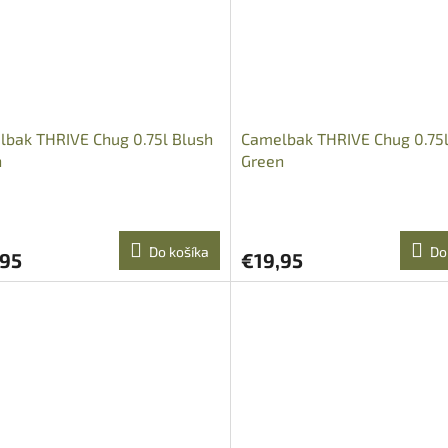
bak THRIVE Chug 0.75l Blush
Camelbak THRIVE Chug 0.75l
n
Green
Do košíka
Do
,95
€19,95