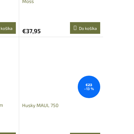
Moss
 košíka
Do košíka
€37,95
€23
–13 %
um
Husky MAUL 750