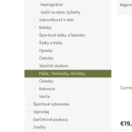
a
Impregnácie
Najpre
d
Sušič na obuv, lyžiarky
e
Starostlivosť o telo
V
n
Batohy
ý
i
Športové tašky a ľadvinky
p
e
i
p
Šatky a Kukly
s
r
Opasky
p
o
Čelovky
r
d
Slnečné okuliare
o
u
Flaše, Termosky, Hrnčeky
d
k
Čelenky
u
t
Camel
k
o
Rukavice
t
v
Variče
o
Športové vybavenie
v
Výpredaj
Darčekové poukazy
€19
Značky