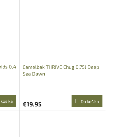
kids 0,4
Camelbak THRIVE Chug 0.75l Deep
Sea Dawn
 košíka
Do košíka
€19,95