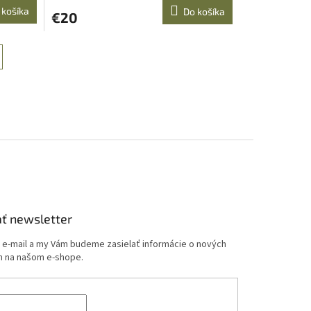
 košíka
Do košíka
€20
ť newsletter
j e-mail a my Vám budeme zasielať informácie o nových
 na našom e-shope.