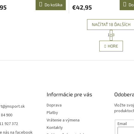
Do košíka
Do
,95
€42,95
NAČÍTAŤ 18 ĎALŠÍCH
S
1
3
O
t
r
v
HORE
á
l
n
á
k
d
o
a
v
c
a
i
n
e
i
e
p
Informácie pre vás
Odobera
r
v
Doprava
Vložte svo
k
rt
@
jmsport.sk
produktoch
y
Platby
 84 900
v
Vrátenie a výmena
ý
11 927 372
Email
Kontakty
p
e nás na facebook