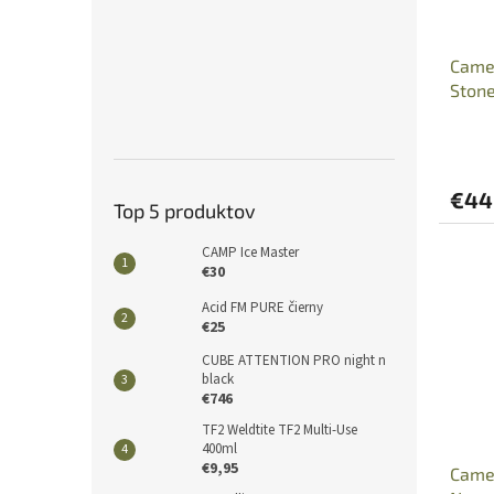
Came
Ston
€44
Top 5 produktov
CAMP Ice Master
€30
Acid FM PURE čierny
€25
CUBE ATTENTION PRO night n
black
€746
TF2 Weldtite TF2 Multi-Use
400ml
€9,95
Came