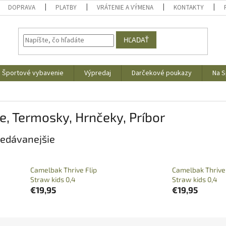
DOPRAVA
PLATBY
VRÁTENIE A VÝMENA
KONTAKTY
HĽADAŤ
Športové vybavenie
Výpredaj
Darčekové poukazy
Na S
e, Termosky, Hrnčeky, Príbor
edávanejšie
Camelbak Thrive Flip
Camelbak Thrive 
Straw kids 0,4
Straw kids 0,4
€19,95
€19,95