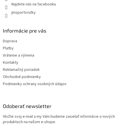
ý
Najdete nás na facebooku
p
jmsportvrutky
i
s
u
Informácie pre vás
Doprava
Platby
Vrátenie a výmena
Kontakty
Reklamačný poriadok
Obchodné podmienky
Podmienky ochrany osobných údajov
Odoberať newsletter
Vložte svoj e-mail a my Vám budeme zasielať informácie o nových
produktoch na našom e-shope.