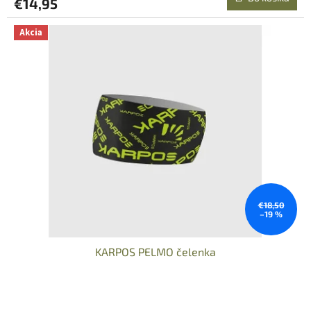
€14,95
Akcia
€18,50
–19 %
KARPOS PELMO čelenka