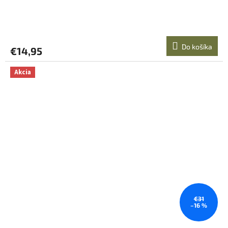
Do košíka
€14,95
Akcia
€31
–16 %