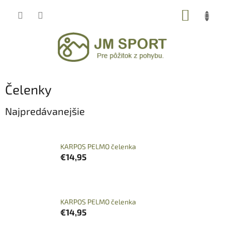
Prejsť
NÁKUP
na
obsah
KOŠÍK
Čelenky
Najpredávanejšie
KARPOS PELMO čelenka
€14,95
KARPOS PELMO čelenka
€14,95