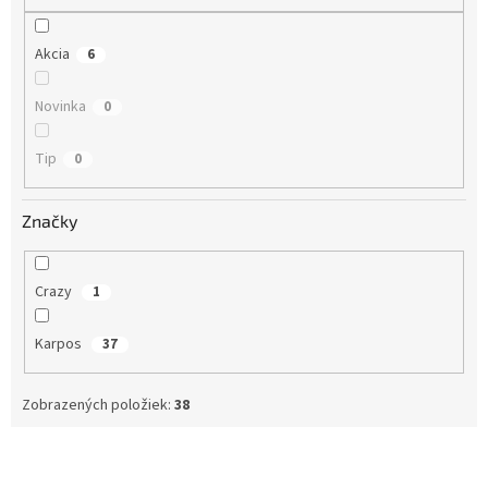
o
v
Akcia
6
Novinka
0
Tip
0
Značky
Crazy
1
Karpos
37
Zobrazených položiek:
38
V
ý