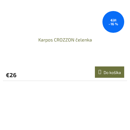
€31
–16 %
Karpos CROZZON čelenka
Do košíka
€26