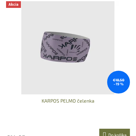
Akcia
€18,50
–19 %
KARPOS PELMO čelenka
Do košíka