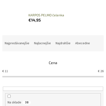
KARPOS PELMO čelenka
€14,95
R
a
Najpredávanejšie
Najlacnejšie
Najdrahšie
Abecedne
d
e
n
Cena
i
e
€
11
€
26
p
r
o
d
u
k
Na sklade
38
t