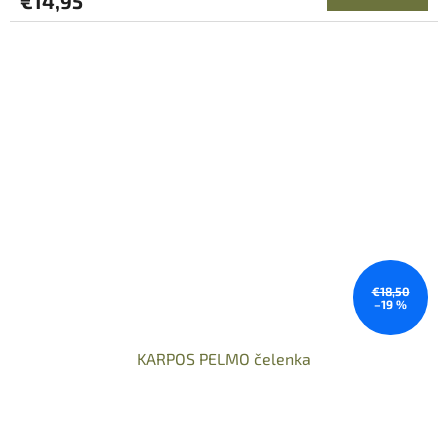
€14,95
€18,50
–19 %
KARPOS PELMO čelenka