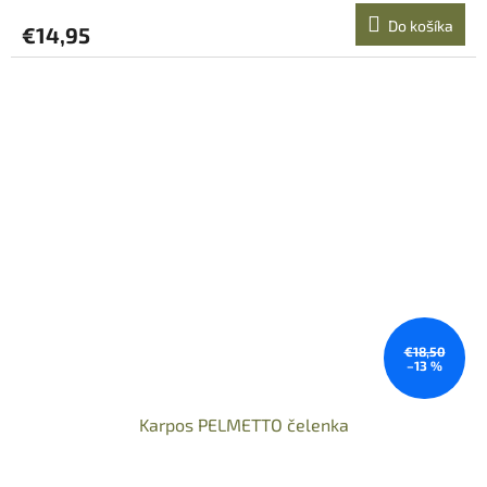
Do košíka
€14,95
€18,50
–13 %
Karpos PELMETTO čelenka