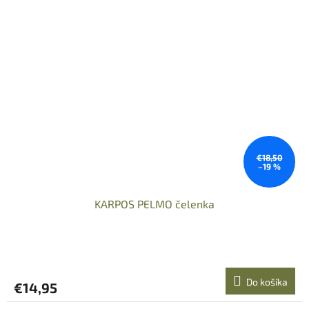
€18,50
–19 %
KARPOS PELMO čelenka
Do košíka
€14,95