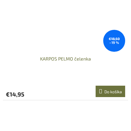
€18,50
–19 %
KARPOS PELMO čelenka
Do košíka
€14,95