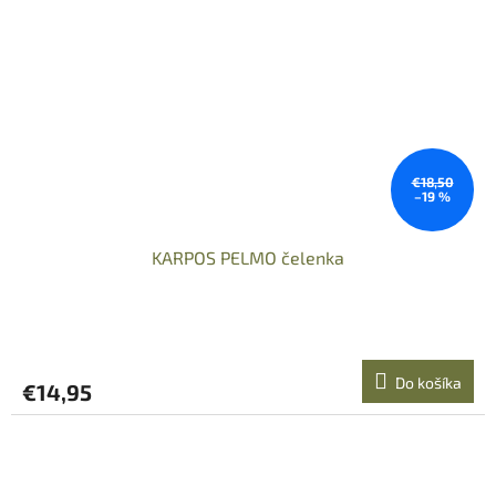
€18,50
–19 %
KARPOS PELMO čelenka
Do košíka
€14,95