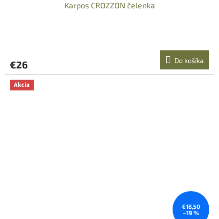
Karpos CROZZON čelenka
Do košíka
€26
Akcia
€18,50
–19 %