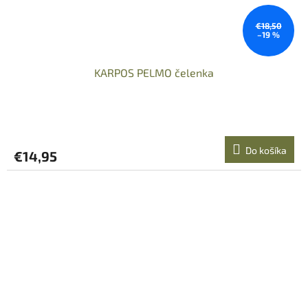
€18,50
–19 %
KARPOS PELMO čelenka
Do košíka
€14,95