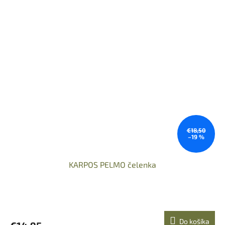
€18,50
–19 %
KARPOS PELMO čelenka
Do košíka