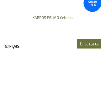
€18,50
–19 %
KARPOS PELMO čelenka
Do košíka
€14,95