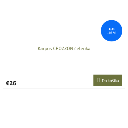
€31
–16 %
Karpos CROZZON čelenka
Do košíka
€26