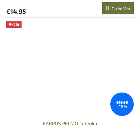
Do košíka
€14,95
Akcia
€18,50
–19 %
KARPOS PELMO čelenka