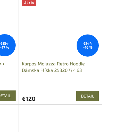
Akcia
€134
€144
–17 %
–16 %
ka
Karpos Moiazza Retro Hoodie
Dámska Flíska 2532077/163
DETAIL
DETAIL
€120