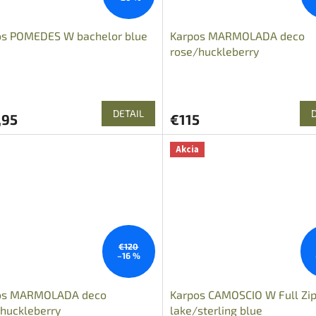
os POMEDES W bachelor blue
Karpos MARMOLADA deco
rose/huckleberry
DETAIL
,95
€115
Akcia
€120
–16 %
os MARMOLADA deco
Karpos CAMOSCIO W Full Zip
huckleberry
lake/sterling blue