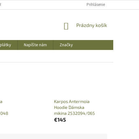
REKLAMAČNÝ PORIADOK
OBCHODNÉ PODMIENKY
Prihlásenie
PODMIENKY OCHR
NÁKUPNÝ
Prázdny košík
KOŠÍK
plátky
Napíšte nám
Značky
ia
Karpos Antermoia
Hoodie Dámska
/048
mikina 2532094/065
€145