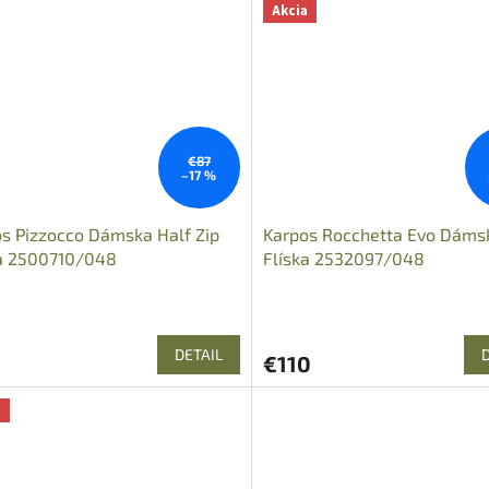
Akcia
€87
–17 %
s Pizzocco Dámska Half Zip
Karpos Rocchetta Evo Dáms
ka 2500710/048
Flíska 2532097/048
DETAIL
€110
a