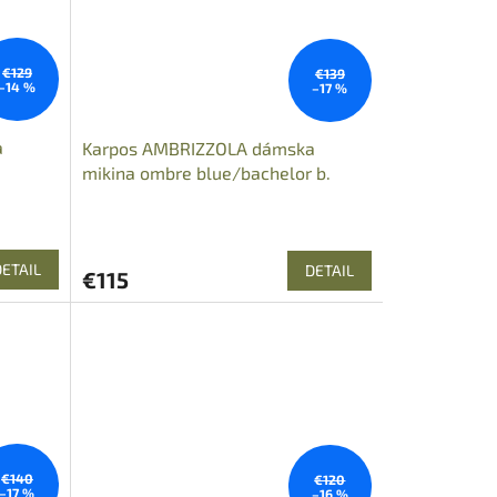
€129
€139
–14 %
–17 %
a
Karpos AMBRIZZOLA dámska
mikina ombre blue/bachelor b.
DETAIL
DETAIL
€115
€140
€120
–17 %
–16 %