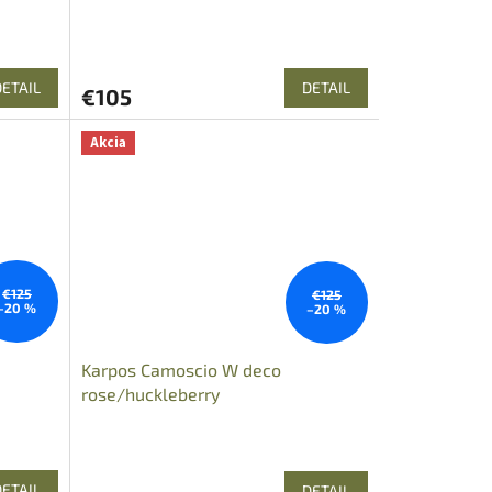
DETAIL
DETAIL
€105
Akcia
€125
€125
–20 %
–20 %
Karpos Camoscio W deco
rose/huckleberry
DETAIL
DETAIL