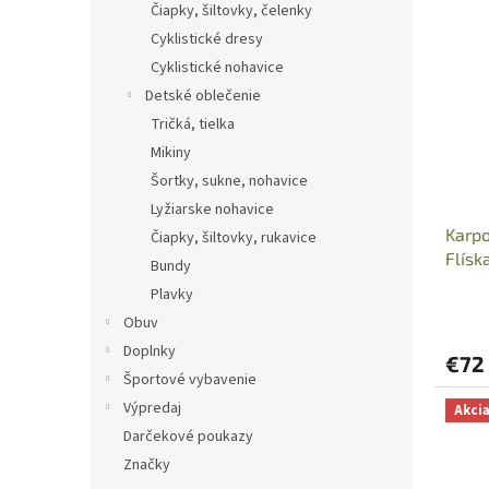
Čiapky, šiltovky, čelenky
Cyklistické dresy
Cyklistické nohavice
Detské oblečenie
Tričká, tielka
Mikiny
Šortky, sukne, nohavice
Lyžiarske nohavice
Karpo
Čiapky, šiltovky, rukavice
Flís
Bundy
Plavky
Obuv
Doplnky
€72
Športové vybavenie
Výpredaj
Akci
Darčekové poukazy
Značky