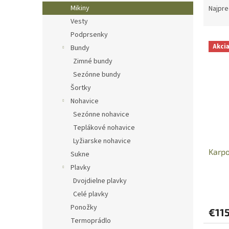
a
Mikiny
Najpre
d
Vesty
e
Podprsenky
V
n
Akci
Bundy
ý
i
Zimné bundy
p
e
i
p
Sezónne bundy
s
r
Šortky
p
o
Nohavice
r
d
Sezónne nohavice
o
u
Teplákové nohavice
d
k
Lyžiarske nohavice
u
t
Karp
k
o
Sukne
t
v
Plavky
o
Dvojdielne plavky
v
Celé plavky
Ponožky
€11
Termoprádlo