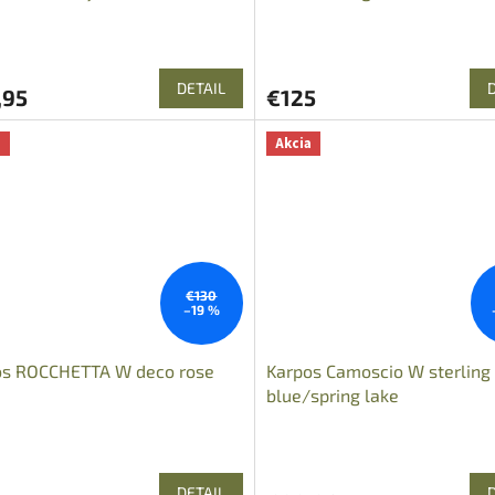
DETAIL
,95
€125
a
Akcia
€130
–19 %
os ROCCHETTA W deco rose
Karpos Camoscio W sterling
blue/spring lake
DETAIL