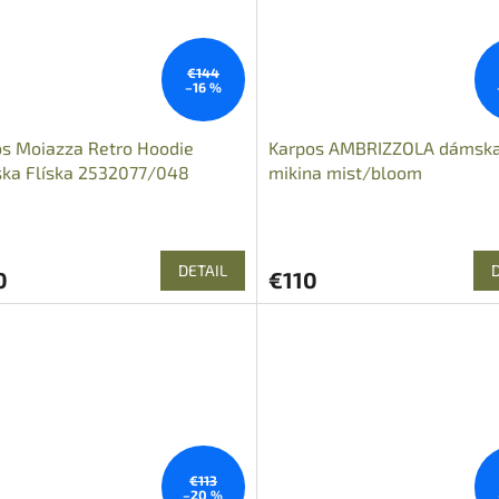
€144
–16 %
s Moiazza Retro Hoodie
Karpos AMBRIZZOLA dámsk
ka Flíska 2532077/048
mikina mist/bloom
DETAIL
0
€110
€113
–20 %