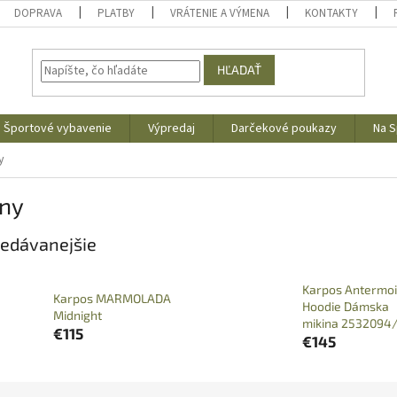
DOPRAVA
PLATBY
VRÁTENIE A VÝMENA
KONTAKTY
HĽADAŤ
Športové vybavenie
Výpredaj
Darčekové poukazy
Na S
y
iny
edávanejšie
Karpos Antermo
Karpos MARMOLADA
Hoodie Dámska
Midnight
mikina 2532094
€115
€145