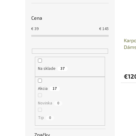
Cena
€
39
€
145
Karpo
Dáms
Na sklade
37
€12
Akcia
17
Novinka
0
Tip
0
Značky