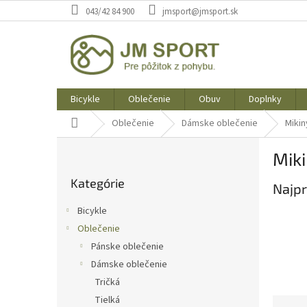
Prejsť
043/42 84 900
jmsport@jmsport.sk
na
obsah
Bicykle
Oblečenie
Obuv
Doplnky
Domov
Oblečenie
Dámske oblečenie
Mikin
B
Mik
o
Preskočiť
č
Kategórie
kategórie
Najpr
n
ý
Bicykle
p
Oblečenie
a
Pánske oblečenie
n
e
Dámske oblečenie
l
Tričká
Tielká
R