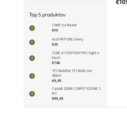
€10
Top 5 produktov
CAMP Ice Master
€30
Acid FM PURE čierny
€25
CUBE ATTENTION PRO night n
black
€746
TF2 Weldtite TF2 Multi-Use
400ml
€9,95
Castelli 25006 COMPETIZIONE 2
KIT
€99,95
Z
á
p