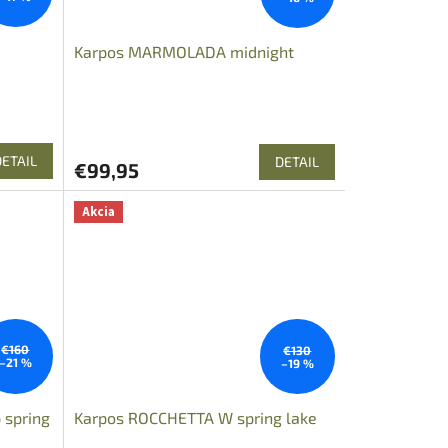
Karpos MARMOLADA midnight
DETAIL
DETAIL
€99,95
Akcia
€160
€130
–21 %
–19 %
 spring
Karpos ROCCHETTA W spring lake