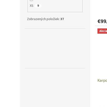
XS
9
Zobrazených položiek:
37
€99
Akci
Karp