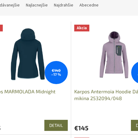
dávanejšie
Najlacnejšie
Najdrahšie
Abecedne
a
Akcia
€140
–17 %
os MARMOLADA Midnight
Karpos Antermoia Hoodie D
mikina 2532094/048
DETAIL
5
€145