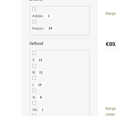
Karp
Adidas
1
Karpos
34
Veľkosť
€89
S
22
M
12
L
15
XL
6
Karp
XXL
1
rose/