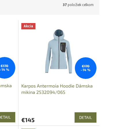
37
položiek celkom
Akcia
€170
€170
–14 %
–14 %
ámska
Karpos Antermoia Hoodie Dámska
mikina 2532094/065
DETAIL
DETAIL
€145