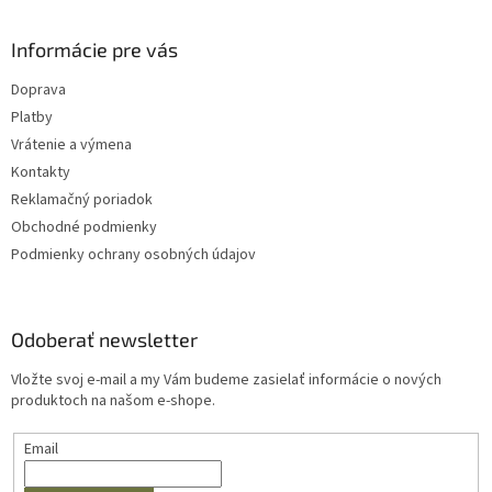
ý
p
i
Informácie pre vás
s
u
Doprava
Platby
Vrátenie a výmena
Kontakty
Reklamačný poriadok
Obchodné podmienky
Podmienky ochrany osobných údajov
Odoberať newsletter
Vložte svoj e-mail a my Vám budeme zasielať informácie o nových
produktoch na našom e-shope.
Email