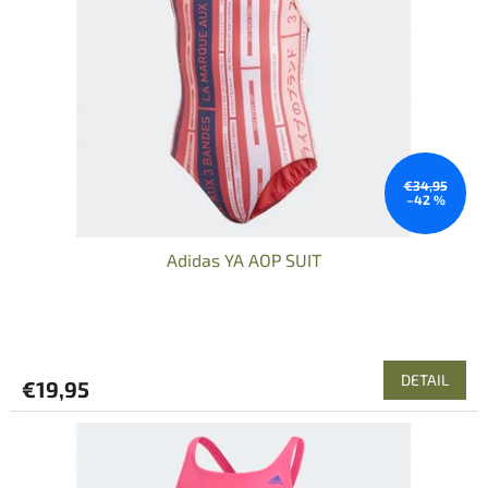
€34,95
–42 %
Adidas YA AOP SUIT
DETAIL
€19,95