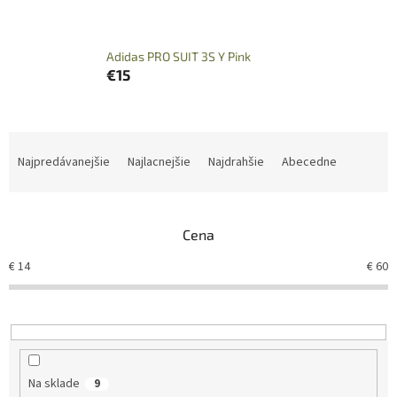
Adidas PRO SUIT 3S Y Pink
€15
R
a
Najpredávanejšie
Najlacnejšie
Najdrahšie
Abecedne
d
e
n
Cena
i
e
€
14
€
60
p
r
o
d
u
k
Na sklade
9
t