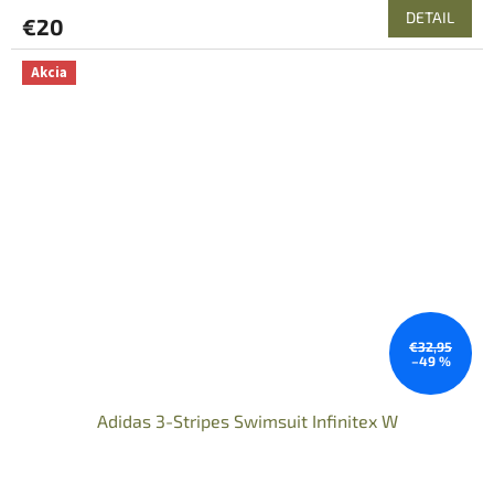
DETAIL
€20
Akcia
€32,95
–49 %
Adidas 3-Stripes Swimsuit Infinitex W