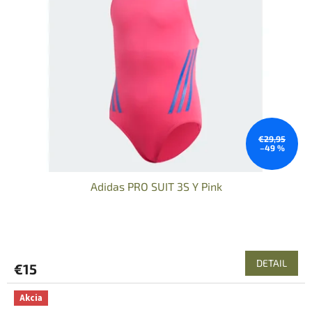
€29,95
–49 %
Adidas PRO SUIT 3S Y Pink
DETAIL
€15
Akcia