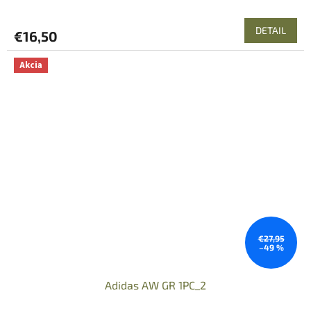
DETAIL
€16,50
Akcia
€27,95
–49 %
Adidas AW GR 1PC_2