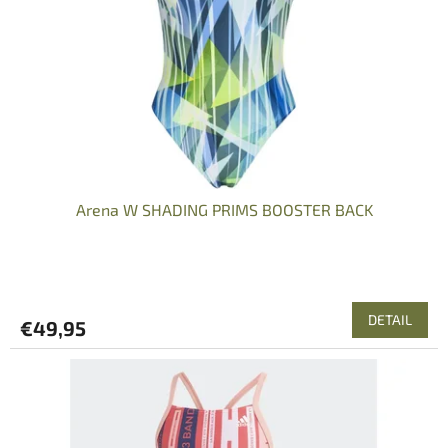
r
o
d
u
k
t
o
v
Arena W SHADING PRIMS BOOSTER BACK
DETAIL
€49,95