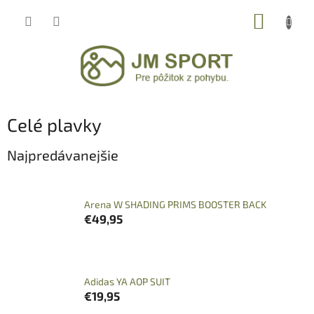
Prejsť
NÁKUP
na
obsah
KOŠÍK
Celé plavky
Najpredávanejšie
Arena W SHADING PRIMS BOOSTER BACK
€49,95
Adidas YA AOP SUIT
€19,95