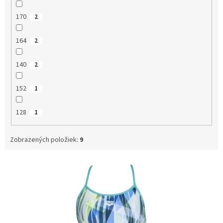
170
2
164
2
140
2
152
1
128
1
Zobrazených položiek:
9
V
ý
p
i
s
p