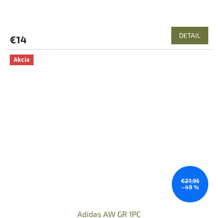
DETAIL
€14
Akcia
€27,95
–49 %
Adidas AW GR 1PC