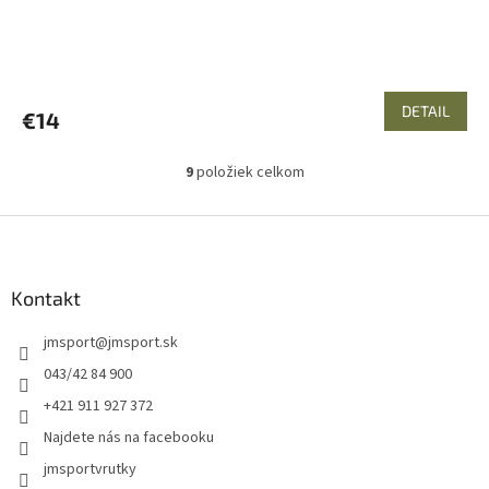
DETAIL
€14
9
položiek celkom
O
v
l
Z
á
á
d
p
a
ä
Kontakt
c
t
i
jmsport
@
jmsport.sk
i
e
p
e
043/42 84 900
r
+421 911 927 372
v
k
Najdete nás na facebooku
y
jmsportvrutky
v