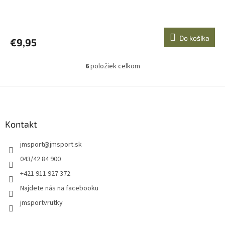
Do košíka
€9,95
6
položiek celkom
O
v
l
Z
á
á
d
p
a
ä
Kontakt
c
t
i
jmsport
@
jmsport.sk
i
e
p
e
043/42 84 900
r
+421 911 927 372
v
k
Najdete nás na facebooku
y
jmsportvrutky
v
ý
p