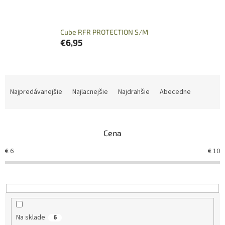
Cube RFR PROTECTION S/M
€6,95
R
a
Najpredávanejšie
Najlacnejšie
Najdrahšie
Abecedne
d
e
n
Cena
i
e
€
6
€
10
p
r
o
d
u
k
Na sklade
6
t