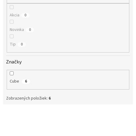
o
v
Akcia
0
Novinka
0
Tip
0
Značky
Cube
6
Zobrazených položiek:
6
V
ý
p
i