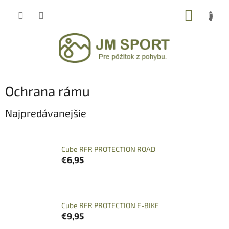
Prejsť
NÁKUP
na
obsah
KOŠÍK
Ochrana rámu
Najpredávanejšie
Cube RFR PROTECTION ROAD
€6,95
Cube RFR PROTECTION E-BIKE
€9,95