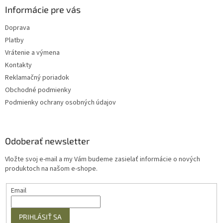
i
Informácie pre vás
s
u
Doprava
Platby
Vrátenie a výmena
Kontakty
Reklamačný poriadok
Obchodné podmienky
Podmienky ochrany osobných údajov
Odoberať newsletter
Vložte svoj e-mail a my Vám budeme zasielať informácie o nových
produktoch na našom e-shope.
Email
PRIHLÁSIŤ SA