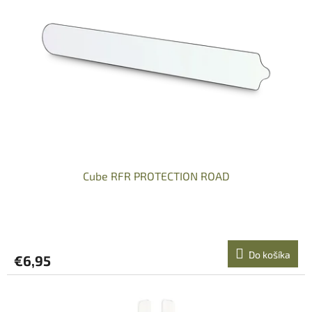
s
p
r
o
d
u
k
t
o
v
Cube RFR PROTECTION ROAD
Do košíka
€6,95