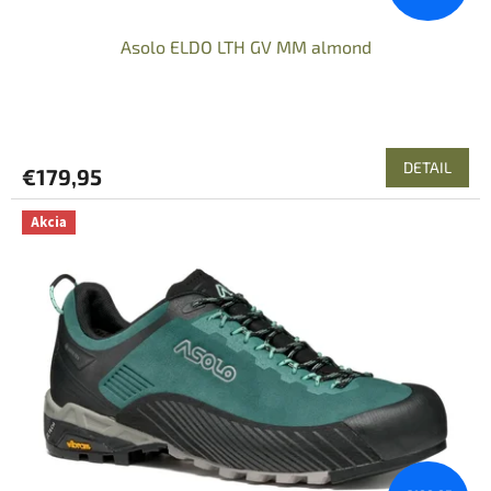
v
Asolo ELDO LTH GV MM almond
DETAIL
€179,95
Akcia