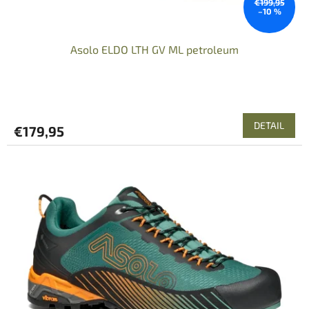
€199,95
–10 %
Asolo ELDO LTH GV ML petroleum
DETAIL
€179,95