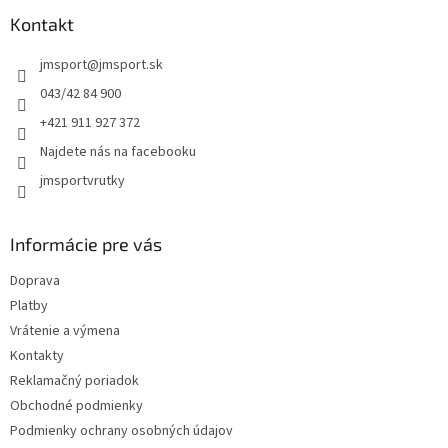
p
i
e
ä
Kontakt
e
p
t
r
jmsport
@
jmsport.sk
i
v
e
k
043/42 84 900
y
+421 911 927 372
v
ý
Najdete nás na facebooku
p
jmsportvrutky
i
s
u
Informácie pre vás
Doprava
Platby
Vrátenie a výmena
Kontakty
Reklamačný poriadok
Obchodné podmienky
Podmienky ochrany osobných údajov