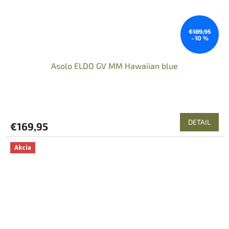
€189,95
–10 %
Asolo ELDO GV MM Hawaiian blue
DETAIL
€169,95
Akcia