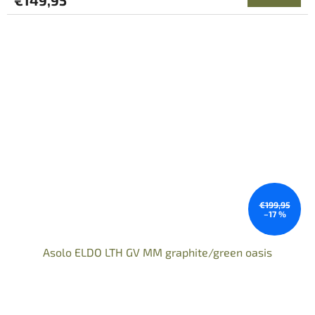
€149,95
€199,95
–17 %
Asolo ELDO LTH GV MM graphite/green oasis