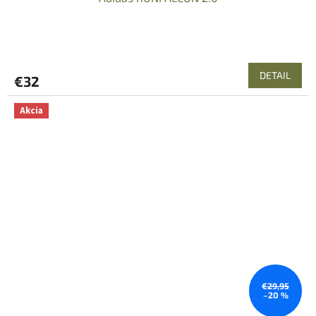
DETAIL
€32
Akcia
€29,95
–20 %