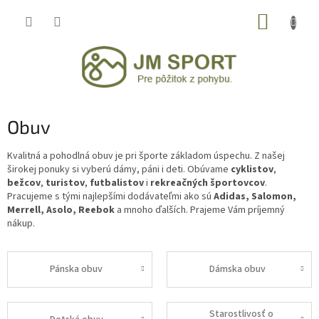
Prejsť
NÁKUP
na
obsah
KOŠÍK
B
Obuv
o
č
Kvalitná a pohodlná obuv je pri športe základom úspechu. Z našej
širokej ponuky si vyberú dámy, páni i deti. Obúvame
cyklistov
,
n
bežcov
,
turistov
,
futbalistov
i
rekreačných športovcov
.
ý
Pracujeme s tými najlepšími dodávateľmi ako sú
Adidas, Salomon,
p
Merrell, Asolo,
Reebok
a mnoho ďalších. Prajeme Vám príjemný
a
nákup.
n
e
l
Pánska obuv
Dámska obuv
Starostlivosť o