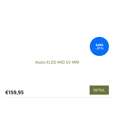
€205
–21 %
Asolo ELDO MID GV MM
DETAIL
€159,95