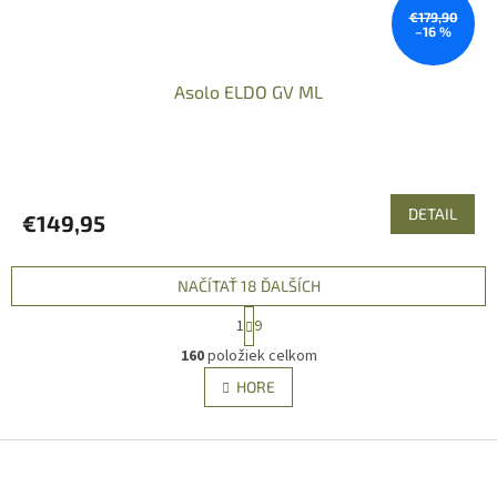
€179,90
–16 %
Asolo ELDO GV ML
DETAIL
€149,95
NAČÍTAŤ 18 ĎALŠÍCH
S
1
9
t
O
r
160
položiek celkom
v
á
l
HORE
n
á
k
d
o
v
Z
a
a
c
á
n
i