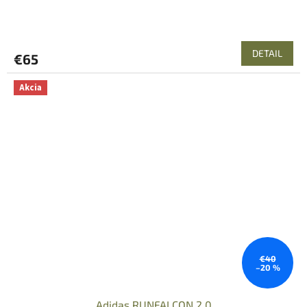
DETAIL
€65
Akcia
€40
–20 %
Adidas RUNFALCON 2.0