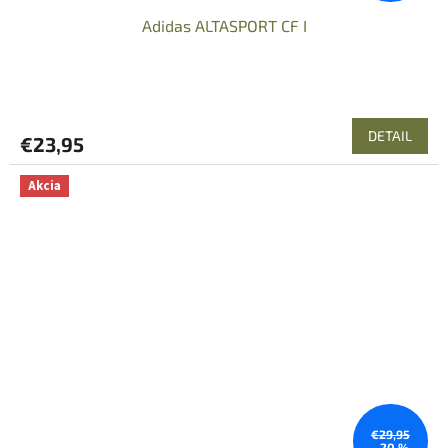
Adidas ALTASPORT CF I
DETAIL
€23,95
Akcia
€29,95
–20 %