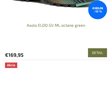
€189,95
–10 %
Asolo ELDO GV ML octane green
DETAIL
€169,95
Akcia