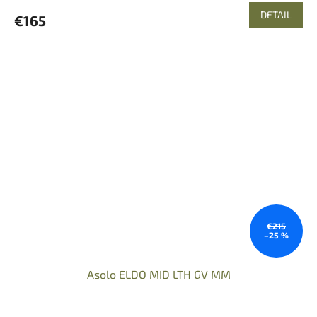
DETAIL
€165
€215
–25 %
Asolo ELDO MID LTH GV MM