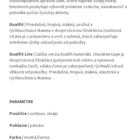
vodoodpudivou úpravou DWR, ktoré napriek svojej nízkej
hmotnosti poskytujú výborné prúdenie vzduchu, nasiakavosť a
pohodlie počas fyzickej aktivity.
Dualfit |
Priedušná, hrejivá, mäkká, pružná a
rýchloschnúca tkanina s dvojvrstvovou štruktúrou (vnútorná
strana je z polyesteru a vrch z nylonu), ktorá zabezpečuje
extrémne rýchly odvod potu od pokožky.
Dualfit Lite |
Ľahšia verzia Dualfit materiálu. Charakterizuje ju
dvojvrstvová štruktúra (polyesterové vnútro a nylonová
vonkajšia časť), vďaka čomu je zabezpečený rýchlejší odvod
vlhkosti od pokožky. Priedušná, hrejivá, mäkká, elastická a
rýchloschnúca tkanina.
PARAMETRE
Použitie |
outdoor, skialp
Pohlavie |
pánske
Farba |
modrá/čierna