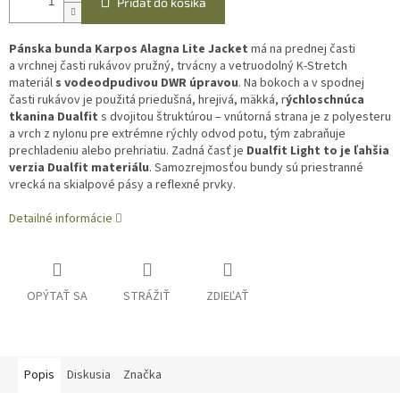
Pridať do košíka
Pánska bunda Karpos Alagna Lite Jacket
má na prednej časti
a vrchnej časti rukávov pružný, trvácny a vetruodolný K-Stretch
materiál
s vodeodpudivou DWR úpravou
. Na bokoch a v spodnej
časti rukávov je použitá priedušná, hrejivá, mäkká, r
ýchloschnúca
tkanina Dualfit
s dvojitou štruktúrou – vnútorná strana je z polyesteru
a vrch z nylonu pre extrémne rýchly odvod potu, tým zabraňuje
prechladeniu alebo prehriatiu. Zadná časť je
Dualfit Light to je ľahšia
verzia Dualfit materiálu
. Samozrejmosťou bundy sú priestranné
vrecká na skialpové pásy a reflexné prvky.
Detailné informácie
OPÝTAŤ SA
STRÁŽIŤ
ZDIEĽAŤ
Popis
Diskusia
Značka