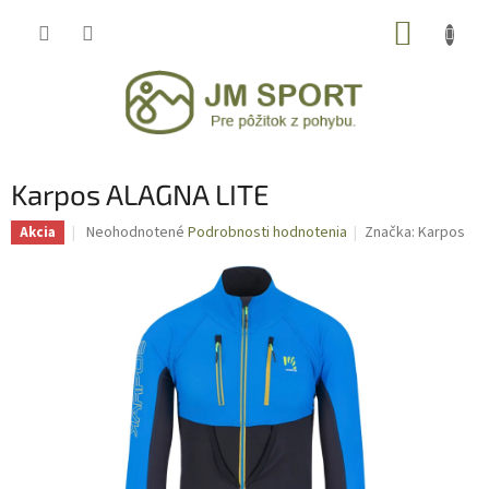
Prejsť
NÁKUP
na
obsah
KOŠÍK
Karpos ALAGNA LITE
Priemerné
Neohodnotené
Podrobnosti hodnotenia
Značka:
Karpos
Akcia
hodnotenie
produktu
je
0,0
z
5
hviezdičiek.