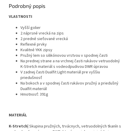
Podrobný popis
VLASTNOSTI
Vyšší golier
2 náprsné vrecká na zips
2 predné sieťované vrecká
Reflexné prvky
Kvalitné YKK zipsy
Pružný lem so silikónovou vrstvou v spodnej časti
Na prednej strane a na vrchnej časti rukávov vetruodolný
K-Stretch materiál s vodeodpudivou DWR úpravou
V zadnej časti Dualfit Light materiál pre vyššiu
priedušnosť
Na bokoch a v spodnej časti rukávov pružný a priedušný
Dualfit materiál
Hmotnosť: 391g
MATERIÁL
K-Stretch|
Skupina pružných, trvácnych, vetruodolných tkanín s