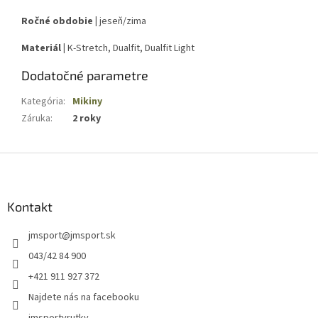
Ročné obdobie |
jeseň/zima
Materiál |
K-Stretch, Dualfit, Dualfit Light
Dodatočné parametre
Kategória
:
Mikiny
Záruka
:
2 roky
Z
á
p
ä
Kontakt
t
jmsport
@
jmsport.sk
i
e
043/42 84 900
+421 911 927 372
Najdete nás na facebooku