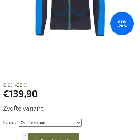
€195
–28 %
€195
–28 %
€139,90
Jednotková
Zvoľte variant
cena:
Variant