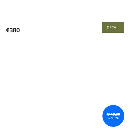
DETAIL
€380
€149,90
–20 %