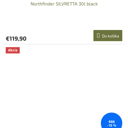
Northfinder SILVRETTA 30l black
Do košíka
€119,90
Akcia
€65
–15 %