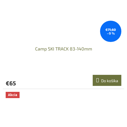
€71,60
–9 %
Camp SKI TRACK 83-140mm
Do košíka
€65
Akcia