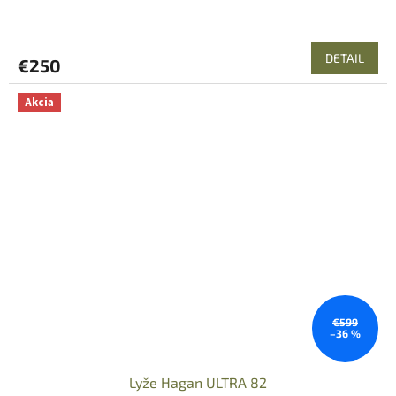
DETAIL
€250
Akcia
€599
–36 %
Lyže Hagan ULTRA 82