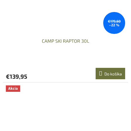
€179,60
–22 %
CAMP SKI RAPTOR 30L
Do košíka
€139,95
Akcia