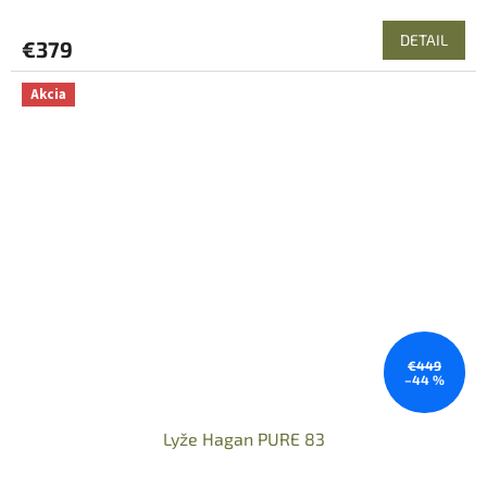
DETAIL
€379
Akcia
€449
–44 %
Lyže Hagan PURE 83