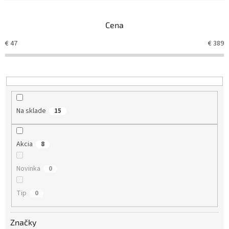
e
n
Cena
i
e
€
47
€
389
p
r
o
d
u
k
Na sklade
15
t
o
v
Akcia
8
Novinka
0
Tip
0
Značky