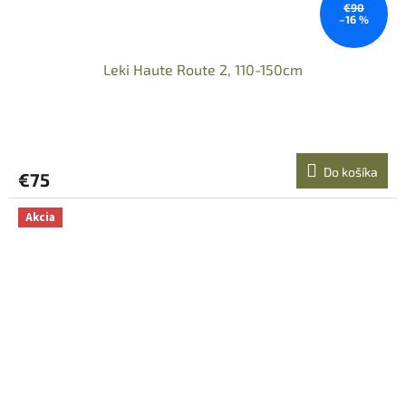
€90
–16 %
Leki Haute Route 2, 110-150cm
Do košíka
€75
Akcia