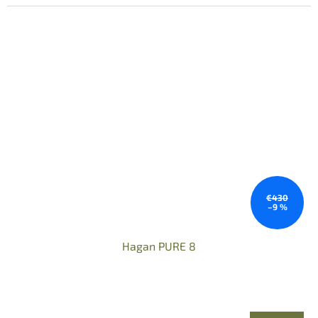
€430
–9 %
Hagan PURE 8