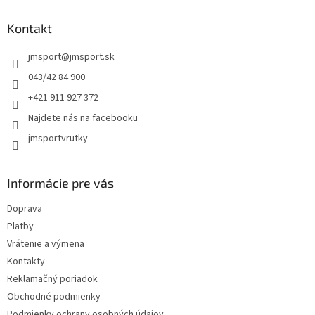
d
p
a
ä
Kontakt
c
t
i
jmsport
@
jmsport.sk
i
e
p
e
043/42 84 900
r
+421 911 927 372
v
k
Najdete nás na facebooku
y
jmsportvrutky
v
ý
p
i
Informácie pre vás
s
u
Doprava
Platby
Vrátenie a výmena
Kontakty
Reklamačný poriadok
Obchodné podmienky
Podmienky ochrany osobných údajov