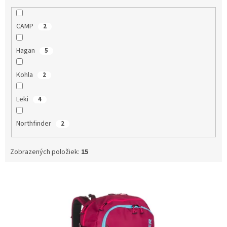
CAMP
2
Hagan
5
Kohla
2
Leki
4
Northfinder
2
Zobrazených položiek:
15
V
ý
p
i
s