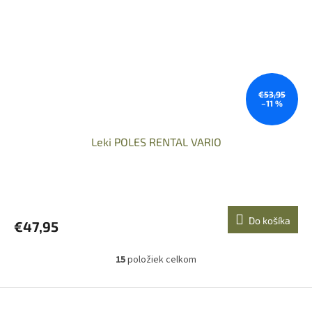
€53,95
–11 %
Leki POLES RENTAL VARIO
Do košíka
€47,95
15
položiek celkom
O
v
l
Z
á
á