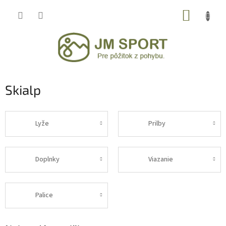
Prejsť
NÁKUP
na
obsah
KOŠÍK
Skialp
Lyže
Prilby
Doplnky
Viazanie
Palice