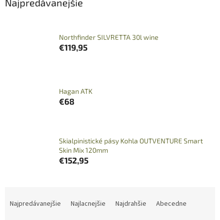
Najpredávanejšie
Northfinder SILVRETTA 30l wine
€119,95
Hagan ATK
€68
Skialpinistické pásy Kohla OUTVENTURE Smart
Skin Mix 120mm
€152,95
R
a
Najpredávanejšie
Najlacnejšie
Najdrahšie
Abecedne
d