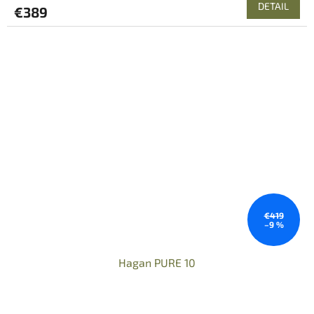
DETAIL
€389
€419
–9 %
Hagan PURE 10