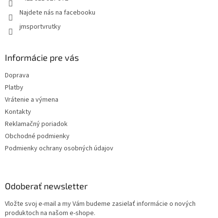
k
Najdete nás na facebooku
y
jmsportvrutky
v
ý
p
i
Informácie pre vás
s
u
Doprava
Platby
Vrátenie a výmena
Kontakty
Reklamačný poriadok
Obchodné podmienky
Podmienky ochrany osobných údajov
Odoberať newsletter
Vložte svoj e-mail a my Vám budeme zasielať informácie o nových
produktoch na našom e-shope.