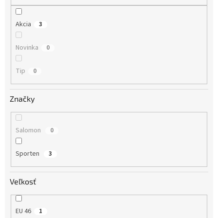
o
v
Akcia
3
Novinka
0
Tip
0
Značky
Salomon
0
Sporten
3
Veľkosť
EU 46
1