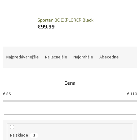
Sporten BC EXPLORER Black
€99,99
R
a
Najpredávanejšie
Najlacnejšie
Najdrahšie
Abecedne
d
e
n
Cena
i
e
€
86
€
110
p
r
o
d
u
k
Na sklade
3
t