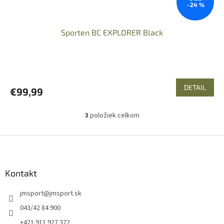
–24 %
Sporten BC EXPLORER Black
DETAIL
€99,99
3
položiek celkom
O
v
l
Z
á
á
d
p
a
ä
Kontakt
c
t
i
jmsport
@
jmsport.sk
i
e
p
e
043/42 84 900
r
+421 911 927 372
v