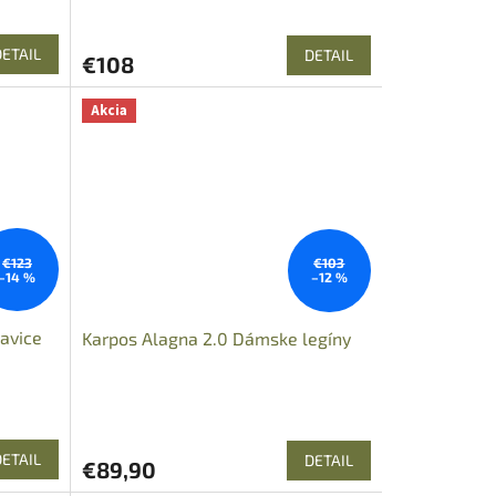
DETAIL
DETAIL
€108
Akcia
€123
€103
–14 %
–12 %
avice
Karpos Alagna 2.0 Dámske legíny
Priemerné
hodnotenie
produktu
DETAIL
DETAIL
€89,90
je
5,0