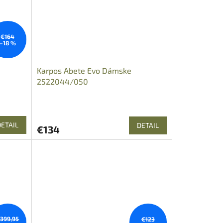
€164
–18 %
Karpos Abete Evo Dámske
2522044/050
DETAIL
DETAIL
€134
399,95
€123