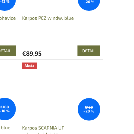
–12 %
–26 %
ohavice
Karpos PEZ windw. blue
DETAIL
DETAIL
€89,95
Akcia
€100
€160
–10 %
–20 %
 blue
Karpos SCARNIA UP