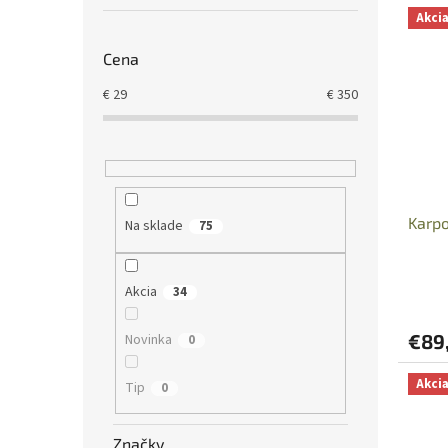
Akci
Cena
€
29
€
350
Karp
Na sklade
75
Akcia
34
€89
Novinka
0
Akci
Tip
0
Značky