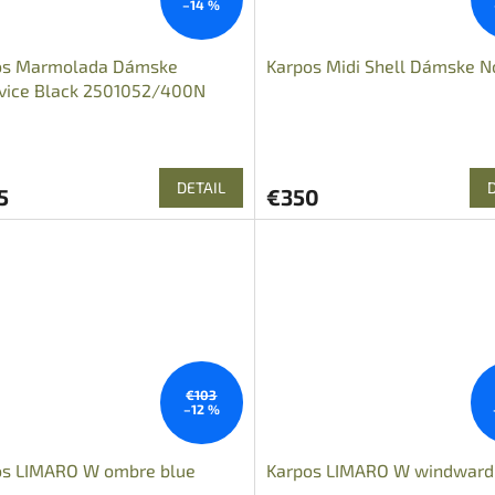
–14 %
os Marmolada Dámske
Karpos Midi Shell Dámske N
vice Black 2501052/400N
DETAIL
5
€350
€103
–12 %
os LIMARO W ombre blue
Karpos LIMARO W windward