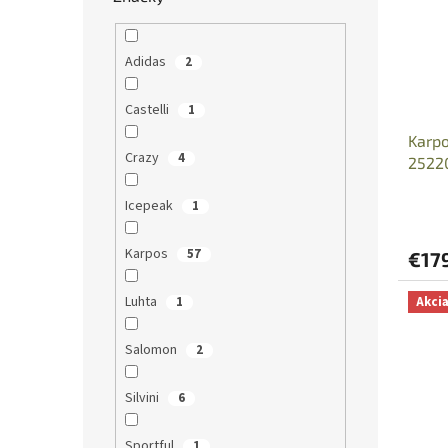
Adidas
2
Castelli
1
Karpo
Crazy
4
2522
Icepeak
1
Karpos
57
€17
Luhta
1
Akci
Salomon
2
Silvini
6
Sportful
1