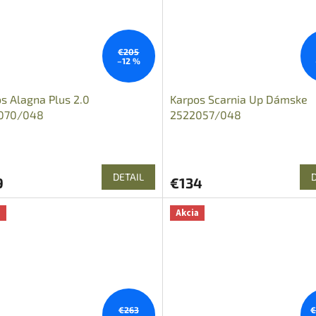
€205
–12 %
s Alagna Plus 2.0
Karpos Scarnia Up Dámske
070/048
2522057/048
DETAIL
9
€134
a
Akcia
€263
€