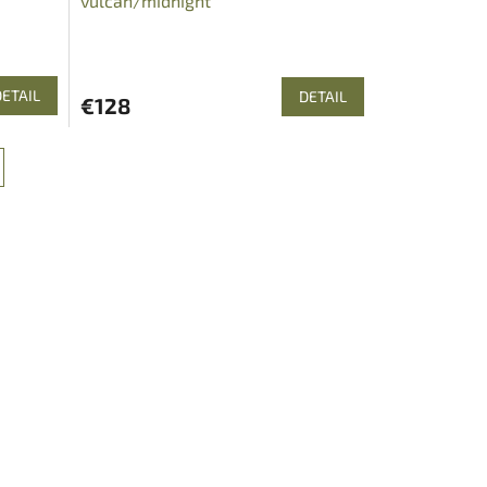
vulcan/midnight
DETAIL
DETAIL
€128