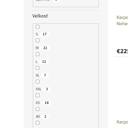
Veľkosť
Karp
Noha
S
17
M
22
€22
L
12
XL
7
XXL
3
XS
18
40
2
Karp