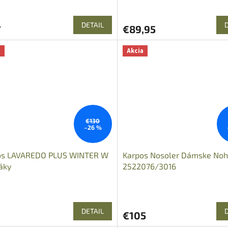
DETAIL
7
€89,95
a
Akcia
€130
–26 %
os LAVAREDO PLUS WINTER W
Karpos Nosoler Dámske Noh
áky
2522076/3016
DETAIL
€105