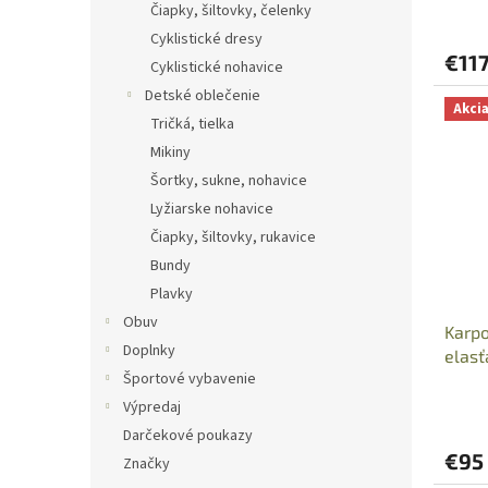
v
Čiapky, šiltovky, čelenky
Cyklistické dresy
€11
Cyklistické nohavice
Detské oblečenie
Akci
Tričká, tielka
Mikiny
Šortky, sukne, nohavice
Lyžiarske nohavice
Čiapky, šiltovky, rukavice
Bundy
Plavky
Obuv
Karp
Doplnky
elasť
Športové vybavenie
Výpredaj
Darčekové poukazy
€95
Značky