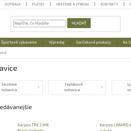
DOPRAVA
PLATBY
VRÁTENIE A VÝMENA
KONTAKTY
HĽADAŤ
Športové vybavenie
Výpredaj
Darčekové poukazy
Na S
vice
avice
Sezónne
Teplákové
L
nohavice
nohavice
n
edávanejšie
Karpos TRE CIME
Karpos LIMARO 
Black Inuendo
vulcan