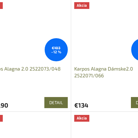
a
Akcia
€103
–12 %
os Alagna 2.0 2522073/048
Karpos Alagna Dámske2.0
2522071/066
DETAIL
,90
€134
a
Akcia