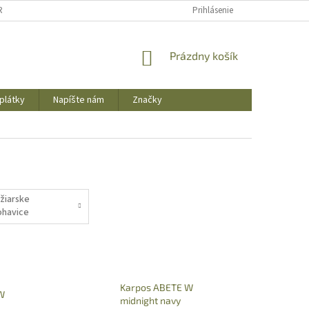
REKLAMAČNÝ PORIADOK
OBCHODNÉ PODMIENKY
Prihlásenie
PODMIENKY OCHR
NÁKUPNÝ
Prázdny košík
KOŠÍK
plátky
Napíšte nám
Značky
yžiarske
ohavice
Karpos ABETE W
W
midnight navy