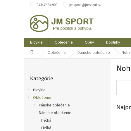
Prejsť
043/42 84 900
jmsport@jmsport.sk
na
obsah
Bicykle
Oblečenie
Obuv
Doplnky
Domov
Oblečenie
Dámske oblečenie
Noha
B
Noh
o
Preskočiť
č
Kategórie
kategórie
n
ý
Bicykle
p
Oblečenie
a
Pánske oblečenie
Najpr
n
e
Dámske oblečenie
l
Tričká
Tielká