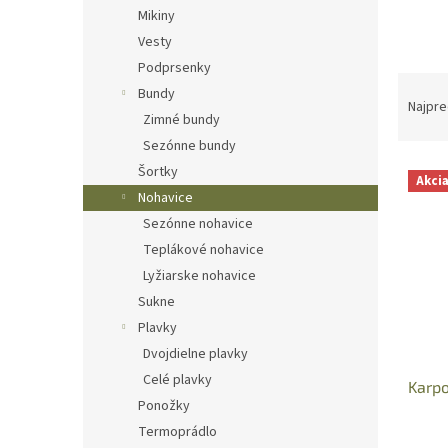
Mikiny
Vesty
Podprsenky
R
Bundy
a
Najpre
Zimné bundy
d
Sezónne bundy
e
V
n
Šortky
Akci
ý
i
Nohavice
p
e
Sezónne nohavice
i
p
Teplákové nohavice
s
r
Lyžiarske nohavice
p
o
r
d
Sukne
o
u
Plavky
d
k
Dvojdielne plavky
u
t
Celé plavky
Karpo
k
o
Ponožky
t
v
Termoprádlo
o