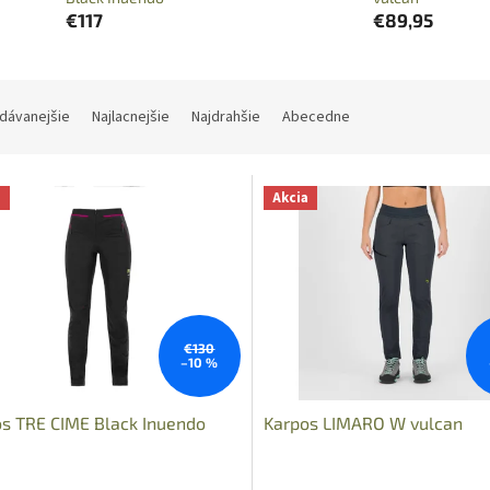
€117
€89,95
dávanejšie
Najlacnejšie
Najdrahšie
Abecedne
a
Akcia
€130
–10 %
s TRE CIME Black Inuendo
Karpos LIMARO W vulcan