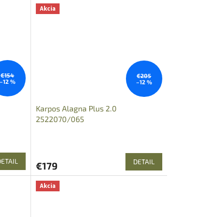
z
Akcia
5
hviezdičiek.
€154
€205
–12 %
–12 %
Karpos Alagna Plus 2.0
2522070/065
DETAIL
DETAIL
€179
Akcia