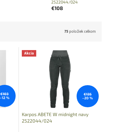
2522044/024
€108
75
položiek celkom
Akcia
€103
€135
–12 %
–20 %
Karpos ABETE W midnight navy
2522044/024