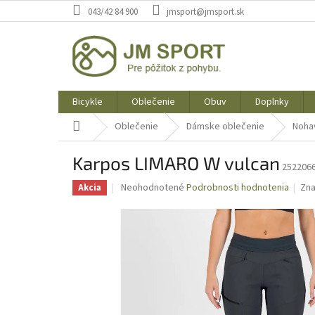
Prejsť
043/42 84 900
jmsport@jmsport.sk
na
obsah
Bicykle
Oblečenie
Obuv
Doplnky
Domov
Oblečenie
Dámske oblečenie
Noha
Karpos LIMARO W vulcan
2522066
Priemerné
Neohodnotené
Podrobnosti hodnotenia
Zn
Akcia
hodnotenie
produktu
je
0,0
z
5
hviezdičiek.