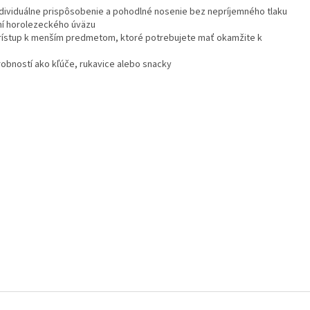
dividuálne prispôsobenie a pohodlné nosenie bez nepríjemného tlaku
ení horolezeckého úväzu
rístup k menším predmetom, ktoré potrebujete mať okamžite k
obností ako kľúče, rukavice alebo snacky