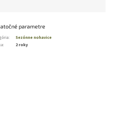
atočné parametre
gória
:
Sezónne nohavice
ka
:
2 roky