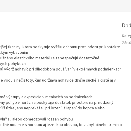
Dod
Kate
Záru
šej tkaniny, ktorá
poskytuje
vyššiu ochranu proti oderu
pri kontakte
ickým vybavením
dušného elastického materiálu
a zabezpečujú
dostatočné
ckých pohyboch
okú
výdrž nohavíc pri dlhodobom používaní v extrémnych podmienkach
e vodu a nečistoty
, čím udržiava nohavice
dlhšie suché a čisté
aj v
denné výstupy a expedície v meniacich sa podmienkach
ívny pohyb v horách a poskytuje dostatok priestoru na prirodzený
íliš úzke
, aby neprekážali pri lezení, šliapaní do kopca alebo
 vyhŕňali alebo obmedzovali rozsah pohybu
odlné nosenie s horskou aj lezeckou obuvou, bez zbytočného trenia o