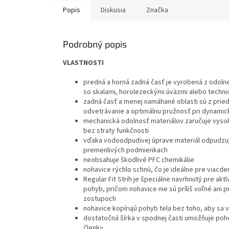
Popis
Diskusia
Značka
Podrobný popis
VLASTNOSTI
predná a horná zadná časť je vyrobená z odolnej
so skalami, horolezeckými úväzmi alebo techn
zadná časť a menej namáhané oblasti sú z prie
odvetrávanie a optimálnu pružnosť
pri dynami
mechanická odolnosť materiálov
zaručuje vys
bez straty funkčnosti
vďaka vodoodpudivej úprave
materiál
odpudzuj
premenlivých podmienkach
neobsahuje škodlivé PFC chemikáli
e
nohavice rýchlo schnú, čo je ideálne pre viac
Regular Fit Strih je š
peciálne navrhnutý pre akt
pohyb, pričom
nohavice nie sú príliš voľné ani pr
zostupoch
nohavice kopírujú pohyb tela bez toho, aby sa
dostatočná šírka v spodnej časti umožňuje poh
členky