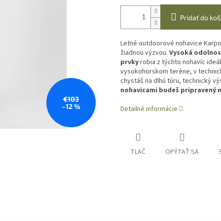
Pridať do koš
Letné outdoorové nohavice Karpo
žiadnou výzvou.
Vysoká odolnos
prvky
robia z týchto nohavíc ide
vysokohorskom teréne, v technic
chystáš na
dlhú túru, technický v
nohavicami budeš pripravený 
€103
–12 %
Detailné informácie
TLAČ
OPÝTAŤ SA