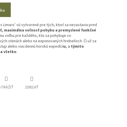
íka
s Limaro’
sú vytvorené pre tých, ktorí sa nezastavia pred
ť, maximálna voľnosť pohybu a premyslené funkčné
álnu voľbu pre každého, kto sa pohybuje
vo
kých stenách alebo na exponovaných hrebeňoch
.
Či už sa
ýstup alebo viacdennú horskú expedíc
iu
,
s týmito
na všetko
.
STRÁŽIŤ
ZDIEĽAŤ