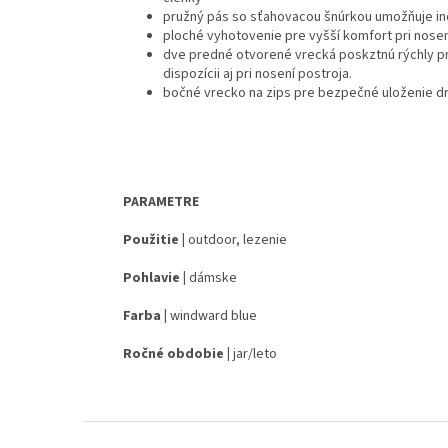
pružný pás so sťahovacou šnúrkou umožňuje in
ploché vyhotovenie pre vyšší komfort pri nos
dve predné otvorené vrecká poskztnú
rýchly p
dispozícii aj pri nosení postroja.
bočné vrecko na zips pre bezpečné uloženie dr
PARAMETRE
Použitie |
outdoor, lezenie
Pohlavie |
dámske
Farba |
windward blue
Ročné obdobie |
jar/leto
Z