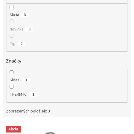
o
v
Akcia
3
Novinka
0
Tip
0
Značky
Sidas
1
THERM-IC
2
Zobrazených položiek:
3
V
Akcia
ý