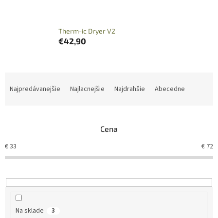
Therm-ic Dryer V2
€42,90
R
a
Najpredávanejšie
Najlacnejšie
Najdrahšie
Abecedne
d
e
n
Cena
i
e
€
33
€
72
p
r
o
d
u
k
Na sklade
3
t