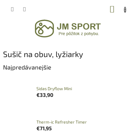
Prejsť
NÁKUP
na
obsah
KOŠÍK
Sušič na obuv, lyžiarky
Najpredávanejšie
Sidas Dryflow Mini
€33,90
Therm-ic Refresher Timer
€71,95