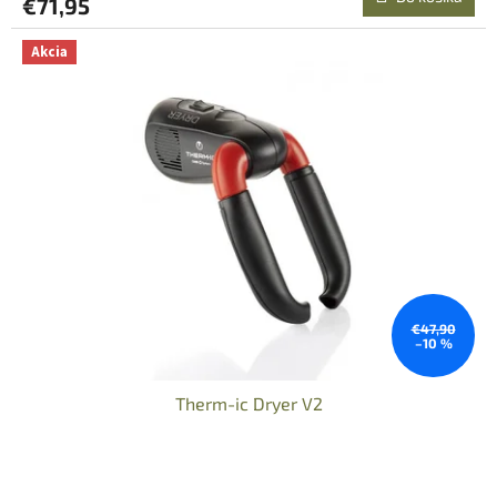
€71,95
Akcia
€47,90
–10 %
Therm-ic Dryer V2