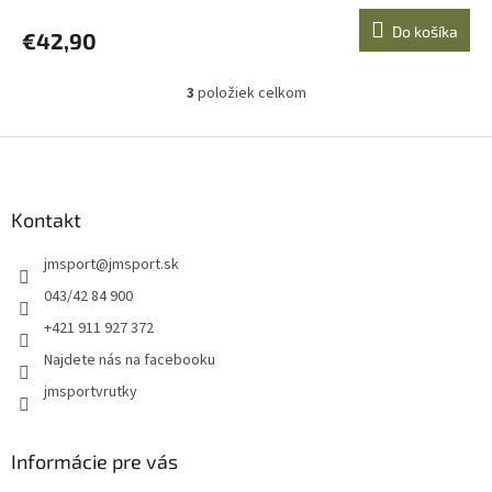
Do košíka
€42,90
3
položiek celkom
O
v
l
Z
á
á
d
p
a
ä
Kontakt
c
t
i
jmsport
@
jmsport.sk
i
e
p
e
043/42 84 900
r
+421 911 927 372
v
k
Najdete nás na facebooku
y
jmsportvrutky
v
ý
p
i
Informácie pre vás
s