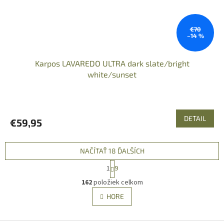
€70
–14 %
Karpos LAVAREDO ULTRA dark slate/bright
white/sunset
DETAIL
€59,95
NAČÍTAŤ 18 ĎALŠÍCH
S
1
9
t
O
r
162
položiek celkom
v
á
l
HORE
n
á
k
d
o
v