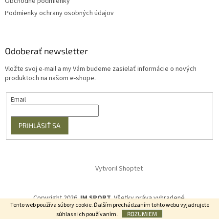
Obchodné podmienky
Podmienky ochrany osobných údajov
Odoberať newsletter
Vložte svoj e-mail a my Vám budeme zasielať informácie o nových
produktoch na našom e-shope.
Email
PRIHLÁSIŤ SA
Vytvoril Shoptet
Copyright 2026
JM SPORT
. Všetky práva vyhradené.
Tento web používa súbory cookie. Ďalším prechádzaním tohto webu vyjadrujete
súhlas s ich používaním.
ROZUMIEM