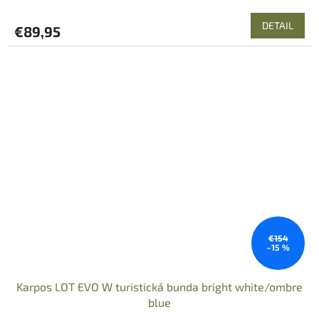
DETAIL
€89,95
€154
–15 %
Karpos LOT EVO W turistická bunda bright white/ombre
blue