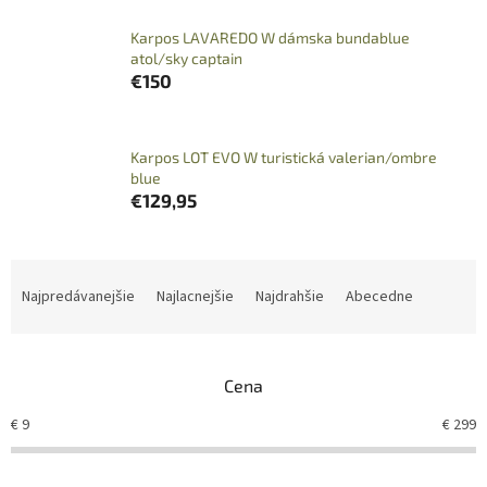
Karpos LAVAREDO W dámska bundablue
atol/sky captain
€150
Karpos LOT EVO W turistická valerian/ombre
blue
€129,95
R
a
Najpredávanejšie
Najlacnejšie
Najdrahšie
Abecedne
d
e
n
Cena
i
e
€
9
€
299
p
r
o