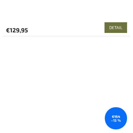
DETAIL
€129,95
€154
–15 %