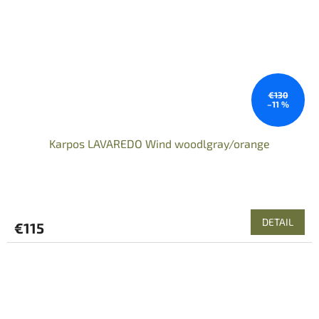
€130
–11 %
Karpos LAVAREDO Wind woodlgray/orange
DETAIL
€115