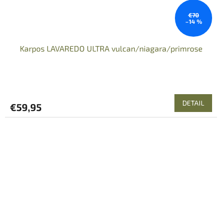
€70
–14 %
Karpos LAVAREDO ULTRA vulcan/niagara/primrose
DETAIL
€59,95