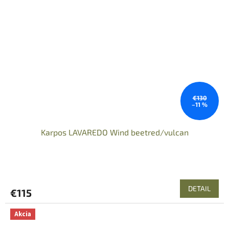
€130
–11 %
Karpos LAVAREDO Wind beetred/vulcan
DETAIL
€115
Akcia