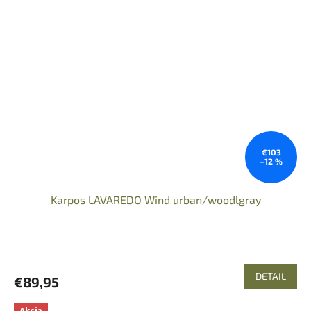
€103
–12 %
Karpos LAVAREDO Wind urban/woodlgray
DETAIL
€89,95
Akcia