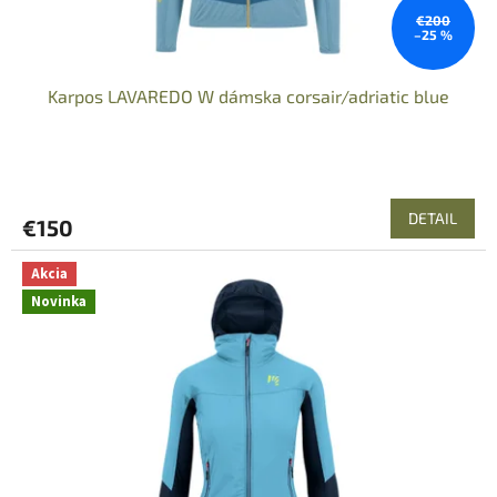
t
o
€200
–25 %
v
Karpos LAVAREDO W dámska corsair/adriatic blue
DETAIL
€150
Akcia
Novinka