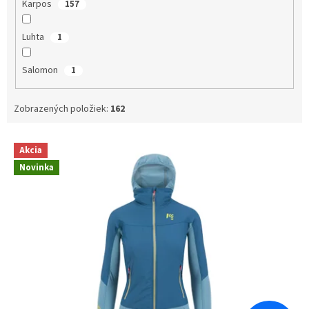
Karpos
157
Luhta
1
Salomon
1
Zobrazených položiek:
162
V
Akcia
ý
Novinka
p
i
s
p
r
o
d
u
k