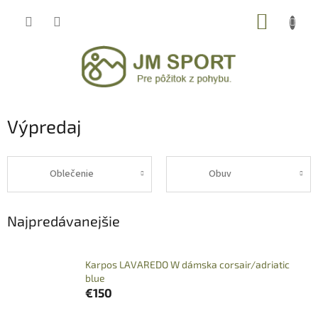
Prejsť
NÁKUP
na
obsah
KOŠÍK
Výpredaj
Oblečenie
Obuv
Najpredávanejšie
Karpos LAVAREDO W dámska corsair/adriatic
blue
€150