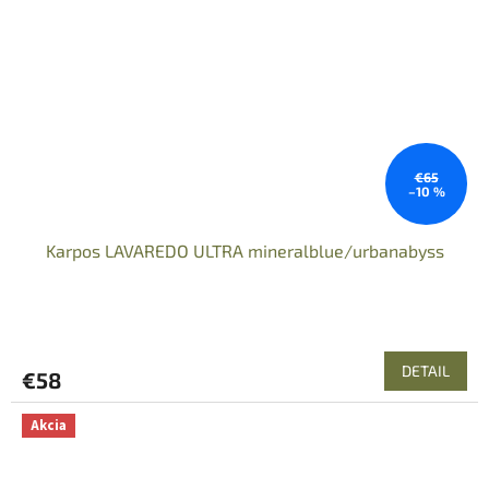
€65
–10 %
Karpos LAVAREDO ULTRA mineralblue/urbanabyss
DETAIL
€58
Akcia