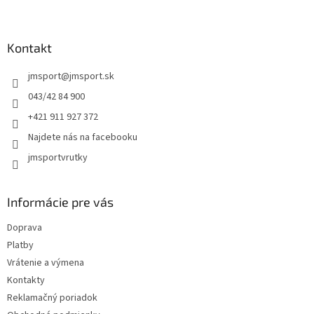
Z
a
a
c
á
n
i
p
i
e
ä
Kontakt
e
p
t
r
jmsport
@
jmsport.sk
i
v
e
k
043/42 84 900
y
+421 911 927 372
v
ý
Najdete nás na facebooku
p
jmsportvrutky
i
s
u
Informácie pre vás
Doprava
Platby
Vrátenie a výmena
Kontakty
Reklamačný poriadok