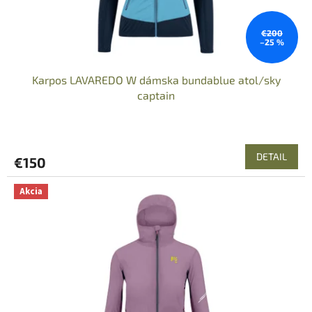
€200
–25 %
Karpos LAVAREDO W dámska bundablue atol/sky
captain
DETAIL
€150
Akcia