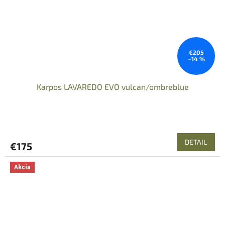
€205
–14 %
Karpos LAVAREDO EVO vulcan/ombreblue
DETAIL
€175
Akcia