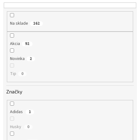
d
u
k
Na sklade
162
t
o
v
Akcia
92
Novinka
2
Tip
0
Značky
Adidas
1
Husky
0