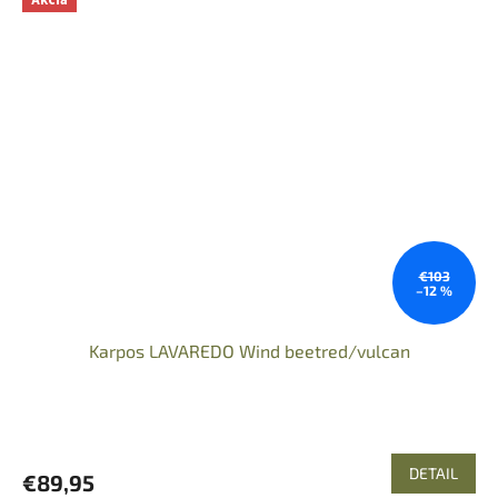
€103
–12 %
Karpos LAVAREDO Wind beetred/vulcan
DETAIL
€89,95