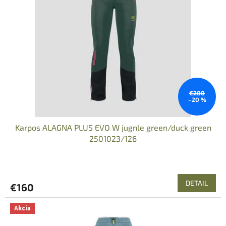
s
p
r
o
d
u
k
t
o
€200
–20 %
v
Karpos ALAGNA PLUS EVO W jugnle green/duck green
2501023/126
DETAIL
€160
Akcia