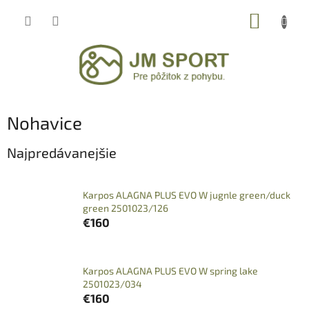
Prejsť
NÁKUP
na
obsah
KOŠÍK
Nohavice
Najpredávanejšie
Karpos ALAGNA PLUS EVO W jugnle green/duck
green 2501023/126
€160
Karpos ALAGNA PLUS EVO W spring lake
2501023/034
€160