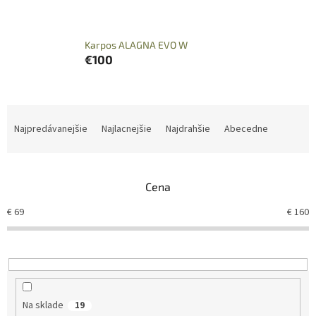
Karpos ALAGNA EVO W
€100
R
a
Najpredávanejšie
Najlacnejšie
Najdrahšie
Abecedne
d
e
n
Cena
i
e
€
69
€
160
p
r
o
d
u
k
Na sklade
19
t