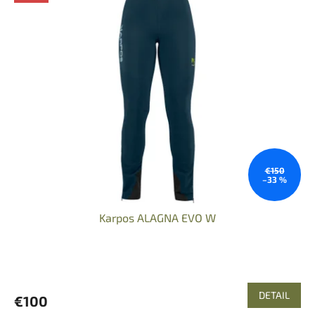
€150
–33 %
Karpos ALAGNA EVO W
DETAIL
€100