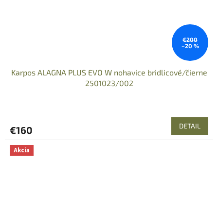
€200
–20 %
Karpos ALAGNA PLUS EVO W nohavice bridlicové/čierne
2501023/002
DETAIL
€160
Akcia