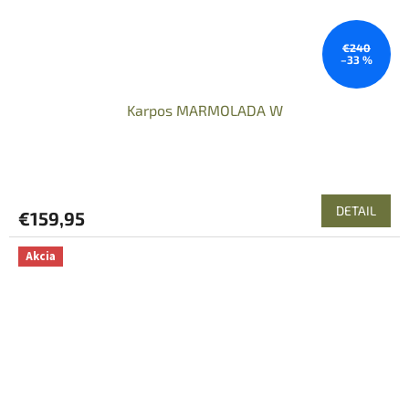
€240
–33 %
Karpos MARMOLADA W
DETAIL
€159,95
Akcia