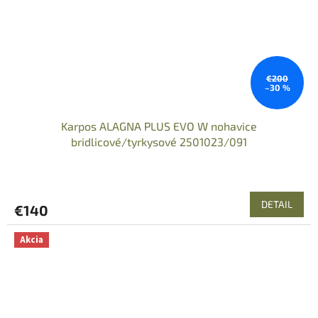
€200
–30 %
Karpos ALAGNA PLUS EVO W nohavice
bridlicové/tyrkysové 2501023/091
DETAIL
€140
Akcia