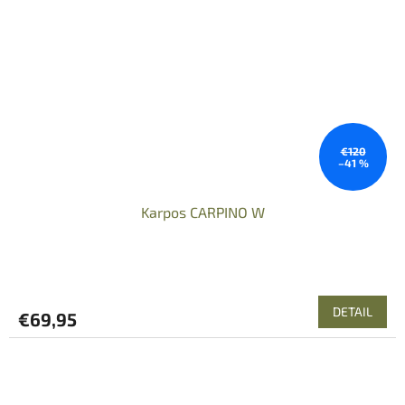
€120
–41 %
Karpos CARPINO W
DETAIL
€69,95