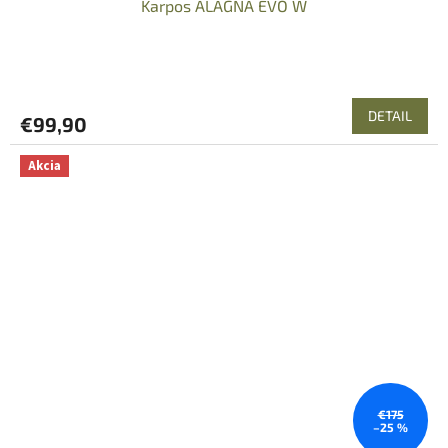
Karpos ALAGNA EVO W
DETAIL
€99,90
Akcia
€175
–25 %