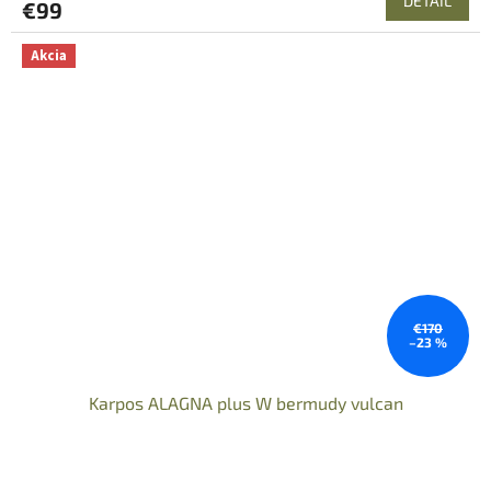
DETAIL
€99
Akcia
€170
–23 %
Karpos ALAGNA plus W bermudy vulcan