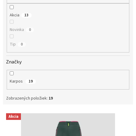
o
v
Akcia
13
Novinka
0
Tip
0
Značky
Karpos
19
Zobrazených položiek:
19
V
Akcia
ý
p
i