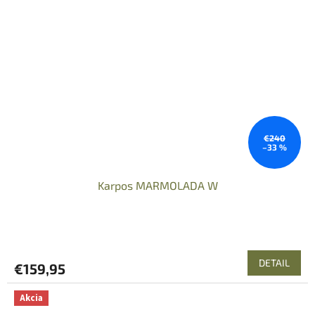
€240
–33 %
Karpos MARMOLADA W
DETAIL
€159,95
Akcia