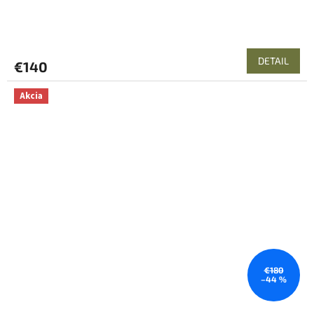
DETAIL
€140
Akcia
€180
–44 %