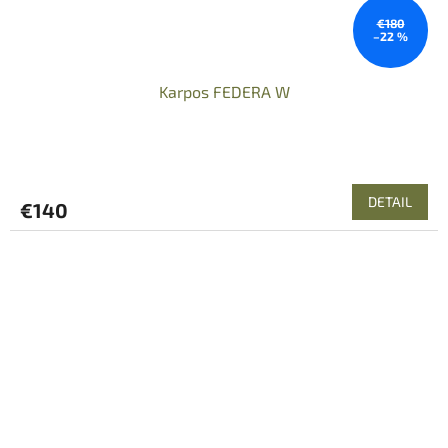
€180
–22 %
Karpos FEDERA W
DETAIL
€140