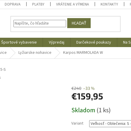
DOPRAVA
PLATBY
VRÁTENIE A VÝMENA
KONTAKTY
HĽADAŤ
Športové vybavenie
Výpredaj
Darčekové poukazy
Na S
vice
Lyžiarske nohavice
Karpos MARMOLADA W
5-S
s
€240
–33 %
€159,95
Jednotková
Skladom
(1 ks)
cena:
Variant