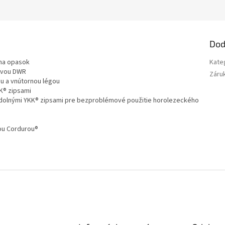
Dod
 na opasok
Kate
ravou DWR
Záru
u a vnútornou légou
KK® zipsami
odolnými YKK® zipsami pre bezproblémové použitie horolezeckého
nou Cordurou®