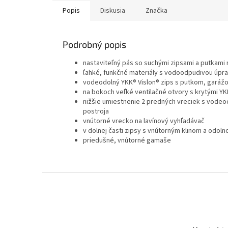
Popis
Diskusia
Značka
Podrobný popis
nastaviteľný pás so suchými zipsami a putkami
ľahké, funkčné materiály s vodoodpudivou úp
vodeodolný YKK® Vislon® zips s putkom, garážo
na bokoch veľké ventilačné otvory s krytými Y
nižšie umiestnenie 2 predných vreciek s vode
postroja
vnútorné vrecko na lavínový vyhľadávač
v dolnej časti zipsy s vnútorným klinom a odol
priedušné, vnútorné gamaše
Z
á
p
ä
t