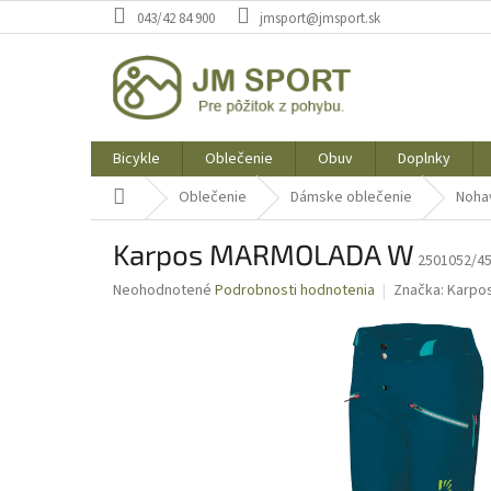
Prejsť
043/42 84 900
jmsport@jmsport.sk
na
obsah
Bicykle
Oblečenie
Obuv
Doplnky
Domov
Oblečenie
Dámske oblečenie
Noha
Karpos MARMOLADA W
2501052/45
Priemerné
Neohodnotené
Podrobnosti hodnotenia
Značka:
Karpo
hodnotenie
produktu
je
0,0
z
5
hviezdičiek.