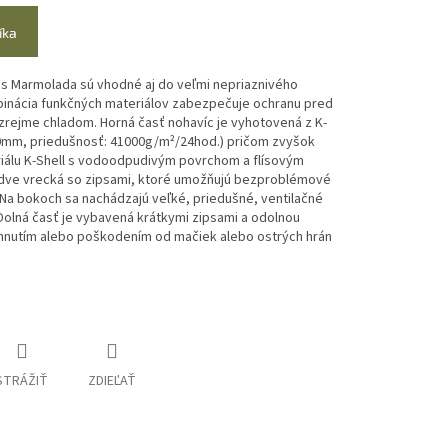
íka
s Marmolada sú vhodné aj do veľmi nepriaznivého
binácia funkčných materiálov zabezpečuje ochranu pred
ejme chladom. Horná časť nohavíc je vyhotovená z K-
00mm, priedušnosť: 41000g/m²/24hod.) pričom zvyšok
iálu K-Shell s vodoodpudivým povrchom a flísovým
 dve vrecká so zipsami, ktoré umožňujú bezproblémové
 Na bokoch sa nachádzajú veľké, priedušné, ventilačné
Dolná časť je vybavená krátkymi zipsami a odolnou
thnutím alebo poškodením od mačiek alebo ostrých hrán
STRÁŽIŤ
ZDIEĽAŤ