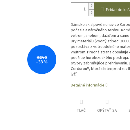
Pridať do koš
Dámske skialpové nohavice Karpo
počasia a náročného terénu. Kom
vetrom, snehom, dažďom a samozr
Dry materiálu (vodný stĺpec: 200
pozostáva z vetruodolného mater
vnútrom. Predná strana obsahuje
€240
použitie horolezeckého postroja.
–33 %
otvory zabraňujúce prehrievaniu. 
Cordurou®, ktorá chráni pred roz
lyží.
Detailné informácie
TLAČ
OPÝTAŤ SA