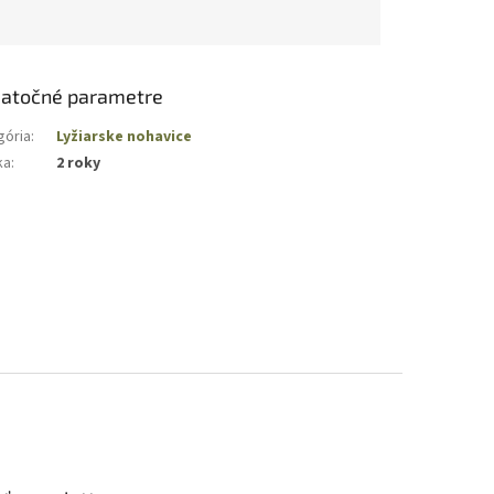
atočné parametre
gória
:
Lyžiarske nohavice
ka
:
2 roky