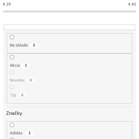
e
€
29
€
80
p
r
o
d
u
k
Na sklade
3
t
o
v
Akcia
1
Novinka
0
Tip
0
Značky
Adidas
1