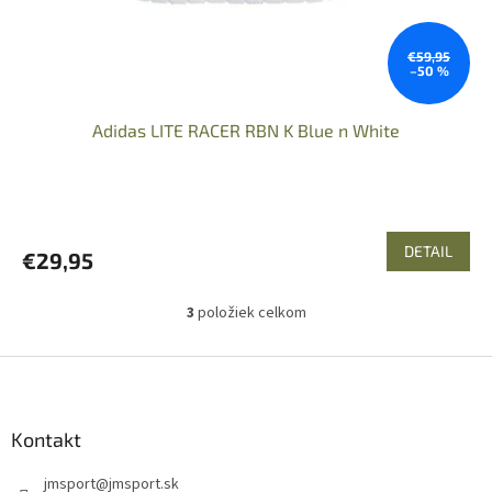
€59,95
–50 %
Adidas LITE RACER RBN K Blue n White
DETAIL
€29,95
3
položiek celkom
O
v
l
Z
á
á
d
p
a
ä
Kontakt
c
t
i
jmsport
@
jmsport.sk
i
e