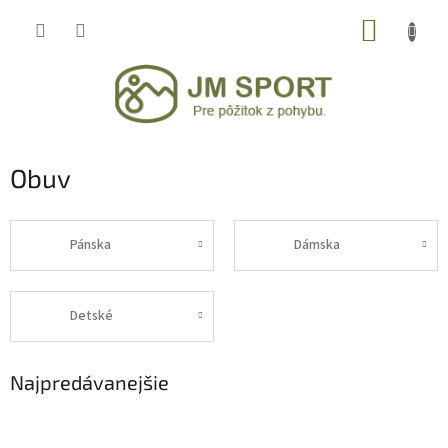
Prejsť
NÁKUP
na
obsah
KOŠÍK
Obuv
Pánska
Dámska
Detské
Najpredávanejšie