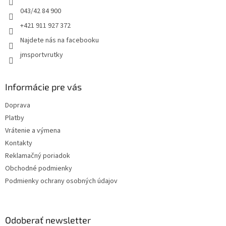
p
e
043/42 84 900
r
+421 911 927 372
v
k
Najdete nás na facebooku
y
jmsportvrutky
v
ý
p
i
Informácie pre vás
s
u
Doprava
Platby
Vrátenie a výmena
Kontakty
Reklamačný poriadok
Obchodné podmienky
Podmienky ochrany osobných údajov
Odoberať newsletter