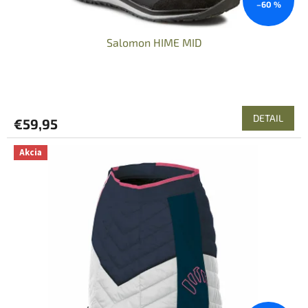
–60 %
v
Salomon HIME MID
DETAIL
€59,95
Akcia