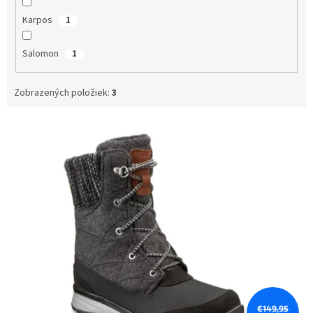
Karpos
1
Salomon
1
Zobrazených položiek:
3
V
ý
p
i
s
p
r
o
d
u
k
t
o
€149,95