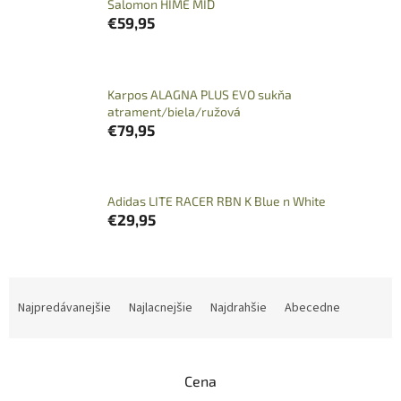
Salomon HIME MID
€59,95
Karpos ALAGNA PLUS EVO sukňa
atrament/biela/ružová
€79,95
Adidas LITE RACER RBN K Blue n White
€29,95
R
a
Najpredávanejšie
Najlacnejšie
Najdrahšie
Abecedne
d
e
n
Cena
i