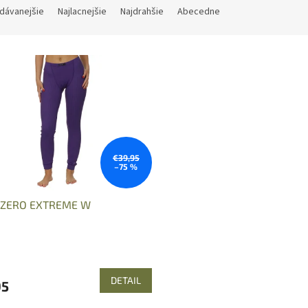
dávanejšie
Najlacnejšie
Najdrahšie
Abecedne
€39,95
–75 %
t ZERO EXTREME W
DETAIL
95