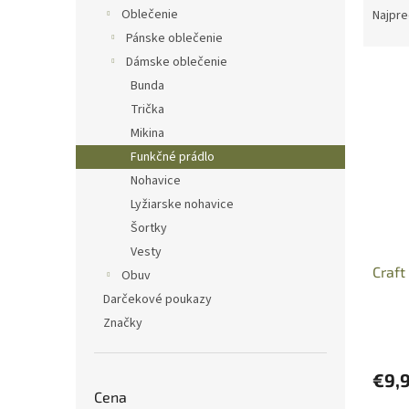
a
Oblečenie
Najpre
d
Pánske oblečenie
e
Dámske oblečenie
V
n
Bunda
ý
i
Trička
p
e
i
p
Mikina
s
r
Funkčné prádlo
p
o
Nohavice
r
d
Lyžiarske nohavice
o
u
Šortky
d
k
Vesty
u
t
Craf
k
o
Obuv
t
v
Darčekové poukazy
o
Značky
v
€9,
Cena