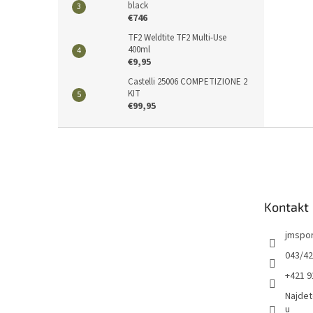
black
€746
TF2 Weldtite TF2 Multi-Use
400ml
€9,95
Castelli 25006 COMPETIZIONE 2
KIT
€99,95
Z
á
p
ä
t
Kontakt
i
e
jmspo
043/42
+421 9
Najdet
u