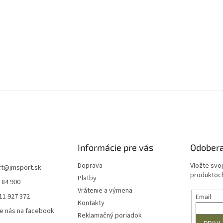
Informácie pre vás
Odobera
Doprava
Vložte svo
rt
@
jmsport.sk
produktoch
Platby
 84 900
Vrátenie a výmena
11 927 372
Email
Kontakty
e nás na facebook
Reklamačný poriadok