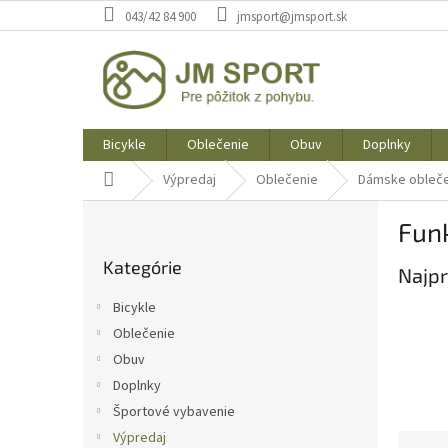
Prejsť
043/42 84 900
jmsport@jmsport.sk
na
obsah
Bicykle
Oblečenie
Obuv
Doplnky
Domov
Výpredaj
Oblečenie
Dámske obleč
B
Fun
o
Preskočiť
č
Kategórie
kategórie
Najpr
n
ý
Bicykle
p
Oblečenie
a
Obuv
n
e
Doplnky
l
Športové vybavenie
Výpredaj
R