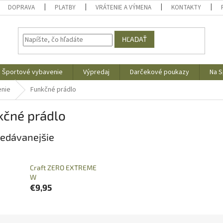
DOPRAVA
PLATBY
VRÁTENIE A VÝMENA
KONTAKTY
HĽADAŤ
Športové vybavenie
Výpredaj
Darčekové poukazy
Na S
enie
Funkčné prádlo
kčné prádlo
edávanejšie
Craft ZERO EXTREME
W
€9,95