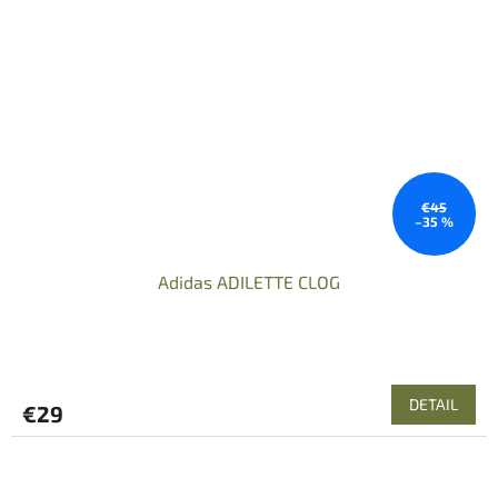
€45
–35 %
Adidas ADILETTE CLOG
DETAIL
€29