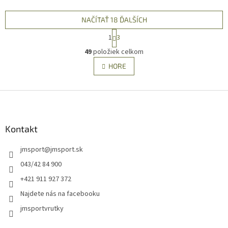
NAČÍTAŤ 18 ĎALŠÍCH
S
1
3
t
O
r
49
položiek celkom
v
á
l
HORE
n
á
k
d
o
v
Z
a
a
c
á
n
i
p
i
e
ä
Kontakt
e
p
t
r
jmsport
@
jmsport.sk
i
v
e
k
043/42 84 900
y
+421 911 927 372
v
ý
Najdete nás na facebooku
p
jmsportvrutky
i
s