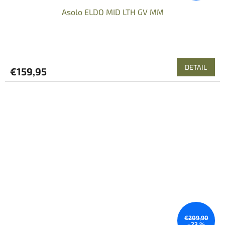
Asolo ELDO MID LTH GV MM
DETAIL
€159,95
€209,90
–23 %