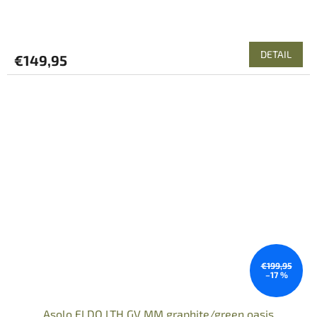
DETAIL
€149,95
€199,95
–17 %
Asolo ELDO LTH GV MM graphite/green oasis