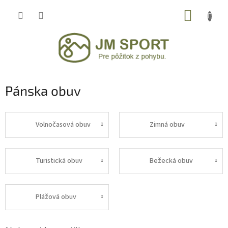
Prejsť
NÁKUP
na
obsah
KOŠÍK
Pánska obuv
Volnočasová obuv
Zimná obuv
Turistická obuv
Bežecká obuv
Plážová obuv