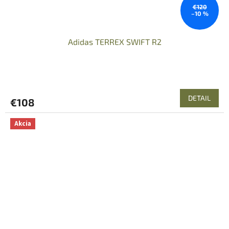
€120
–10 %
Adidas TERREX SWIFT R2
DETAIL
€108
Akcia