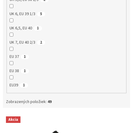
UK 6, EU 39 1/3
5
UK 6,5, EU 40
1
UK 7, EU 40 2/3
2
EU 37
1
EU 38
1
EU39
1
Zobrazených položiek:
49
V
Akcia
ý
p