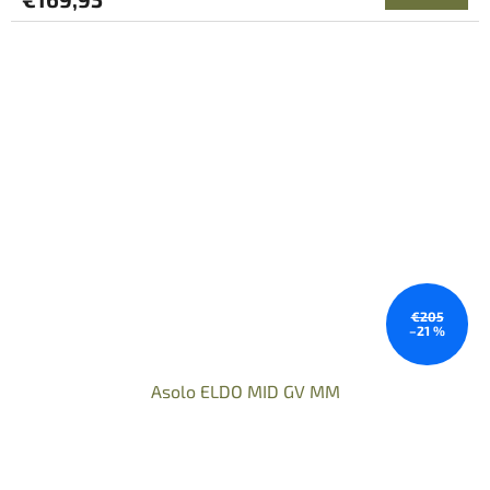
€205
–21 %
Asolo ELDO MID GV MM