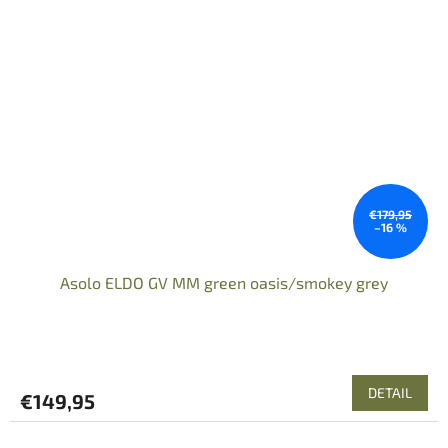
€179,95
–16 %
Asolo ELDO GV MM green oasis/smokey grey
DETAIL
€149,95