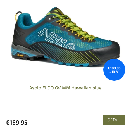
€189,95
–10 %
Asolo ELDO GV MM Hawaiian blue
DETAIL
€169,95