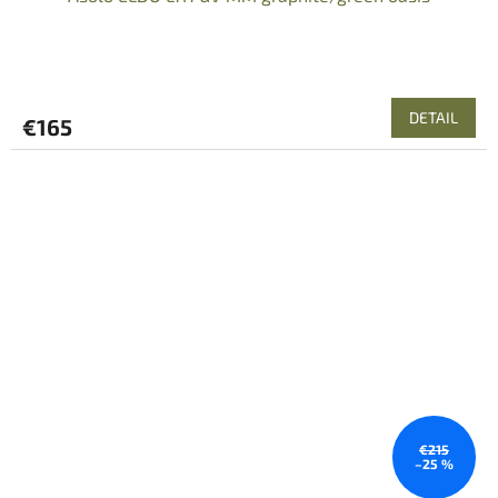
DETAIL
€165
€215
–25 %