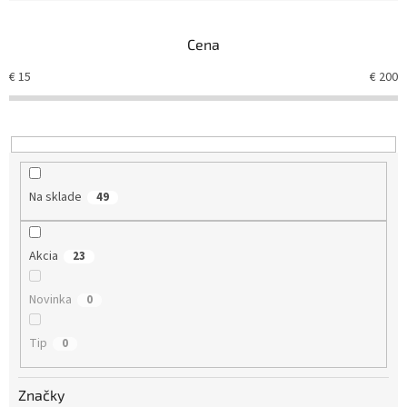
e
n
Cena
i
e
€
15
€
200
p
r
o
d
u
k
Na sklade
49
t
o
v
Akcia
23
Novinka
0
Tip
0
Značky