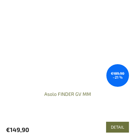
€189,90
–21 %
Asolo FINDER GV MM
DETAIL
€149,90