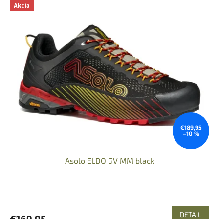
Akcia
€189,95
–10 %
Asolo ELDO GV MM black
DETAIL
€169,95