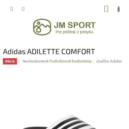
Prejsť
NÁKUP
na
obsah
KOŠÍK
Adidas ADILETTE COMFORT
Priemerné
Neohodnotené
Podrobnosti hodnotenia
Značka:
Adidas
Akcia
hodnotenie
produktu
je
0,0
z
5
hviezdičiek.