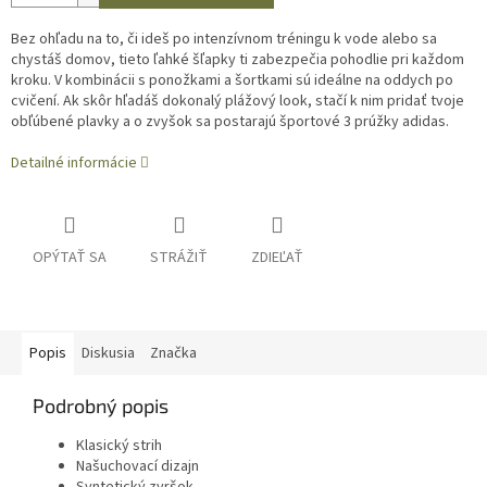
Bez ohľadu na to, či ideš po intenzívnom tréningu k vode alebo sa
chystáš domov, tieto ľahké šľapky ti zabezpečia pohodlie pri každom
kroku. V kombinácii s ponožkami a šortkami sú ideálne na oddych po
cvičení. Ak skôr hľadáš dokonalý plážový look, stačí k nim pridať tvoje
obľúbené plavky a o zvyšok sa postarajú športové 3 prúžky adidas.
Detailné informácie
OPÝTAŤ SA
STRÁŽIŤ
ZDIEĽAŤ
Popis
Diskusia
Značka
Podrobný popis
Klasický strih
Našuchovací dizajn