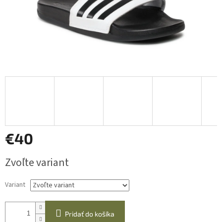
€40
Jednotková
Zvoľte variant
cena:
Variant
Pridať do košíka