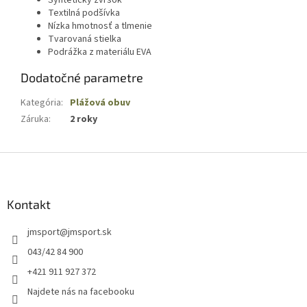
Syntetický zvršok
Textilná podšívka
Nízka hmotnosť a tlmenie
Tvarovaná stielka
Podrážka z materiálu EVA
Dodatočné parametre
Kategória
:
Plážová obuv
Záruka
:
2 roky
Z
á
p
ä
Kontakt
t
jmsport
@
jmsport.sk
i
e
043/42 84 900
+421 911 927 372
Najdete nás na facebooku