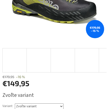
€179,95
–16 %
€179,95
–16 %
€149,95
Jednotková
Zvoľte variant
cena:
Variant