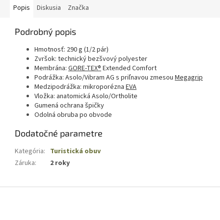
Popis
Diskusia
Značka
Podrobný popis
Hmotnosť: 290 g (1/2 pár)
Zvršok: technický bezšvový polyester
Membrána:
GORE-TEX®
Extended Comfort
Podrážka: Asolo/Vibram AG s priľnavou zmesou
Megagrip
Medzipodrážka: mikroporézna
EVA
Vložka: anatomická Asolo/Ortholite
Gumená ochrana špičky
Odolná obruba po obvode
Dodatočné parametre
Kategória
:
Turistická obuv
Záruka
:
2 roky
Z
á
p