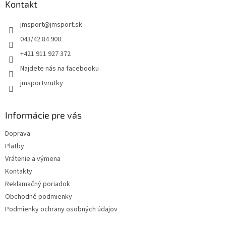
ä
Kontakt
t
jmsport
@
jmsport.sk
i
e
043/42 84 900
+421 911 927 372
Najdete nás na facebooku
jmsportvrutky
Informácie pre vás
Doprava
Platby
Vrátenie a výmena
Kontakty
Reklamačný poriadok
Obchodné podmienky
Podmienky ochrany osobných údajov