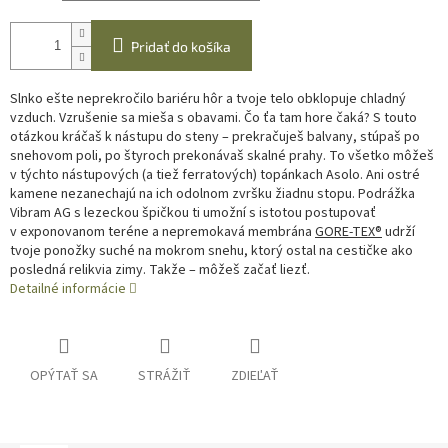
Pridať do košíka
Slnko ešte neprekročilo bariéru hôr a tvoje telo obklopuje chladný
vzduch. Vzrušenie sa mieša s obavami. Čo ťa tam hore čaká? S touto
otázkou kráčaš k nástupu do steny – prekračuješ balvany, stúpaš po
snehovom poli, po štyroch prekonávaš skalné prahy. To všetko môžeš
v týchto nástupových (a tiež ferratových) topánkach Asolo. Ani ostré
kamene nezanechajú na ich odolnom zvršku žiadnu stopu. Podrážka
Vibram AG s lezeckou špičkou ti umožní s istotou postupovať
v exponovanom teréne a nepremokavá membrána
GORE-TEX®
udrží
tvoje ponožky suché na mokrom snehu, ktorý ostal na cestičke ako
posledná relikvia zimy. Takže – môžeš začať liezť.
Detailné informácie
OPÝTAŤ SA
STRÁŽIŤ
ZDIEĽAŤ