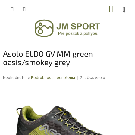
Prejsť
NÁKUP
na
obsah
KOŠÍK
Asolo ELDO GV MM green
oasis/smokey grey
Priemerné
Neohodnotené
Podrobnosti hodnotenia
Značka:
Asolo
hodnotenie
produktu
je
0,0
z
5
hviezdičiek.