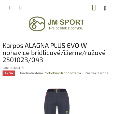
Prejsť
NÁKUP
na
obsah
KOŠÍK
Karpos ALAGNA PLUS EVO W
nohavice bridlicové/čierne/ružové
2501023/043
2501023/043/L
Priemerné
Neohodnotené
Podrobnosti hodnotenia
Značka:
Karpos
Akcia
hodnotenie
produktu
je
0,0
z
5
hviezdičiek.