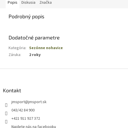
Popis
Diskusia
Značka
Podrobný popis
Dodatočné parametre
Kategória
:
Sezónne nohavice
Záruka
:
2 roky
Z
á
p
ä
Kontakt
t
jmsport
@
jmsport.sk
i
e
043/42 84 900
+421 911 927 372
Najdete nás na facebooku