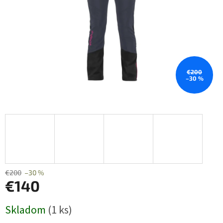
€200
–30 %
€200
–30 %
€140
Jednotková
Skladom
(1 ks)
cena: