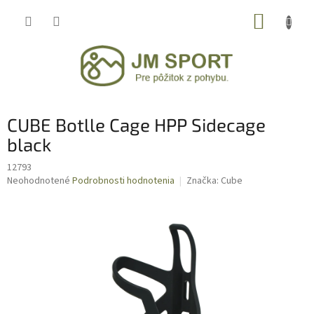
Prejsť
NÁKUP
na
obsah
KOŠÍK
CUBE Botlle Cage HPP Sidecage
black
12793
Priemerné
Neohodnotené
Podrobnosti hodnotenia
Značka:
Cube
hodnotenie
produktu
je
0,0
z
5
hviezdičiek.