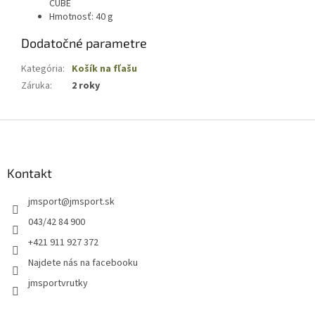
CUBE
Hmotnosť: 40 g
Dodatočné parametre
Kategória
:
Košík na fľašu
Záruka
:
2 roky
Z
á
p
ä
Kontakt
t
jmsport
@
jmsport.sk
i
e
043/42 84 900
+421 911 927 372
Najdete nás na facebooku
jmsportvrutky