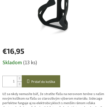
€16,95
Jednotková
Skladom
(13 ks)
cena:
Pridať do košíka
Už sa nikdy nemusíte báť, že stratíte fľašu na nerovnom teréne s našim
novým košíkom na fľašu so starostlivým výberom materiálu. Sidecage
perfektne funguje aj na elektrobicykloch s menším rámom vďaka