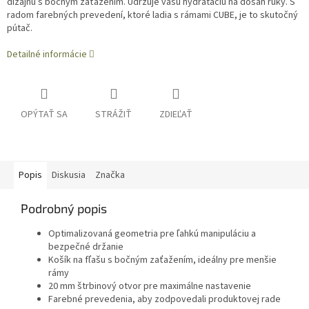
dizajnu s bočným zaťažením. Udržuje vašu hydratáciu na dosah ruky. S
radom farebných prevedení, ktoré ladia s rámami CUBE, je to skutočný
pútač.
Detailné informácie
OPÝTAŤ SA
STRÁŽIŤ
ZDIEĽAŤ
Popis
Diskusia
Značka
Podrobný popis
Optimalizovaná geometria pre ľahkú manipuláciu a
bezpečné držanie
Košík na fľašu s bočným zaťažením, ideálny pre menšie
rámy
20 mm štrbinový otvor pre maximálne nastavenie
Farebné prevedenia, aby zodpovedali produktovej rade